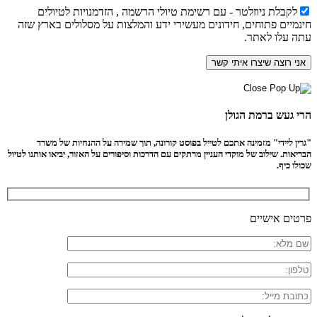
לקבלת ניוזלטר - עם רשימת טיולי הרשמה , הזדמנויות לטיולים
חינמיים פתוחים, חידונים מעשירי ידע והמלצות על מסלולים בארץ שזה
עתה עלו לאתר.
הרי געש ברמת הגולן
"גרין ליידי" מזמינה אתכם לטייל בפוסט קורונה, תוך שמירה על ההנחיות של משרד
הבריאות. שילוב של מוקדי העניין מרתקים עם הדרכות וסיפורים על האזור, יביאו אותנו לטיול
שכולו כיף.
פרטים אישיים