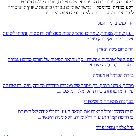
ומחוץ לה, עבור בית הספר הארצי לתיירות, עבור מכללת וינגייט.
רקע במדיה
ובדיגיטל
–
במשך שנתיים עבדתי כיועצת שיווקית ועיסקית
לעצמאים מטעם חברת לאוס מדיה ואינטראקטיב.
הרי געש ברמת הגולן
"ענן שחור, מפחיד, שמתוכו פרצו להבות מפוצלות ורוטטות, והגיחו לשונות
אש, כמו הבזקי ברק עצומים...
הר סדום מלח הארץ
זעם האל וטרגדיה אנושית - כך מתואר הסיפור של חורבן סדום ועמורה
בתנ"ך. "וַיְהִי כְהוֹצִיאָם אֹתָם...
טירת הכרמל ופנינותיה
מרתק אצלנו בצפון. רק מספר קילומטרים בודדים מחיפה, חיה ובועטת לה
עיירה מתפתחת, טירת הכרמל. זו מושכת...
בעקבות משפחת מונטיפיורי
העם היהודי יכול לראות את המאה ה-19 כחבלי לידה של הציונות.
באירופה קמו התנועות הלאומיות. הלאומנות חיפשה...
נחל צלמון ומפלי פרוד