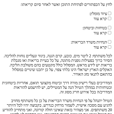
לחץ על הכפתורים לפתיחת התוכן ואשר לאחר סיום קריאתו:
ציוד מומלץ:
קרא עוד
בטיחות וביטחון:
קרא עוד
הנחיות משרד הבריאות:
קרא עוד
לכל משתתף: 2 ליטר מים, כובע, קרם הגנה, ביגוד ונעליים נוחות להליכה.
הסיור כרוך בפעילות גופנית מתונה, על כל בעיית בריאות ואו מגבלת
בריאות יש לידע מראש. המסלול כולל מקטעים בהם משולבת הליכה.
האקלים הארץ ישראלי הינו בלתי צפוי, על כן יתכנו שינויים במסלול
בהתאם לתנאי מזג האוויר.
המדריכים בעלי רישיון מורה דרך וביטוח מקצועי תואם, אחריות ביטחונית
ובטיחותית במהלך הטיול הנה על המטיילים, יש להישמע להוראות
המדריכ/ה בכל אירוע חריג מסוג זה.
הטיול יתנהל על פי הנחיות משרד הבריאות על כן כל משתתף מחויב
להגיע עם מסכה אישית, לשמור מרחק כנדרש, בקבוצה יהיו לכל היותר
20 משתתפים. אני מצהיר בזאת שאינני חולה קורונה, ואני מתחייב להודיע