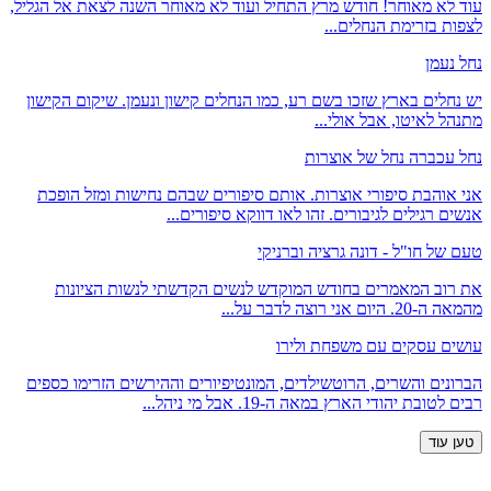
עוד לא מאוחר! חודש מרץ התחיל ועוד לא מאוחר השנה לצאת אל הגליל,
לצפות בזרימת הנחלים...
נחל נעמן
יש נחלים בארץ שזכו בשם רע, כמו הנחלים קישון ונעמן. שיקום הקישון
מתנהל לאיטו, אבל אולי...
נחל עכברה נחל של אוצרות
אני אוהבת סיפורי אוצרות. אותם סיפורים שבהם נחישות ומזל הופכת
אנשים רגילים לגיבורים. זהו לאו דווקא סיפורים...
טעם של חו"ל - דונה גרציה וברניקי
את רוב המאמרים בחודש המוקדש לנשים הקדשתי לנשות הציונות
מהמאה ה-20. היום אני רוצה לדבר על...
עושים עסקים עם משפחת ולירו
הברונים והשרים, הרוטשילדים, המונטיפיורים וההירשים הזרימו כספים
רבים לטובת יהודי הארץ במאה ה-19. אבל מי ניהל...
טען עוד