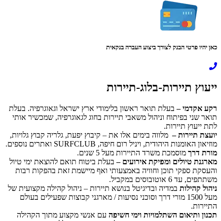
כאן יהיו פרטי הבנק לצורך ביצוע העברה בנקאית
ייעוץ תיירות-בלוג-תיירות
רקע אקדמי –
בעלת תואר ראשון בלימודי ארץ ישראל וגאוגרפיה. בעלת
תואר שני בפיתוח וניהול משאבי תיירות בחוג לגאוגרפיה, שמכשיר אותי
לתת ייעוץ תיירות.
יועצת תיירות –
מלווה בימים אלו את – קיבוץ יפעת, גלריה קבוץ גלויות,
מוזיאון האומנות היהודית, ויניל רום חיפה, SURFCLUB ואתרים נוספים.
מורת דרך
מוסמכת משרד התיירות מעל 5 שנים.
מארגנת טיולים ומפיקת אירועים –
בעלת ביטוח תואם להוצאת ימי טיול
והעסקת ספקי תוכן וחוויה באמצעותי ואף מיישמת זאת בהפקות רבות
משתתפים, עד 6 אוטובוסים במקביל.
ניהול קהילות
במדיה ובדיגיטל בנושא תיירות – ניהול קהילה מקצועית של
מעל 1500 מורי דרך וסוכני נסיעות / מארגני קבוצות שפעילים בעולם
התיירות.
תכנון ותיאום השתלמויות וימי חשיפה
עם אנשי מקצוע מתוך הקהילה