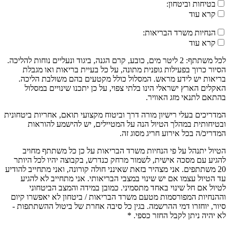
בטיחות וביטחון:
קרא עוד
הנחיות משרד הבריאות:
קרא עוד
לכל משתתף: 2 ליטר מים, כובע, קרם הגנה, ביגוד ונעליים נוחות להליכה.
הסיור כרוך בפעילות גופנית מתונה, על כל בעיית בריאות ואו מגבלת
בריאות יש לידע מראש. המסלול כולל מקטעים בהם משולבת הליכה.
האקלים הארץ ישראלי הינו בלתי צפוי, על כן יתכנו שינויים במסלול
בהתאם לתנאי מזג האוויר.
המדריכים בעלי רישיון מורה דרך וביטוח מקצועי תואם, אחריות ביטחונית
ובטיחותית במהלך הטיול הנה על המטיילים, יש להישמע להוראות
המדריכ/ה בכל אירוע חריג מסוג זה.
הטיול יתנהל על פי הנחיות משרד הבריאות על כן כל משתתף מחויב
להגיע עם מסכה אישית, לשמור מרחק כנדרש, בקבוצה יהיו לכל היותר
20 משתתפים. אני מצהיר בזאת שאינני חולה קורונה, ואני מתחייב להודיע
עד הטיול עצמו אם יש שינוי במצבי הבריאותי. אני מתחייב לא להגיע
לטיול אם חל שינוי באחד מתסמיני. כמובן במידה והמצב הביטחוני
וההנחיות המפורסמות מטעם משרד הבריאות / ביטחון לא יאפשרו קיום
סיור, יוחזרו דמי ההרשמה. בגין כל סיבה אחרת של ביטול ההשתתפות -
לא יהיה ניתן לקבל החזר כספי. *