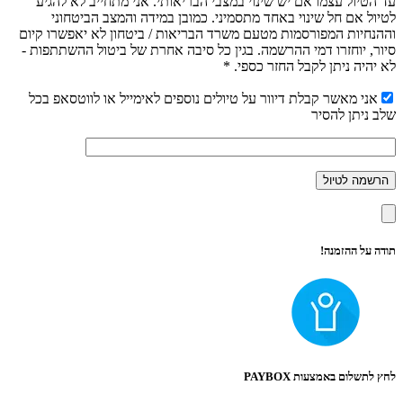
עד הטיול עצמו אם יש שינוי במצבי הבריאותי. אני מתחייב לא להגיע
לטיול אם חל שינוי באחד מתסמיני. כמובן במידה והמצב הביטחוני
וההנחיות המפורסמות מטעם משרד הבריאות / ביטחון לא יאפשרו קיום
סיור, יוחזרו דמי ההרשמה. בגין כל סיבה אחרת של ביטול ההשתתפות -
לא יהיה ניתן לקבל החזר כספי. *
אני מאשר קבלת דיוור על טיולים נוספים לאימייל או לווטסאפ בכל
שלב ניתן להסיר
תודה על ההזמנה!
לחץ לתשלום באמצעות PAYBOX