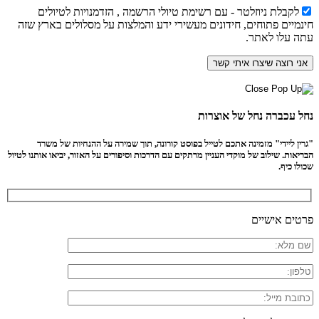
לקבלת ניוזלטר - עם רשימת טיולי הרשמה , הזדמנויות לטיולים
חינמיים פתוחים, חידונים מעשירי ידע והמלצות על מסלולים בארץ שזה
עתה עלו לאתר.
נחל עכברה נחל של אוצרות
"גרין ליידי" מזמינה אתכם לטייל בפוסט קורונה, תוך שמירה על ההנחיות של משרד
הבריאות. שילוב של מוקדי העניין מרתקים עם הדרכות וסיפורים על האזור, יביאו אותנו לטיול
שכולו כיף.
פרטים אישיים