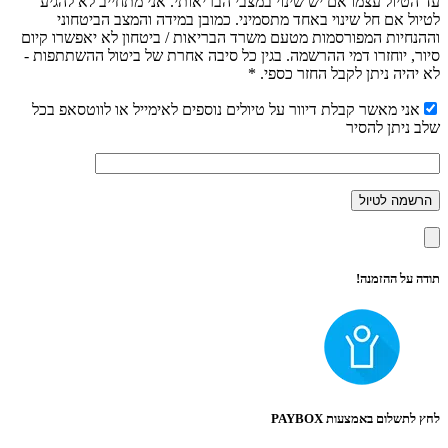
עד הטיול עצמו אם יש שינוי במצבי הבריאותי. אני מתחייב לא להגיע
לטיול אם חל שינוי באחד מתסמיני. כמובן במידה והמצב הביטחוני
וההנחיות המפורסמות מטעם משרד הבריאות / ביטחון לא יאפשרו קיום
סיור, יוחזרו דמי ההרשמה. בגין כל סיבה אחרת של ביטול ההשתתפות -
לא יהיה ניתן לקבל החזר כספי. *
אני מאשר קבלת דיוור על טיולים נוספים לאימייל או לווטסאפ בכל
שלב ניתן להסיר
תודה על ההזמנה!
לחץ לתשלום באמצעות PAYBOX