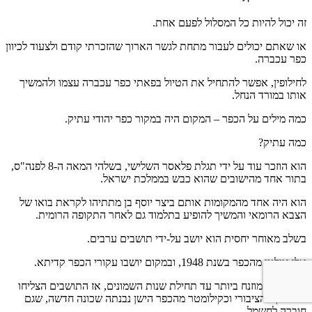
זה יכול להיות כל המסלול לפעם אחת.
או שאתם יכולים לעבור מתחת לגשר הארוך שהזכרתי קודם ולצעוד לכיוון
כפר עכברה.
לחילופין, אפשר להתחיל את הטיול בפאתי כפר עכברה עצמו ולהמשיך
אותו במורד הנחל.
כמה מילים על הכפר – המקום היה במקור כפר יהודי עתיק.
כמה עתיק?
הוא הוזכר עוד על ידי תגלת פלאסר השלישי, בשלהי המאה ה-8 לפנה"ס,
בתור אחד מהישובים שהוא כבש בממלכת ישראל.
הוא היה אחד מהמקומות אותם ביצר יוסף בן מתתיהו לקראת בואו של
הצבא הרומאי והמשיך להופיע בתלמוד גם לאחר התקופה הרומית.
בשלב מאוחר יחסית הוא יושב על-ידי תושבים ערבים.
אלו נמלטו מהכפר בשנת 1948, ובמקום יושבו עקורי הכפר קדיתא.
הכפר היה מוזנח ביותר עד תחילת שנות השמונים, אז התושבים הצליחו
במאבקם הציבורי וכקילומטר מהכפר הישן נבנתה שכונה חדשה, שגם
חוברה לחשמל.