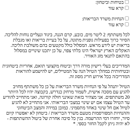
בטיחות וביטחון:
קרא עוד
הנחיות משרד הבריאות:
קרא עוד
לכל משתתף: 2 ליטר מים, כובע, קרם הגנה, ביגוד ונעליים נוחות להליכה.
הסיור כרוך בפעילות גופנית מתונה, על כל בעיית בריאות ואו מגבלת
בריאות יש לידע מראש. המסלול כולל מקטעים בהם משולבת הליכה.
האקלים הארץ ישראלי הינו בלתי צפוי, על כן יתכנו שינויים במסלול
בהתאם לתנאי מזג האוויר.
המדריכים בעלי רישיון מורה דרך וביטוח מקצועי תואם, אחריות ביטחונית
ובטיחותית במהלך הטיול הנה על המטיילים, יש להישמע להוראות
המדריכ/ה בכל אירוע חריג מסוג זה.
הטיול יתנהל על פי הנחיות משרד הבריאות על כן כל משתתף מחויב
להגיע עם מסכה אישית, לשמור מרחק כנדרש, בקבוצה יהיו לכל היותר
20 משתתפים. אני מצהיר בזאת שאינני חולה קורונה, ואני מתחייב להודיע
עד הטיול עצמו אם יש שינוי במצבי הבריאותי. אני מתחייב לא להגיע
לטיול אם חל שינוי באחד מתסמיני. כמובן במידה והמצב הביטחוני
וההנחיות המפורסמות מטעם משרד הבריאות / ביטחון לא יאפשרו קיום
סיור, יוחזרו דמי ההרשמה. בגין כל סיבה אחרת של ביטול ההשתתפות -
לא יהיה ניתן לקבל החזר כספי. *