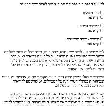
לחץ על הכפתורים לפתיחת התוכן ואשר לאחר סיום קריאתו:
ציוד מומלץ:
קרא עוד
בטיחות וביטחון:
קרא עוד
הנחיות משרד הבריאות:
קרא עוד
לכל משתתף: 2 ליטר מים, כובע, קרם הגנה, ביגוד ונעליים נוחות להליכה.
הסיור כרוך בפעילות גופנית מתונה, על כל בעיית בריאות ואו מגבלת
בריאות יש לידע מראש. המסלול כולל מקטעים בהם משולבת הליכה.
האקלים הארץ ישראלי הינו בלתי צפוי, על כן יתכנו שינויים במסלול
בהתאם לתנאי מזג האוויר.
המדריכים בעלי רישיון מורה דרך וביטוח מקצועי תואם, אחריות ביטחונית
ובטיחותית במהלך הטיול הנה על המטיילים, יש להישמע להוראות
המדריכ/ה בכל אירוע חריג מסוג זה.
הטיול יתנהל על פי הנחיות משרד הבריאות על כן כל משתתף מחויב
להגיע עם מסכה אישית, לשמור מרחק כנדרש, בקבוצה יהיו לכל היותר
20 משתתפים. אני מצהיר בזאת שאינני חולה קורונה, ואני מתחייב להודיע