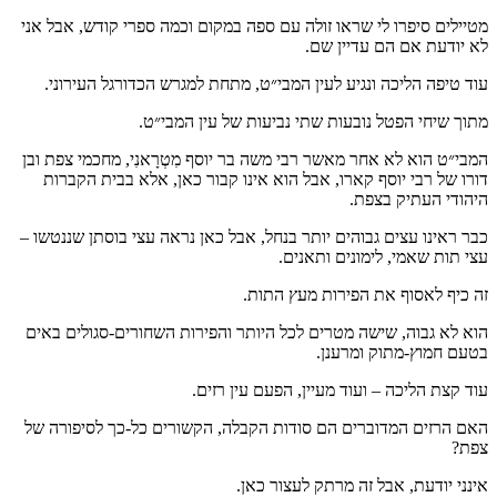
מטיילים סיפרו לי שראו זולה עם ספה במקום וכמה ספרי קודש, אבל אני
לא יודעת אם הם עדיין שם.
עוד טיפה הליכה ונגיע לעין המבי״ט, מתחת למגרש הכדורגל העירוני.
מתוך שיחי הפטל נובעות שתי נביעות של עין המבי״ט.
המבי״ט הוא לא אחר מאשר רבי משה בר יוסף מִטְרָאנִי, מחכמי צפת ובן
דורו של רבי יוסף קארו, אבל הוא אינו קבור כאן, אלא בבית הקברות
היהודי העתיק בצפת.
כבר ראינו עצים גבוהים יותר בנחל, אבל כאן נראה עצי בוסתן שננטשו –
עצי תות שאמי, לימונים ותאנים.
זה כיף לאסוף את הפירות מעץ התות.
הוא לא גבוה, שישה מטרים לכל היותר והפירות השחורים-סגולים באים
בטעם חמוץ-מתוק ומרענן.
עוד קצת הליכה – ועוד מעיין, הפעם עין רזים.
האם הרזים המדוברים הם סודות הקבלה, הקשורים כל-כך לסיפורה של
צפת?
אינני יודעת, אבל זה מרתק לעצור כאן.