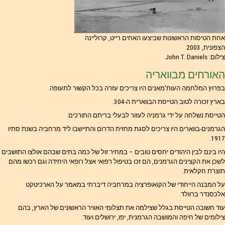
אחת הטיסות הראשונות שביצעו האחים רייט, קרוליינה
הצפונית, 2003
צילום: John T. Daniels
האורחים מבוואריה
בפרוץ המלחמה העות'מאנים היו צריכים עזרה בכל הקשור לתעופה.
בארץ זכורה לטוב הטייסת הבווארית ה-304.
הטייסת נשלחה על ידי גרמניה לעזור לבעלי בריתם התורכים.
הגרמנים-בווארים היו צריכים לסגת מחזית הדרום והתיישבו ליד מרחביה בשנת סתיו
1917.
היו בינם לבין היהודים יחסים טובים – במחיר זול של כמה בתים שבהם אולצו התושבים
לשכן את הקצינים הגרמנים, הם זכו בטיפול רפואי אצל רופאי היחידה וגם רכשו מהם
תוצרת חקלאית.
על המבנה הייחודי של הקואופרציה במרחביה דיברתי במאמר על הארכיטקט
אלכסנדר ברוולד.
עוד חשובה הטייסת בגלל שצילמה את תצלומי האוויר הראשונים של הארץ, בהם
צילומים של חיפה והמושבה הגרמנית, יפו, ירושלים ועוד.