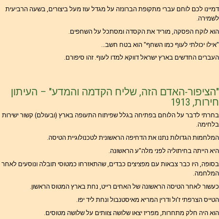
דמיינו לכם לוחם עברי מתקופת הברונזה על מגדל עוז מעל ביצורים, בשעה הרביעית
לשמירה.
הוא לוקח הפסקה, מוריד את הקסדה ומסתכל על השחפים.
"אילו יכולתי לעוף כמו השחף" הוא בטח חשב…
העברים החדשים בארץ ישראל דווקא למדו לעוף. זהו סיפורם.
"הציפור-האדם הזה, שליח הקדמה והמדע" – העיתון
חירות, 1913
בחרתי לדבר על הלוחם בפתיחה בגלל שפיתוח התעופה בארץ (ובעולם) קשור ישירות
בלחימה.
המלחמות הגדולות נתנו את הדחיפה הראשונית לטכנולוגיית הטיסה.
היא הייתה בחיתוליה לפני מלה"ע הראשונה.
בסופה, היו כבר צבאות עם מפציצים כבדים, שהתאזרחו כמטוסי תובלה ונוסעים לאחר
המלחמה.
כעשור לאחר הטיסה הראשונה של האחים רייט, נחת בארץ המטוס הראשון.
הטייס הצרפתי ז'ול ודרין המריא מאיסטנבול ונחת ליד יפו.
הוא היה חלק מתחרות, מפריז יצאו שלושה צוותים על שלושה מטוסים.