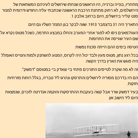
מתחריו, בונייה וברנייה, היו הראשונים שנחתו שירושלים לעיניהם המשתאות של
הירושלמים, לא רחוק מתחנת הרכבת הראשונה שכתבתי עליה החודש ודרומית למנזר
סנט קלייר בירושלים, היום ברחוב אלבק 1.
התאריך היה 31 בדצמבר 1913. שווה לבקר בגן המנזר השליו גם היום.
העות'מאנים ניסו לא לפגר אחרי המערב והחלו במבצע התרמה, כשכל מטוס נקרא על
שם העיר שגייסה את התרומות.
הטיסה בימים ההם הייתה סכנת נפשות.
בכל רגע נתון, מטוס מעץ ולבד יכול היה לקרוס, המנוע להשתנק ולמות והטייס האומלל
היה פוגש את הארץ בדרך הקשה.
זה לא מה שקרה לטייסים התורכים פתחי ביי וצאדק ביי במטוסם "דמשק".
הם היו בדרכם מסוריה לירושלים והתרסקו ונהרגו ליד טבריה, בגלל רוחות מזרחיות
חזקות.
בעיר דמשק שרר אבל קשה בעקבות ההתרסקות והוקמה אנדרטה לזכרם, שנמצאת
היום ליד הישוב און.