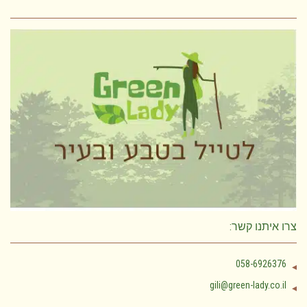
צרו איתנו קשר:
058-6926376
gili@green-lady.co.il