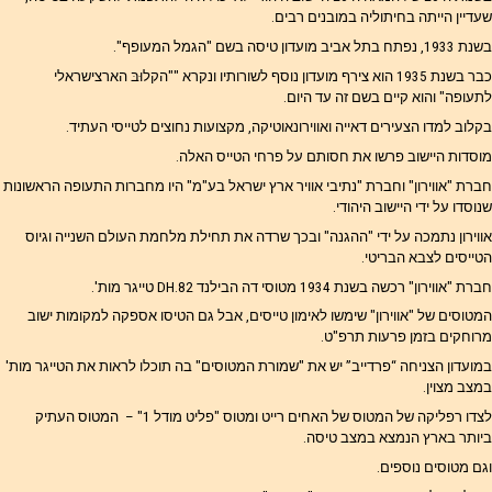
שעדיין הייתה בחיתוליה במובנים רבים.
בשנת 1933, נפתח בתל אביב מועדון טיסה בשם "הגמל המעופף".
כבר בשנת 1935 הוא צירף מועדון נוסף לשורותיו ונקרא ""הקלוּבּ הארצישראלי
לתעופה" והוא קיים בשם זה עד היום.
בקלוב למדו הצעירים דאייה ואווירונאוטיקה, מקצועות נחוצים לטייסי העתיד.
מוסדות היישוב פרשו את חסותם על פרחי הטייס האלה.
חברת "אווירון" וחברת "נתיבי אוויר ארץ ישראל בע"מ" היו מחברות התעופה הראשונות
שנוסדו על ידי היישוב היהודי.
אווירון נתמכה על ידי "ההגנה" ובכך שרדה את תחילת מלחמת העולם השנייה וגיוס
הטייסים לצבא הבריטי.
חברת "אווירון" רכשה בשנת 1934 מטוסי דה הבילנד DH.82 טייגר מות'.
המטוסים של "אווירון" שימשו לאימון טייסים, אבל גם הטיסו אספקה למקומות ישוב
מרוחקים בזמן פרעות תרפ"ט.
במועדון הצניחה “פרדייב” יש את "שמורת המטוסים" בה תוכלו לראות את הטייגר מות'
במצב מצוין.
לצדו רפליקה של המטוס של האחים רייט ומטוס "פליט מודל 1" – המטוס העתיק
ביותר בארץ הנמצא במצב טיסה.
וגם מטוסים נוספים.