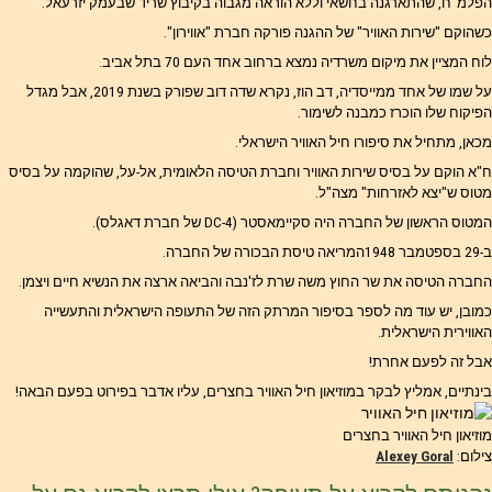
הפלמ"ח, שהתארגנה בחשאי וללא הוראה מגבוה בקיבוץ שריד שבעמק יזרעאל.
כשהוקם "שירות האוויר" של ההגנה פורקה חברת "אווירון".
לוח המציין את מיקום משרדיה נמצא ברחוב אחד העם 70 בתל אביב.
על שמו של אחד ממייסדיה, דב הוז, נקרא שדה דוב שפורק בשנת 2019, אבל מגדל
הפיקוח שלו הוכרז כמבנה לשימור.
מכאן, מתחיל את סיפורו חיל האוויר הישראלי.
ח"א הוקם על בסיס שירות האוויר וחברת הטיסה הלאומית, אל-על, שהוקמה על בסיס
מטוס ש"יצא לאזרחות" מצה"ל.
המטוס הראשון של החברה היה סקיימאסטר (DC-4 של חברת דאגלס).
ב-29 בספטמבר 1948המריאה טיסת הבכורה של החברה.
החברה הטיסה את שר החוץ משה שרת לז'נבה והביאה ארצה את הנשיא חיים ויצמן.
כמובן, יש עוד מה לספר בסיפור המרתק הזה של התעופה הישראלית והתעשייה
האווירית הישראלית.
אבל זה לפעם אחרת!
בינתיים, אמליץ לבקר במוזיאון חיל האוויר בחצרים, עליו אדבר בפירוט בפעם הבאה!
מוזיאון חיל האוויר בחצרים
צילום:
Alexey Goral