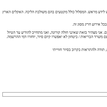
 בריאות יש לידע מראש. המסלול כולל מקטעים בהם משולבת הליכה. האקלים הארץ
ל אירוע חריג מסוג זה.
ת משרד הבריאות על כן כל משתתף מחויב להגיע עם מסכה אישית, לשמור מרחק כנדרש, בקבוצה יהיו לכל היותר 20 משתתפים. אני מצהיר בזאת שאינני חולה קורונה, ואני מתחייב להודיע עד הטיול
ם משרד הבריאות / ביטחון לא יאפשרו קיום סיור, יוחזרו דמי ההרשמה.
 תודה ולהתראות בקרוב בסיור חווייתי