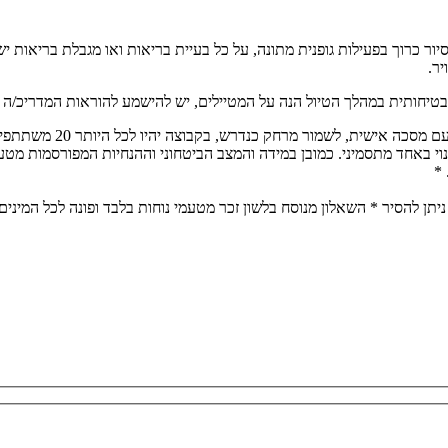
ת להליכה. הסיור כרוך בפעילות גופנית מתונה, על כל בעיית בריאות ואו מגבלת
יר.
בטיחותית במהלך הטיול הנה על המטיילים, יש להישמע להוראות המדריכ/ה בכ
הטיול יתנהל על פי הנחיו
נוי באחד מתסמיני. כמובן במידה והמצב הביטחוני וההנחיות המפורסמות מטע
 *
יתן להסיר * השאלון מנוסח בלשון זכר מטעמי נוחות בלבד ופונה לכל המינים,