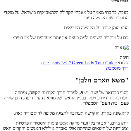
מסלול עירוני
בעבר, כתבתי מאמר על מאבקי הקהילה הלהטב"קית בישראל, על מוקדי
התרבות של הקהילה ועוד.
הגיע הזמן לדבר על הקהילה החיפאית.
וגם על מוקדיה השונים ולמה בעצם אין יותר מועדונים של גייז בעיר?
חיפה
צילום:
Green Lady Tour Guide // גילי שולץ מורת
דרך מוסמכת
"משא האדם הלבן"
בסוף פברואר של שנת 2021, למרות חורף הקורונה הקשה, נפתחה
תערוכה ייחודית בחיפה, בבניין הראשי של מוזיאון העיר חיפה, היכן שהיה
פעם "בית העם" הטמפלרי.
לראשונה בארץ, הוקדשה תערוכה לתצוגה מקיפה להיסטוריה גאה.
דותן ברום, יואב זריצקי ועדי סדקה אספו פיסות היסטוריה פרטיות
וציבוריות של חיפאים שהייתה אולי נאבדת אילולא האנשים היקרים האלו