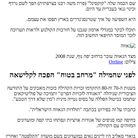
שם הבמה שלה "קוקסינל" (פרת משה רבנו בצרפתית) הפך לשם נרדף
וכינוי גנאי בעברית עד היום.
היא השפיעה על איך שטרנסג'נדרים בארץ תפסו את עצמם.
תוכלו לבקר במגדלי ארמון שנבנו על חורבות הקולנוע ולראות תערוכה
לזכר המוסד החיפאי החשוב הזה.
מצד הגאווה עובר ברחוב יפה נוף, שנת 2008
צילום:
Orrling
לפני שהמילה "מרחב בטוח" הפכה לקלישאה
בשנות ה-70 וה-80 התקדמו זכויות הקהילה בזכות מאבקים על התודעה
הציבורית שניהלה "האגודה לזכויות הפרט" ותמיכה של פוליטיקאים
שתמכו בביטול הפללה על בסיס נטייה מינית ו"מין שלא דרך הטבע".
כתבתי על זה בפירוט בכתבה "תולדות הגאווה הישראלית".
בחיפה קמו סניפים של אגודות ארציות ונפתחו בתי קפה ומועדונים
המזוהים עם הקהילה.
בואדי סאליב היו ליינים גאים במועדונים בשם מועדון "הקלפטה" ואחריו