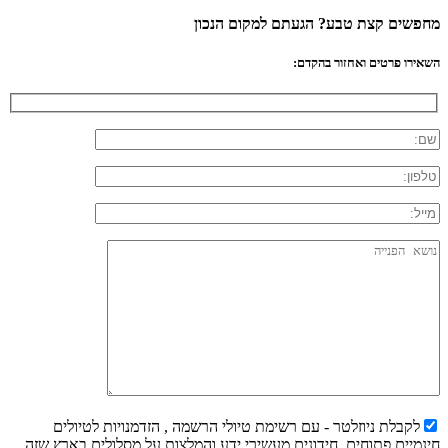
מחפשים קצת טבע? הגעתם למקום הנכון
השאירו פרטים ואחזור בהקדם:
לקבלת ניוזלטר - עם רשימת טיולי הרשמה , הזדמנויות לטיולים
חינמיים פתוחים, חידונים מעשירי ידע והמלצות על מסלולים בארץ שזה