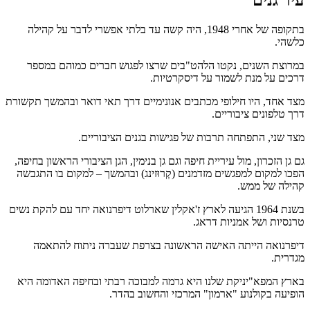
עיר גנים
בתקופה של אחרי 1948, היה קשה עד בלתי אפשרי לדבר על קהילה
כלשהי.
במרוצת השנים, נקטו הלהט"בים שרצו לפגוש חברים כמוהם במספר
דרכים על מנת לשמור על דיסקרטיות.
מצד אחד, היו חילופי מכתבים אנונימיים דרך תאי דואר ובהמשך תקשורת
דרך טלפונים ציבוריים.
מצד שני, התפתחה תרבות של פגישות בגנים הציבוריים.
גם גן הזכרון, מול עיריית חיפה וגם גן בנימין, הגן הציבורי הראשון בחיפה,
הפכו למקום למפגשים מזדמנים (קְרוּזינג) ובהמשך – למקום בו התגבשה
קהילה של ממש.
בשנת 1964 הגיעה לארץ ז'אקלין שארלוט דיפרנואה יחד עם להקת נשים
טרנסיות ושל אמניות דראג.
דיפרנואה הייתה האישה הראשונה בצרפת שעברה ניתוח להתאמה
מגדרית.
בארץ המפא"יניקת שלנו היא גרמה למבוכה רבתי ובחיפה האדומה היא
הופיעה בקולנוע "ארמון" המרכזי והחשוב בהדר.