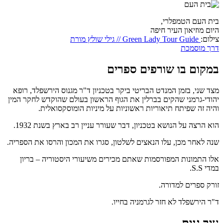
בית העם הטמפלרי,
היום מוזיאון העיר חיפה
צילום:
Green Lady Tour Guide // גילי שולץ מורת
דרך מוסמכת
במקום בו שורפים ספרים
מצד שני, בזמן המנדט הבריטי ביקר בטכניון ד"ר מגנוס הירשפלד, רופא
יהודי-גרמני שהקים בברלין את הגוף הראשון בעולם שהוקדש לחקר המין
והיה זה שפיתח תיאוריות ראשוניות על מיניות הומוסקסואלית.
הוא הרצה על הנושא בטכניון, דבר שעורר עניין רב בארץ בשנת 1932.
שנה לאחר מכן, עלו הנאצים לשלטון, סגרו את המכון והרסו את הספריה.
אלו התמונות המפורסמות שאתם מכירים משיעורי היסטוריה – בריון
במדי S.S.
זורק ספרים למדורה.
ד"ר הירשפלד לא חזר לגרמניה בחייו.