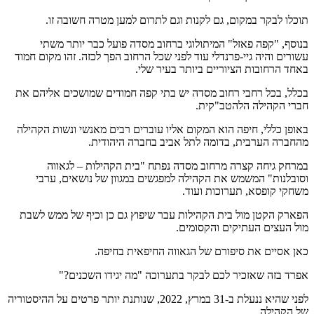
תוכלו לבקר במקום, גם לקנות וגם לתרום למען מטרה חשובה זו.
בנוסף, "קפה פאזל" המיתולוגי ברחוב מסדה פועל כבר יותר משתי
עשורים והיה גיי-פרנדלי עוד לפני שכל הרחוב הפך לכזה. זהו מקום חמוד
באחד הרחובות הציוריים ביותר בעיר שלי.
בכלל, בכל רחבי רחוב מסדה יש בתי קפה חמודים שמושכים אליהם את
חברי הקהילה הלהטב"קית.
באופן כללי, חיפה הוא המקום אליו עוברים רבים מאנשי ונשות הקהילה
מהחברה הערבית, בדומה לתל אביב בחברה היהודית.
במרחק גיחה קצרה מרחוב מסדה נפתח "בית הקהילות – לגאווה
וסובלנות" המשמש את הקהילה למפגשים במגוון של נושאים, ערבי
משחקי קופסא, תערוכות ועוד.
הפארק הקטן מול בית הקהילות עבר שיפוץ גם כן וכיף של ממש לשבת
מול העצים העתיקים והקסומים.
כאן אסיים את סיפורם של הגאווה החיפאית בחיפה.
אפרד בזה שאזכיר לכם לבקר בתערוכה "מה יגידו השכנים?"
לפני שהיא ננעלת ב-31 במרץ, 2022, שנותנת יותר פרטים על ההיסטוריה
של הקהילה.