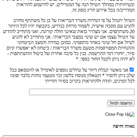
ובטיחותית במהלך הטיול הנה על המטיילים, יש להישמע להוראות
המדריכ/ה בכל אירוע חריג מסוג זה.
הטיול יתנהל על פי הנחיות משרד הבריאות על כן כל משתתף מחויב
להגיע עם מסכה אישית, לשמור מרחק כנדרש, בקבוצה יהיו לכל היותר
20 משתתפים. אני מצהיר בזאת שאינני חולה קורונה, ואני מתחייב להודיע
עד הטיול עצמו אם יש שינוי במצבי הבריאותי. אני מתחייב לא להגיע
לטיול אם חל שינוי באחד מתסמיני. כמובן במידה והמצב הביטחוני
וההנחיות המפורסמות מטעם משרד הבריאות / ביטחון לא יאפשרו קיום
סיור, יוחזרו דמי ההרשמה. בגין כל סיבה אחרת של ביטול ההשתתפות -
לא יהיה ניתן לקבל החזר כספי. *
אני מאשר קבלת דיוור על טיולים נוספים לאימייל או לווטסאפ בכל
שלב ניתן להסיר * השאלון מנוסח בלשון זכר מטעמי נוחות בלבד ופונה
לכל המינים, תודה ולהתראות בקרוב בסיור חווייתי
גאווה וחיפה