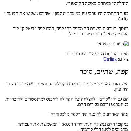
ה"הלונה" במתחם פאשה ההיסטורי.
בעיר התחתית היו ערבי גייז במועדון "נתנזון", שהיום משמש את המועדון
Z-city.
בנוסף, במרוצת השנים היו מספר בתי קפה, בהם קפה "ביאליק" ליד
העירייה שאולי הוא המפורסם מכל.
חזית "הפורום החיפאי" בשכונת הדר
צילום:
Orrling
קפה, שתיים, סוכר
המקומות האלו שימשו מרחב בטוח לקהילה החיפאית, כשהמרחב הציבורי
היה עוין.
הם גם היו "קורבן" להצלחה של הקהילה להיכנס למיינסטרים ולהיכרויות
באינטרנט ורובם סגורים היום.
אחד האחרונים להיסגר היה "קפה אלכסנדרה".
במקומו היום נמצאת חנות "יריד וינטאג'" המשמשת את העמותה
'מתגייסים למען חולי לוקמיה'.