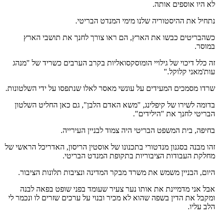
לא היו אוספים אותה.
נתחיל את ההיסטוריה שלנו מימי המנדט הבריטי.
כשהבריטים כבשו את הארץ, הם ראו צורך לחנך את תושבי הארץ
במוסר.
זה כלל דיכוי של גילויי הומוסקסואליות בקרב הערבים כשריד של "מנהג
עות'מאני קלוקל."
שרדו מסמכים המעידים על עונשי מאסר לאלו שנתפסו על ידי השלטונות.
בדומה לשירו של קיפלינג, "משא האדם הלבן", גם כאן החליט השלטון
הבריטי לחנך את "הילידים".
בחיפה, בית המשפט הבריטי היה צמוד לבניין העירייה.
זהו מבנה בסגנון מנדטורי בתכנונו של אוסטין הריסון, האדריכל הראשי של
מחלקת העבודות הציבוריות בתקופת המנדט הבריטי.
היום, הבניין משמש את משרד מבקר המדינה ונציבות תלונות הציבור.
אבל אני מדמיינת את אותו נער צעיר שעומד בפני שופט בפאה לבנה
ומקבל את הדין בשפה שהוא לא מכיר ובנוי על ערכים שזרים לו ונכמר לי
הלב עליו.