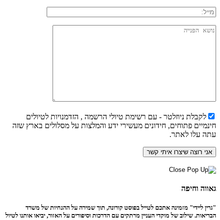
לקבלת ניוזלטר - עם רשימת טיולי הרשמה , הזדמנויות לטיולים
חינמיים פתוחים, חידונים מעשירי ידע והמלצות על מסלולים בארץ שזה
עתה עלו לאתר.
גאווה וחיפה
"גרין ליידי" מזמינה אתכם לטייל בפוסט קורונה, תוך שמירה על ההנחיות של משרד
הבריאות. שילוב של מוקדי העניין מרתקים עם הדרכות וסיפורים על האזור, יביאו אותנו לטיול