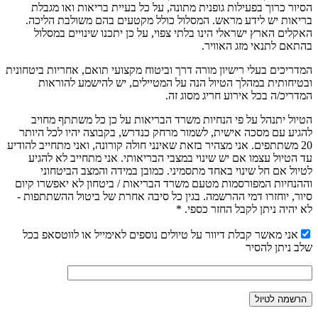
הסיור כרוך בפעילות גופנית מתונה, על כל בעיית בריאות ואו מגבלת
בריאות יש לידע מראש. המסלול כולל מקטעים בהם משולבת הליכה.
האקלים הארץ ישראלי הינו בלתי צפוי, על כן יתכנו שינויים במסלול
בהתאם לתנאי מזג האוויר.
המדריכים בעלי רישיון מורה דרך וביטוח מקצועי תואם, אחריות ביטחונית
ובטיחותית במהלך הטיול הנה על המטיילים, יש להישמע להוראות
המדריכ/ה בכל אירוע חריג מסוג זה.
הטיול יתנהל על פי הנחיות משרד הבריאות על כן כל משתתף מחויב
להגיע עם מסכה אישית, לשמור מרחק כנדרש, בקבוצה יהיו לכל היותר
20 משתתפים. אני מצהיר בזאת שאינני חולה קורונה, ואני מתחייב להודיע
עד הטיול עצמו אם יש שינוי במצבי הבריאותי. אני מתחייב לא להגיע
לטיול אם חל שינוי באחד מתסמיני. כמובן במידה והמצב הביטחוני
וההנחיות המפורסמות מטעם משרד הבריאות / ביטחון לא יאפשרו קיום
סיור, יוחזרו דמי ההרשמה. בגין כל סיבה אחרת של ביטול ההשתתפות -
לא יהיה ניתן לקבל החזר כספי. *
אני מאשר קבלת דיוור על טיולים נוספים לאימייל או לווטסאפ בכל
שלב ניתן להסיר