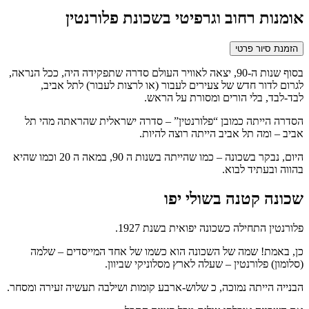
אומנות רחוב וגרפיטי בשכונת פלורנטין
הזמנת סיור פרטי
בסוף שנות ה-90, יצאה לאוויר העולם סדרה שתפקידה היה, ככל הנראה,
לגרום לדור חדש של צעירים לעבור (או לרצות לעבור) לתל אביב,
לבד-לבד, בלי הורים ומסורת על הראש.
הסדרה הייתה כמובן “פלורנטין” – סדרה ישראלית שהראתה מהי תל
אביב – ומה תל אביב הייתה רוצה להיות.
היום, נבקר בשכונה – כמו שהייתה בשנות ה 90, במאה ה 20 וכמו שהיא
בהווה ובעתיד לבוא.
שכונה קטנה בשולי יפו
פלורנטין התחילה כשכונה יפואית בשנת 1927.
כן, באמת! שמה של השכונה הוא כשמו של אחד המייסדים – שלמה
(סלומון) פלורנטין – שעלה לארץ מסלוניקי שביוון.
הבנייה הייתה נמוכה, כ שלוש-ארבע קומות ושילבה תעשיה זעירה ומסחר.