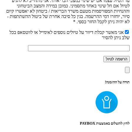
עד הטיול עצמו אם יש שינוי במצבי הבריאותי. אני מתחייב לא להגיע
לטיול אם חל שינוי באחד מתסמיני. כמובן במידה והמצב הביטחוני
וההנחיות המפורסמות מטעם משרד הבריאות / ביטחון לא יאפשרו קיום
סיור, יוחזרו דמי ההרשמה. בגין כל סיבה אחרת של ביטול ההשתתפות -
לא יהיה ניתן לקבל החזר כספי. *
אני מאשר קבלת דיוור על טיולים נוספים לאימייל או לווטסאפ בכל
שלב ניתן להסיר
תודה על ההזמנה!
לחץ לתשלום באמצעות PAYBOX