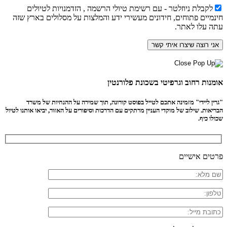
לקבלת ניוזלטר - עם רשימת טיולי הרשמה , הזדמנויות לטיולים
חינמיים פתוחים, חידונים מעשירי ידע והמלצות על מסלולים בארץ שזה
עתה עלו לאתר.
אומנות רחוב וגרפיטי בשכונת פלורנטין
"גרין ליידי" מזמינה אתכם לטייל בפוסט קורונה, תוך שמירה על ההנחיות של משרד
הבריאות. שילוב של מוקדי העניין מרתקים עם הדרכות וסיפורים על האזור, יביאו אותנו לטיול
שכולו כיף.
פרטים אישיים