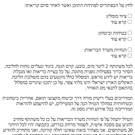
לחץ על הכפתורים לפתיחת התוכן ואשר לאחר סיום קריאתו:
ציוד מומלץ:
קרא עוד
בטיחות וביטחון:
קרא עוד
הנחיות משרד הבריאות:
קרא עוד
לכל משתתף: 2 ליטר מים, כובע, קרם הגנה, ביגוד ונעליים נוחות להליכה.
הסיור כרוך בפעילות גופנית מתונה, על כל בעיית בריאות ואו מגבלת
בריאות יש לידע מראש. המסלול כולל מקטעים בהם משולבת הליכה.
האקלים הארץ ישראלי הינו בלתי צפוי, על כן יתכנו שינויים במסלול
בהתאם לתנאי מזג האוויר.
המדריכים בעלי רישיון מורה דרך וביטוח מקצועי תואם, אחריות ביטחונית
ובטיחותית במהלך הטיול הנה על המטיילים, יש להישמע להוראות
המדריכ/ה בכל אירוע חריג מסוג זה.
הטיול יתנהל על פי הנחיות משרד הבריאות על כן כל משתתף מחויב
להגיע עם מסכה אישית, לשמור מרחק כנדרש, בקבוצה יהיו לכל היותר
20 משתתפים. אני מצהיר בזאת שאינני חולה קורונה, ואני מתחייב להודיע