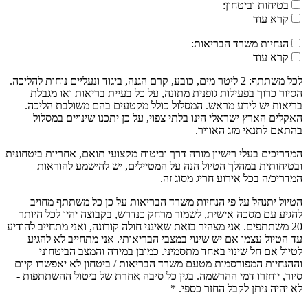
בטיחות וביטחון:
קרא עוד
הנחיות משרד הבריאות:
קרא עוד
לכל משתתף: 2 ליטר מים, כובע, קרם הגנה, ביגוד ונעליים נוחות להליכה.
הסיור כרוך בפעילות גופנית מתונה, על כל בעיית בריאות ואו מגבלת
בריאות יש לידע מראש. המסלול כולל מקטעים בהם משולבת הליכה.
האקלים הארץ ישראלי הינו בלתי צפוי, על כן יתכנו שינויים במסלול
בהתאם לתנאי מזג האוויר.
המדריכים בעלי רישיון מורה דרך וביטוח מקצועי תואם, אחריות ביטחונית
ובטיחותית במהלך הטיול הנה על המטיילים, יש להישמע להוראות
המדריכ/ה בכל אירוע חריג מסוג זה.
הטיול יתנהל על פי הנחיות משרד הבריאות על כן כל משתתף מחויב
להגיע עם מסכה אישית, לשמור מרחק כנדרש, בקבוצה יהיו לכל היותר
20 משתתפים. אני מצהיר בזאת שאינני חולה קורונה, ואני מתחייב להודיע
עד הטיול עצמו אם יש שינוי במצבי הבריאותי. אני מתחייב לא להגיע
לטיול אם חל שינוי באחד מתסמיני. כמובן במידה והמצב הביטחוני
וההנחיות המפורסמות מטעם משרד הבריאות / ביטחון לא יאפשרו קיום
סיור, יוחזרו דמי ההרשמה. בגין כל סיבה אחרת של ביטול ההשתתפות -
לא יהיה ניתן לקבל החזר כספי. *