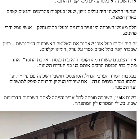
את השכונה איכלסו עולים מכל קצוות התבל.
הגרעין הראשוני היה עולים מיוון, שעלו בעקבות פוגרומים ותנאים קשים
בארץ המוצא.
חלק מאנשי השכונה היו זעיר בורגנים ובעלי בתים וחלק – אנשי עמל ודרי
פחונים.
זה היה מקום בעל אופי שאתגר את האליטה האשכנזית המתגבשת – בזמן
שבבתי קפה בתל אביב אסרו על ערק, דומינו וקלפים.
אחד המבנים ששרדו מהתקופה הוא בית כנסת “אהבת החסד”, אחד
מתוך בתי הכנסת הרבים אותם בנו בני העדות השונות.
בעקבות המרד הערבי הגדול, הסתכסכו תושבי השכונה עם עיריית יפו
ופתחו במרד מיסים נגדה – את שירותי הניקיון והרווחה סיפק לתושבים
ועד השכונה.
בשנת 1948, השכונה סופחה לתל אביב והייתה לאחת השכונות הדרומיות
שבה, בשולי המטרופולין המתפתח.