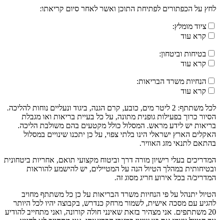
לחץ על הכפתורים לפתיחת התוכן ואשר לאחר סיום קריאתו:
ציוד מומלץ:
קרא עוד
בטיחות וביטחון:
קרא עוד
הנחיות משרד הבריאות:
קרא עוד
לכל משתתף: 2 ליטר מים, כובע, קרם הגנה, ביגוד ונעליים נוחות להליכה.
הסיור כרוך בפעילות גופנית מתונה, על כל בעיית בריאות ואו מגבלת
בריאות יש לידע מראש. המסלול כולל מקטעים בהם משולבת הליכה.
האקלים הארץ ישראלי הינו בלתי צפוי, על כן יתכנו שינויים במסלול
בהתאם לתנאי מזג האוויר.
המדריכים בעלי רישיון מורה דרך וביטוח מקצועי תואם, אחריות ביטחונית
ובטיחותית במהלך הטיול הנה על המטיילים, יש להישמע להוראות
המדריכ/ה בכל אירוע חריג מסוג זה.
הטיול יתנהל על פי הנחיות משרד הבריאות על כן כל משתתף מחויב
להגיע עם מסכה אישית, לשמור מרחק כנדרש, בקבוצה יהיו לכל היותר
20 משתתפים. אני מצהיר בזאת שאינני חולה קורונה, ואני מתחייב להודיע