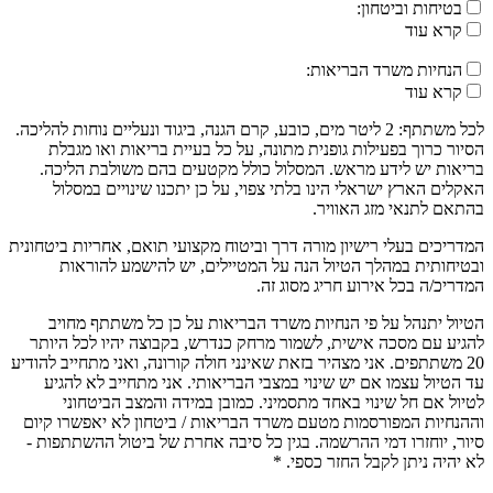
בטיחות וביטחון:
קרא עוד
הנחיות משרד הבריאות:
קרא עוד
לכל משתתף: 2 ליטר מים, כובע, קרם הגנה, ביגוד ונעליים נוחות להליכה.
הסיור כרוך בפעילות גופנית מתונה, על כל בעיית בריאות ואו מגבלת
בריאות יש לידע מראש. המסלול כולל מקטעים בהם משולבת הליכה.
האקלים הארץ ישראלי הינו בלתי צפוי, על כן יתכנו שינויים במסלול
בהתאם לתנאי מזג האוויר.
המדריכים בעלי רישיון מורה דרך וביטוח מקצועי תואם, אחריות ביטחונית
ובטיחותית במהלך הטיול הנה על המטיילים, יש להישמע להוראות
המדריכ/ה בכל אירוע חריג מסוג זה.
הטיול יתנהל על פי הנחיות משרד הבריאות על כן כל משתתף מחויב
להגיע עם מסכה אישית, לשמור מרחק כנדרש, בקבוצה יהיו לכל היותר
20 משתתפים. אני מצהיר בזאת שאינני חולה קורונה, ואני מתחייב להודיע
עד הטיול עצמו אם יש שינוי במצבי הבריאותי. אני מתחייב לא להגיע
לטיול אם חל שינוי באחד מתסמיני. כמובן במידה והמצב הביטחוני
וההנחיות המפורסמות מטעם משרד הבריאות / ביטחון לא יאפשרו קיום
סיור, יוחזרו דמי ההרשמה. בגין כל סיבה אחרת של ביטול ההשתתפות -
לא יהיה ניתן לקבל החזר כספי. *