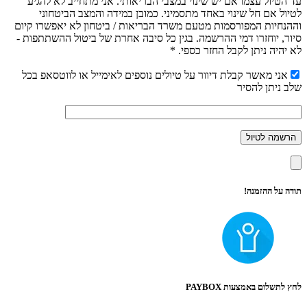
עד הטיול עצמו אם יש שינוי במצבי הבריאותי. אני מתחייב לא להגיע
לטיול אם חל שינוי באחד מתסמיני. כמובן במידה והמצב הביטחוני
וההנחיות המפורסמות מטעם משרד הבריאות / ביטחון לא יאפשרו קיום
סיור, יוחזרו דמי ההרשמה. בגין כל סיבה אחרת של ביטול ההשתתפות -
לא יהיה ניתן לקבל החזר כספי. *
אני מאשר קבלת דיוור על טיולים נוספים לאימייל או לווטסאפ בכל
שלב ניתן להסיר
תודה על ההזמנה!
לחץ לתשלום באמצעות PAYBOX