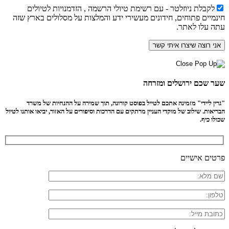
לקבלת ניוזלטר - עם רשימת טיולי הרשמה , הזדמנויות לטיולים
חינמיים פתוחים, חידונים מעשירי ידע והמלצות על מסלולים בארץ שזה
עתה עלו לאתר.
שער שכם ירושלים ומזרחה
"גרין ליידי" מזמינה אתכם לטייל בפוסט קורונה, תוך שמירה על ההנחיות של משרד
הבריאות. שילוב של מוקדי העניין מרתקים עם הדרכות וסיפורים על האזור, יביאו אותנו לטיול
שכולו כיף.
פרטים אישיים