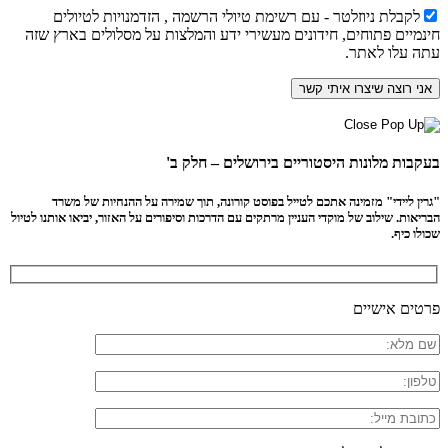
לקבלת ניוזלטר - עם רשימת טיולי הרשמה , הזדמנויות לטיולים
חינמיים פתוחים, חידונים מעשירי ידע והמלצות על מסלולים בארץ שזה
עתה עלו לאתר.
בעקבות מלונות היסטוריים בירושלים – חלק ב'
"גרין ליידי" מזמינה אתכם לטייל בפוסט קורונה, תוך שמירה על ההנחיות של משרד
הבריאות. שילוב של מוקדי העניין מרתקים עם הדרכות וסיפורים על האזור, יביאו אותנו לטיול
שכולו כיף.
פרטים אישיים