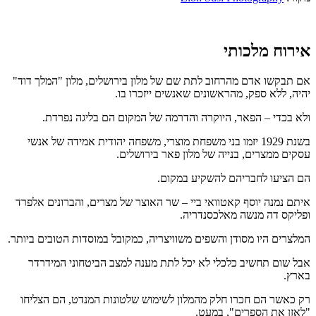
אירוח מלכותי
אם תבקשו אדם מהרחוב לתת שם של מלון בירושלים, מלון "המלך דוד"
יהיה, ללא ספק, מהראשונים שאנשים ייזכרו בו.
ולא בכדי – הפאר, היוקרה והדרמה של המקום הם בליגה נפרדת.
בשנת 1929 יזמו בני משפחת מוצרי, משפחה יהודית אמידה של אנשי
עסקים ממצרים, בנייה של מלון פאר בירושלים.
הם הציעו לחבריהם להשקיע במקום.
איתם נמנה יוסף קאטוואי ביי – שר האוצר של מצרים, והברונים אלפרד
ופליקס דה מנשה מאלכסנדריה.
המלצרים היו מסודן והשפים משוויצריה, כמקובל במוסדות הטובים ביותר.
אבל שום תחשיב כלכלי לא יכל לתת מענה למצב הביטחוני המידרדר
בארץ.
רק כאשר הם חכרו חלק מהמלון לשימוש שלטונות המנדט, הם הצליחו
"לאזן את הספרים", במעט.