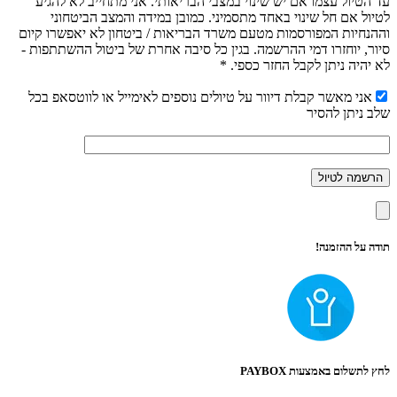
עד הטיול עצמו אם יש שינוי במצבי הבריאותי. אני מתחייב לא להגיע
לטיול אם חל שינוי באחד מתסמיני. כמובן במידה והמצב הביטחוני
וההנחיות המפורסמות מטעם משרד הבריאות / ביטחון לא יאפשרו קיום
סיור, יוחזרו דמי ההרשמה. בגין כל סיבה אחרת של ביטול ההשתתפות -
לא יהיה ניתן לקבל החזר כספי. *
אני מאשר קבלת דיוור על טיולים נוספים לאימייל או לווטסאפ בכל
שלב ניתן להסיר
תודה על ההזמנה!
לחץ לתשלום באמצעות PAYBOX