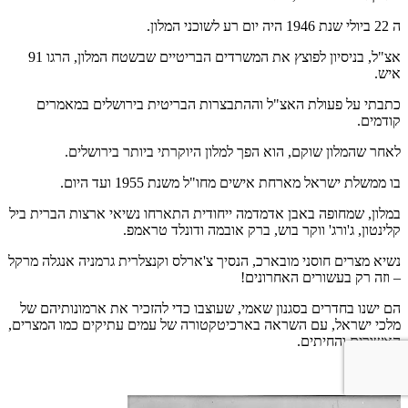
ה 22 ביולי שנת 1946 היה יום רע לשוכני המלון.
אצ"ל, בניסיון לפוצץ את המשרדים הבריטיים שבשטח המלון, הרגו 91
איש.
כתבתי על פעולת האצ"ל וההתבצרות הבריטית בירושלים במאמרים
קודמים.
לאחר שהמלון שוקם, הוא הפך למלון היוקרתי ביותר בירושלים.
בו ממשלת ישראל מארחת אישים מחו"ל משנת 1955 ועד היום.
במלון, שמחופה באבן אדמדמה ייחודית התארחו נשיאי ארצות הברית ביל
קלינטון, ג'ורג' ווקר בוש, ברק אובמה ודונלד טראמפ.
נשיא מצרים חוסני מובארכ, הנסיך צ'ארלס וקנצלרית גרמניה אנגלה מרקל
– וזה רק בעשורים האחרונים!
הם ישנו בחדרים בסגנון שאמי, שעוצבו כדי להזכיר את ארמונותיהם של
מלכי ישראל, עם השראה בארכיטקטורה של עמים עתיקים כמו המצרים,
האשורים והחיתים.