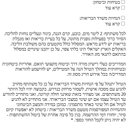
בטיחות וביטחון:
קרא עוד
הנחיות משרד הבריאות:
קרא עוד
לכל משתתף: 2 ליטר מים, כובע, קרם הגנה, ביגוד ונעליים נוחות להליכה.
הסיור כרוך בפעילות גופנית מתונה, על כל בעיית בריאות ואו מגבלת
בריאות יש לידע מראש. המסלול כולל מקטעים בהם משולבת הליכה.
האקלים הארץ ישראלי הינו בלתי צפוי, על כן יתכנו שינויים במסלול
בהתאם לתנאי מזג האוויר.
המדריכים בעלי רישיון מורה דרך וביטוח מקצועי תואם, אחריות ביטחונית
ובטיחותית במהלך הטיול הנה על המטיילים, יש להישמע להוראות
המדריכ/ה בכל אירוע חריג מסוג זה.
הטיול יתנהל על פי הנחיות משרד הבריאות על כן כל משתתף מחויב
להגיע עם מסכה אישית, לשמור מרחק כנדרש, בקבוצה יהיו לכל היותר
20 משתתפים. אני מצהיר בזאת שאינני חולה קורונה, ואני מתחייב להודיע
עד הטיול עצמו אם יש שינוי במצבי הבריאותי. אני מתחייב לא להגיע
לטיול אם חל שינוי באחד מתסמיני. כמובן במידה והמצב הביטחוני
וההנחיות המפורסמות מטעם משרד הבריאות / ביטחון לא יאפשרו קיום
סיור, יוחזרו דמי ההרשמה. בגין כל סיבה אחרת של ביטול ההשתתפות -
לא יהיה ניתן לקבל החזר כספי. *