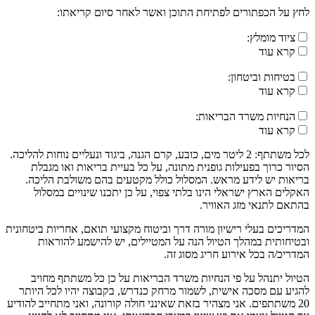
לחץ על הכפתורים לפתיחת התוכן ואשר לאחר סיום קריאתו:
ציוד מומלץ:
קרא עוד
בטיחות וביטחון:
קרא עוד
הנחיות משרד הבריאות:
קרא עוד
לכל משתתף: 2 ליטר מים, כובע, קרם הגנה, ביגוד ונעליים נוחות להליכה.
הסיור כרוך בפעילות גופנית מתונה, על כל בעיית בריאות ואו מגבלת
בריאות יש לידע מראש. המסלול כולל מקטעים בהם משולבת הליכה.
האקלים הארץ ישראלי הינו בלתי צפוי, על כן יתכנו שינויים במסלול
בהתאם לתנאי מזג האוויר.
המדריכים בעלי רישיון מורה דרך וביטוח מקצועי תואם, אחריות ביטחונית
ובטיחותית במהלך הטיול הנה על המטיילים, יש להישמע להוראות
המדריכ/ה בכל אירוע חריג מסוג זה.
הטיול יתנהל על פי הנחיות משרד הבריאות על כן כל משתתף מחויב
להגיע עם מסכה אישית, לשמור מרחק כנדרש, בקבוצה יהיו לכל היותר
20 משתתפים. אני מצהיר בזאת שאינני חולה קורונה, ואני מתחייב להודיע