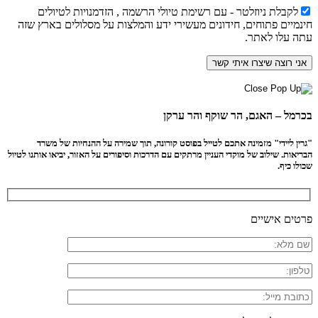
לקבלת ניוזלטר - עם רשימת טיולי הרשמה , הזדמנויות לטיולים
חינמיים פתוחים, חידונים מעשירי ידע והמלצות על מסלולים בארץ שזה
עתה עלו לאתר.
בכרמל – האגם, הר שוקף והר ערקן
"גרין ליידי" מזמינה אתכם לטייל בפוסט קורונה, תוך שמירה על ההנחיות של משרד
הבריאות. שילוב של מוקדי העניין מרתקים עם הדרכות וסיפורים על האזור, יביאו אותנו לטיול
שכולו כיף.
פרטים אישיים