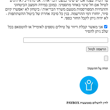
עד הטיול עצמו אם יש שינוי במצבי הבריאותי. אני מתחייב לא להגיע
לטיול אם חל שינוי באחד מתסמיני. כמובן במידה והמצב הביטחוני
וההנחיות המפורסמות מטעם משרד הבריאות / ביטחון לא יאפשרו קיום
סיור, יוחזרו דמי ההרשמה. בגין כל סיבה אחרת של ביטול ההשתתפות -
לא יהיה ניתן לקבל החזר כספי. *
אני מאשר קבלת דיוור על טיולים נוספים לאימייל או לווטסאפ בכל
שלב ניתן להסיר
תודה על ההזמנה!
לחץ לתשלום באמצעות PAYBOX