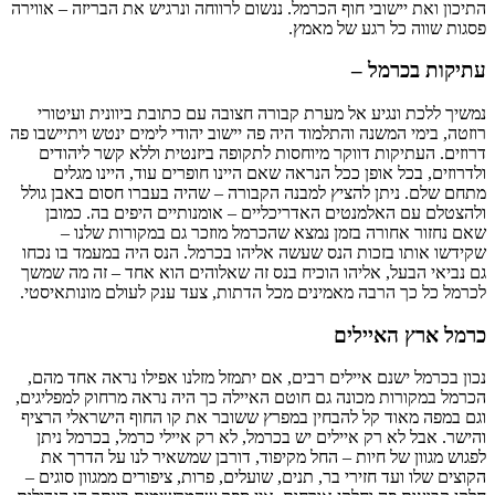
התיכון ואת יישובי חוף הכרמל. ננשום לרווחה ונרגיש את הבריזה – אווירה
פסגות שווה כל רגע של מאמץ.
עתיקות בכרמל –
נמשיך ללכת ונגיע אל מערת קבורה חצובה עם כתובת ביוונית ועיטורי
רוזטה, בימי המשנה והתלמוד היה פה יישוב יהודי לימים ינטש ויתיישבו פה
דרוזים. העתיקות דווקר מיוחסות לתקופה ביזנטית וללא קשר ליהודים
ולדרוזים, בכל אופן ככל הנראה שאם היינו חופרים עוד, היינו מגלים
מתחם שלם. ניתן להציץ למבנה הקבורה – שהיה בעברו חסום באבן גולל
ולהצטלם עם האלמנטים האדריכליים – אומנותיים היפים בה. כמובן
שאם נחזור אחורה בזמן נמצא שהכרמל מוזכר גם במקורות שלנו –
שקידשו אותו בזכות הנס שעשה אליהו בכרמל. הנס היה במעמד בו נכחו
גם נביאי הבעל, אליהו הוכיח בנס זה שאלוהים הוא אחד – זה מה שמשך
לכרמל כל כך הרבה מאמינים מכל הדתות, צעד ענק לעולם מונותאיסטי.
כרמל ארץ האיילים
נכון בכרמל ישנם איילים רבים, אם יתמזל מזלנו אפילו נראה אחד מהם,
הכרמל במקורות מכונה גם חוטם האיילה כך היה נראה מרחוק למפליגים,
וגם במפה מאוד קל להבחין במפרץ ששובר את קו החוף הישראלי הרציף
והישר. אבל לא רק איילים יש בכרמל, לא רק איילי כרמל, בכרמל ניתן
לפגוש מגוון של חיות – החל מקיפוד, דורבן שמשאיר לנו על הדרך את
הקוצים שלו ועד חזירי בר, תנים, שועלים, פרות, ציפורים ממגוון סוגים –