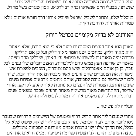
הנזק הגדול שגרמה השריפה מתבטא גם בשטחים עצומים של טבע
שנשרפו, בבעלי חיים שנשרפו ובנזק רב לרכוש, אסון שנגרם בשל מחדל.
במסלול שלנו, נתחבר לשביל ישראל שיוביל אותנו דרך חורש אורנים מלא
פטריות אורניות לחורבת רקית.
האורנים לא בדיוק מקומיים בכרמל הירוק
האורן הוא אחד העצים המסוכנים ביער ולא כי הוא קורס, אלא מאחר
והוא מאוד דליק, במחטים ישנו חומר מאוד דליק ועל כן אם תדליקו
מדורה יהיה מאוד נוח להשתמש במחטי עץ האורן, שידלקו מהר ויציתו.
כאשר יש שריפה העץ ממש גורם למלכודות, האצטרובלים שלו עפים לכל
עבר, כן כן אותם אצטרובלים שיש בהם צנוברים, הופכים לפצצות אש
ומפזרות את הצנוברים שהם זרעים אשר מבטיחים את הדור הבא. שווה
לזכור ששריפה גם טובה לסביבה, אותם מחטים מדכאים צמיחת מינים
שונים תחתם, הצמרות של העצים לא נותנות לאור להגיע לקרקע. אחרי
שריפה, ההתחדשות מאוד מרשימה מאחר וזרעים שכבר נמצאים שנים
רבות מתחת לקרקע מקלים אור והזדמנות לנבוט ולהתחדש.
העלייה לא פשוטה ..
אחרי שנעבור ליד אתר קדוש דרוזי ומטעים של היישובים הדרוזים שבעבר
ניסו לחבר אותם לעיר הכרמל. נתחיל בטיפוס להר שוקף, טיפוס שלא קל
בכלל, את הדרך שלנו ילוו ערמות אבנים מאורגנות המכונות טומולים.
בקצה הטיפוס, תחכה לנו תצפית פנורמית יפייפיה, ממנה רואים את הים