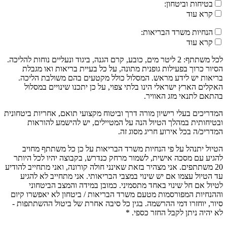
בטיחות וביטחון:
קרא עוד
הנחיות משרד הבריאות:
קרא עוד
לכל משתתף: 2 ליטר מים, כובע, קרם הגנה, ביגוד ונעליים נוחות להליכה.
הסיור כרוך בפעילות גופנית מתונה, על כל בעיית בריאות ואו מגבלת
בריאות יש לידע מראש. המסלול כולל מקטעים בהם משולבת הליכה.
האקלים הארץ ישראלי הינו בלתי צפוי, על כן יתכנו שינויים במסלול
בהתאם לתנאי מזג האוויר.
המדריכים בעלי רישיון מורה דרך וביטוח מקצועי תואם, אחריות ביטחונית
ובטיחותית במהלך הטיול הנה על המטיילים, יש להישמע להוראות
המדריכ/ה בכל אירוע חריג מסוג זה.
הטיול יתנהל על פי הנחיות משרד הבריאות על כן כל משתתף מחויב
להגיע עם מסכה אישית, לשמור מרחק כנדרש, בקבוצה יהיו לכל היותר
20 משתתפים. אני מצהיר בזאת שאינני חולה קורונה, ואני מתחייב להודיע
עד הטיול עצמו אם יש שינוי במצבי הבריאותי. אני מתחייב לא להגיע
לטיול אם חל שינוי באחד מתסמיני. כמובן במידה והמצב הביטחוני
וההנחיות המפורסמות מטעם משרד הבריאות / ביטחון לא יאפשרו קיום
סיור, יוחזרו דמי ההרשמה. בגין כל סיבה אחרת של ביטול ההשתתפות -
לא יהיה ניתן לקבל החזר כספי. *