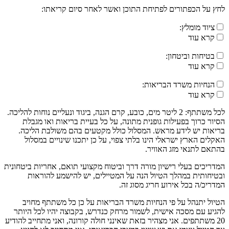
לחץ על הכפתורים לפתיחת התוכן ואשר לאחר סיום קריאתו:
ציוד מומלץ:
קרא עוד
בטיחות וביטחון:
קרא עוד
הנחיות משרד הבריאות:
קרא עוד
לכל משתתף: 2 ליטר מים, כובע, קרם הגנה, ביגוד ונעליים נוחות להליכה.
הסיור כרוך בפעילות גופנית מתונה, על כל בעיית בריאות ואו מגבלת
בריאות יש לידע מראש. המסלול כולל מקטעים בהם משולבת הליכה.
האקלים הארץ ישראלי הינו בלתי צפוי, על כן יתכנו שינויים במסלול
בהתאם לתנאי מזג האוויר.
המדריכים בעלי רישיון מורה דרך וביטוח מקצועי תואם, אחריות ביטחונית
ובטיחותית במהלך הטיול הנה על המטיילים, יש להישמע להוראות
המדריכ/ה בכל אירוע חריג מסוג זה.
הטיול יתנהל על פי הנחיות משרד הבריאות על כן כל משתתף מחויב
להגיע עם מסכה אישית, לשמור מרחק כנדרש, בקבוצה יהיו לכל היותר
20 משתתפים. אני מצהיר בזאת שאינני חולה קורונה, ואני מתחייב להודיע