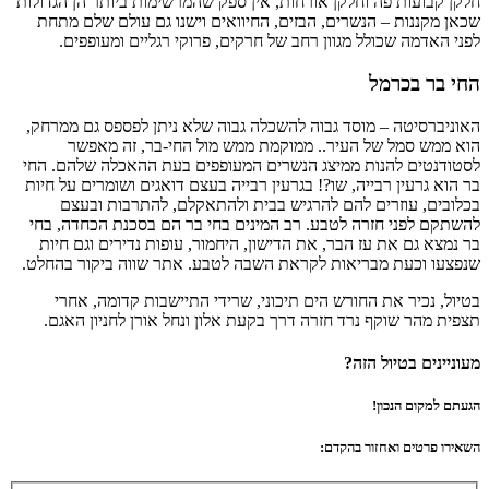
חלקן קבועות פה וחלקן אורחות, אין ספק שהמרשימות ביותר הן הגדולות
שכאן מקננות – הנשרים, הבזים, החיוואים וישנו גם עולם שלם מתחת
לפני האדמה שכולל מגוון רחב של חרקים, פרוקי רגליים ומעופפים.
החי בר בכרמל
האוניברסיטה – מוסד גבוה להשכלה גבוה שלא ניתן לפספס גם ממרחק,
הוא ממש סמל של העיר.. ממוקמת ממש מול החי-בר, זה מאפשר
לסטודנטים להנות ממיצג הנשרים המעופפים בעת ההאכלה שלהם. החי
בר הוא גרעין רבייה, שו?! בגרעין רבייה בעצם דואגים ושומרים על חיות
בכלובים, עוזרים להם להרגיש בבית ולהתאקלם, להתרבות ובעצם
להשתקם לפני חזרה לטבע. רב המינים בחי בר הם בסכנת הכחדה, בחי
בר נמצא גם את עז הבר, את הדישון, היחמור, עופות נדירים וגם חיות
שנפצעו וכעת מבריאות לקראת השבה לטבע. אתר שווה ביקור בהחלט.
בטיול, נכיר את החורש הים תיכוני, שרידי התיישבות קדומה, אחרי
תצפית מהר שוקף נרד חזרה דרך בקעת אלון ונחל אורן לחניון האגם.
מעוניינים בטיול הזה?
הגעתם למקום הנכון!
השאירו פרטים ואחזור בהקדם: