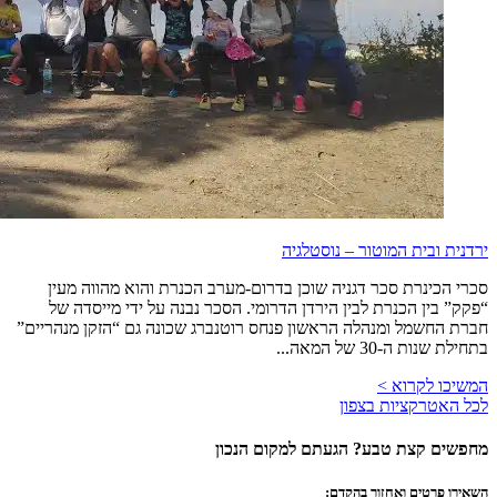
ירדנית ובית המוטור – נוסטלגיה
סכרי הכינרת סכר דגניה שוכן בדרום-מערב הכנרת והוא מהווה מעין
“פקק” בין הכנרת לבין הירדן הדרומי. הסכר נבנה על ידי מייסדה של
חברת החשמל ומנהלה הראשון פנחס רוטנברג שכונה גם “הזקן מנהריים”
בתחילת שנות ה-30 של המאה...
המשיכו לקרוא >
לכל האטרקציות בצפון
מחפשים קצת טבע? הגעתם למקום הנכון
השאירו פרטים ואחזור בהקדם: