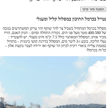
הזמנת סיור פרטי
נטייל בכרמל התיכון במסלול קליל ומעגלי
מסלול בכרמל המתחיל בשביל צר להר שוקף והר ערקן המשתרעים בגובה
של 400-500 מטר מעל פני הים. נקודת התחלה וסיום – חניון האגם, הוייז
מכיר אותו, המסלול המאתגר כולל 7.5 ק”מ והינו מעגלי. יש להצטייד :
נעלי הליכה, כובע ו-3 ליטר מים, המסלול בדרגת קושי בינונית – מתחיל
במגמת עלייה בואדי רקית לכיוון הר שוקף ואז ירידה לעבר בקעת אלון –
כל זה בכרמל!