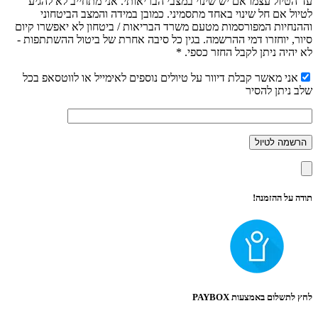
עד הטיול עצמו אם יש שינוי במצבי הבריאותי. אני מתחייב לא להגיע
לטיול אם חל שינוי באחד מתסמיני. כמובן במידה והמצב הביטחוני
וההנחיות המפורסמות מטעם משרד הבריאות / ביטחון לא יאפשרו קיום
סיור, יוחזרו דמי ההרשמה. בגין כל סיבה אחרת של ביטול ההשתתפות -
לא יהיה ניתן לקבל החזר כספי. *
אני מאשר קבלת דיוור על טיולים נוספים לאימייל או לווטסאפ בכל
שלב ניתן להסיר
תודה על ההזמנה!
לחץ לתשלום באמצעות PAYBOX