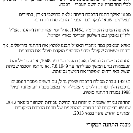
לכלי התחבורה את השם העברי – רכבת.
מכאן ואילך תחנת הרכבת הייתה מלאה בתושבי הארץ, בתיירים
ובצליינים, שבאו לבקר וגם העבירו הרבה סחורות דרכה.
התקופה הטובה הסתיימה ב-1946, אז לוחמי המחתרות (ההגנה, אצ”ל
ולח”י) נאבקו עם השלטון הבריטי בארץ ישראל.
בשיא המאבק כמה מחברי האצ”ל תכננו לפוצץ את התחנה בירושלים, אך
כוחות משטרה שקיבלו מידע מודיעיני מוקדם סיכלו את התוכנית.
התחנה המשיכה לפעול באופן כמעט רציף עד 1948, אך עקב מלחמת
העצמאות נגדע המשך פעילותה עד 7.8.1949, אז נחתמו הסכמי שביתת
הנשק באי רודוס ואפשרו את המשך נסיעתה.
ב-1959 עברה מסילת הרכבת שיפוץ גדול, עם השנים מספר הנוסעים
ברכבת הלך ופחת, חלקים מהמסילה היו במצב טכני גרוע ומוזנח וביולי
1998 נסגרה התחנה סופית.
התחנה עמדה שוממת ומוזנחת עד תחילת עבודות השחזור בינואר 2012,
שנעשו בדייקנות לפי הצורה והמתקנים של תחנת הרכבת המקורית.
המתחם החדש נחנך במאי 2013.
מבנה התחנה המקורי