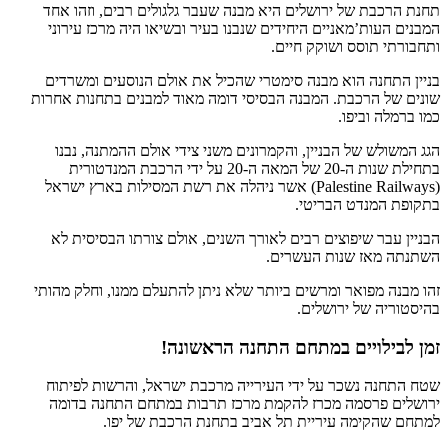
תחנת הרכבת של ירושלים היא מבנה שעבר גלגולים רבים, וזהו אחד
המבנים העות’מאניים היחידים שנבנו בעיר ובשיאו היה מרכז עירוני
ותחבורתי תוסס ושוקק חיים.
בניין התחנה הוא מבנה סימטרי שהכיל את אולם הנוסעים ומשרדים
שונים של הרכבת. המבנה הבסיסי דומה מאוד למבנים בתחנות אחרות
כמו ברמלה וביפו.
הגג המשולש של הבניין, והקמרונים משני צידי אולם ההמתנה, נבנו
בתחילת שנות ה-20 של המאה ה-20 על ידי הרכבת המנדטורית
(Palestine Railways) אשר ניהלה את רשת המסילות בארץ ישראל
בתקופת המנדט הבריטי.
הבניין עבר שיפוצים רבים לאורך השנים, אולם צורתו הבסיסית לא
השתנתה מאז שנות העשרים.
זהו מבנה מפואר ומרשים ביותר שלא ניתן להתעלם ממנו, וחלק מהותי
בהיסטוריה של ירושלים.
זמן לבילויים במתחם התחנה הראשונה!
שטח התחנה נשכר על ידי העירייה מרכבת ישראל, והרשות לפיתוח
ירושלים פרסמה מכרז להקמת מרכז תרבות במתחם התחנה בדומה
למתחם שהקימה עיריית תל אביב בתחנת הרכבת של יפו.