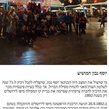
יוסף נבון המושיע
מי שהציל את המצב היה הבנקאי יוסף נבון, שהצליח לקבל זיכיון ל-71 שנה
לשלטון העות’מאני להנחת מסילת הברזל, אך בגלל בעיות פיננסיות מכר
את הזיכיון לחברה צרפתית שסיימה את בניית קו המסילה מיפו לירושלים
רק בשנת 1892.
ב-26.9.1892 הגיעה הרכבת הראשונה מיפו לירושלים והתקבלה בטקס
חגיגי בו נכחו יהודים וערבים ממכובדי העיר וגם אליעזר בן יהודה, שהעניק