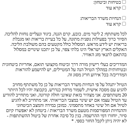
בטיחות וביטחון:
קרא עוד
הנחיות משרד הבריאות:
קרא עוד
לכל משתתף: 2 ליטר מים, כובע, קרם הגנה, ביגוד ונעליים נוחות להליכה.
הסיור כרוך בפעילות גופנית מתונה, על כל בעיית בריאות ואו מגבלת
בריאות יש לידע מראש. המסלול כולל מקטעים בהם משולבת הליכה.
האקלים הארץ ישראלי הינו בלתי צפוי, על כן יתכנו שינויים במסלול
בהתאם לתנאי מזג האוויר.
המדריכים בעלי רישיון מורה דרך וביטוח מקצועי תואם, אחריות ביטחונית
ובטיחותית במהלך הטיול הנה על המטיילים, יש להישמע להוראות
המדריכ/ה בכל אירוע חריג מסוג זה.
הטיול יתנהל על פי הנחיות משרד הבריאות על כן כל משתתף מחויב
להגיע עם מסכה אישית, לשמור מרחק כנדרש, בקבוצה יהיו לכל היותר
20 משתתפים. אני מצהיר בזאת שאינני חולה קורונה, ואני מתחייב להודיע
עד הטיול עצמו אם יש שינוי במצבי הבריאותי. אני מתחייב לא להגיע
לטיול אם חל שינוי באחד מתסמיני. כמובן במידה והמצב הביטחוני
וההנחיות המפורסמות מטעם משרד הבריאות / ביטחון לא יאפשרו קיום
סיור, יוחזרו דמי ההרשמה. בגין כל סיבה אחרת של ביטול ההשתתפות -
לא יהיה ניתן לקבל החזר כספי. *