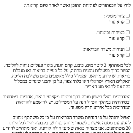
לחץ על הכפתורים לפתיחת התוכן ואשר לאחר סיום קריאתו:
ציוד מומלץ:
קרא עוד
בטיחות וביטחון:
קרא עוד
הנחיות משרד הבריאות:
קרא עוד
לכל משתתף: 2 ליטר מים, כובע, קרם הגנה, ביגוד ונעליים נוחות להליכה.
הסיור כרוך בפעילות גופנית מתונה, על כל בעיית בריאות ואו מגבלת
בריאות יש לידע מראש. המסלול כולל מקטעים בהם משולבת הליכה.
האקלים הארץ ישראלי הינו בלתי צפוי, על כן יתכנו שינויים במסלול
בהתאם לתנאי מזג האוויר.
המדריכים בעלי רישיון מורה דרך וביטוח מקצועי תואם, אחריות ביטחונית
ובטיחותית במהלך הטיול הנה על המטיילים, יש להישמע להוראות
המדריכ/ה בכל אירוע חריג מסוג זה.
הטיול יתנהל על פי הנחיות משרד הבריאות על כן כל משתתף מחויב
להגיע עם מסכה אישית, לשמור מרחק כנדרש, בקבוצה יהיו לכל היותר
20 משתתפים. אני מצהיר בזאת שאינני חולה קורונה, ואני מתחייב להודיע