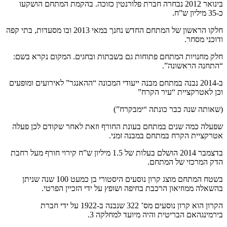
בינואר 2012 נבחרה חברת פלורנטין כזוכה. בהקמת המתחם הושקעו
כ-35 מיליון ש”ח.
חלקו הראשון של המתחם החדש נחנך במאי 2013 ובו מסעדות, בתי קפה
ודוכני מסחר.
חלק מחנויות המתחם פתוחות גם בשבתות ובחגים. המקום נקרא בשם:
“התחנה הראשונה”.
ב-2014 נבנה במתחם מבנה ייעודי המכונה “ההאנגר” לאירועים ומופעים
וכן לאטרקציית “עיר הקרח”
(שאותה שנה כבר כונתה “ימבקרח”)
שפעלה כמה שנים במתחם בעונת החורף וזאת לאחר שקודם לכן פעלה
אטרקציית הקרח במתחם במבנה זמני.
בדצמבר 2014 הושלם בעלות של 1.5 מיליון ש”ח קירוי חורף מעל רחבת
הדק המרכזי של המתחם.
בשטח המתחם מוצג קרון נוסעים היסטורי בן כמעט 100 שנה שניתן
בהשאלה ממוזיאון הרכבת בחיפה ושופץ על ידי הזכיין הפרטי.
הקרון הוא קרון נוסעים מס’ 322 שנבנה ב-1922 על ידי חברת
בירמינגהאם הבריטית והיה מיועד למחלקה 3.