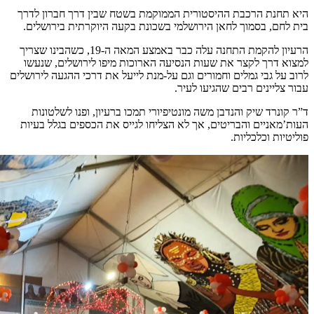
היא תחנת הרכבת ההיסטורית הממוקמת בשטח שבין דרך חברון לדרך
בית לחם, בסמוך לחאן הירושלמי בשכונת בקעה היוקרתית בירושלים.
הרעיון להקמת התחנה עלה כבר באמצע המאה ה-19, כשהבינו שצריך
למצוא דרך לקצר את שעות הנסיעה הארוכות מיפו לירושלים, שנעשו
לרוב על גבי גמלים וחמורים וגם על-מנת לייעל את דרכי ההגעה לירושלים
עבור צליינים רבים שהגיעו לעיר.
ד”ר קונרד שיק והנדבן משה מונטיפיורי תמכו ברעיון, ופנו לשלטונות
העות’מאניים והבריטים, אך לא הצליחו לגייס את הכספים בגלל בעיות
פוליטיות וכלכליות.