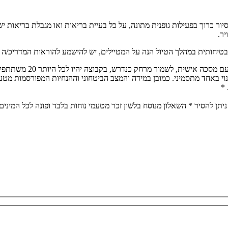
ת להליכה. הסיור כרוך בפעילות גופנית מתונה, על כל בעיית בריאות ואו מגבלת
יר.
בטיחותית במהלך הטיול הנה על המטיילים, יש להישמע להוראות המדריכ/ה בכ
הטיול יתנהל על פי הנחיו
נוי באחד מתסמיני. כמובן במידה והמצב הביטחוני וההנחיות המפורסמות מטע
 *
יתן להסיר * השאלון מנוסח בלשון זכר מטעמי נוחות בלבד ופונה לכל המינים,