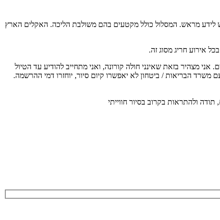
 בריאות יש לידע מראש. המסלול כולל מקטעים בהם משולבת הליכה. האקלים הארץ
ל אירוע חריג מסוג זה.
ת משרד הבריאות על כן כל משתתף מחויב להגיע עם מסכה אישית, לשמור מרחק כנדרש, בקבוצה יהיו לכל היותר 20 משתתפים. אני מצהיר בזאת שאינני חולה קורונה, ואני מתחייב להודיע עד הטיול
ם משרד הבריאות / ביטחון לא יאפשרו קיום סיור, יוחזרו דמי ההרשמה.
 תודה ולהתראות בקרוב בסיור חווייתי