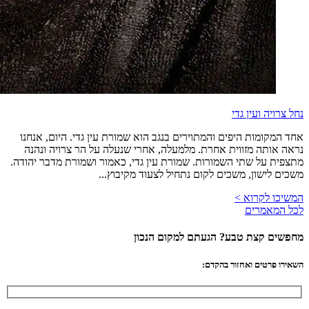
נחל צרויה ועין גדי
אחד המקומות היפים והמתוירים בנגב הוא שמורת עין גדי. היום, אנחנו
נראה אותה מזווית אחרת. מלמעלה, אחרי שנעלה על הר צרויה ונהנה
מתצפית על שתי השמורות. שמורת עין גדי, כאמור ושמורת מדבר יהודה.
משכים לישון, משכים לקום נתחיל לצעוד מקיבוץ...
המשיכו לקרוא >
לכל המאמרים
מחפשים קצת טבע? הגעתם למקום הנכון
השאירו פרטים ואחזור בהקדם: