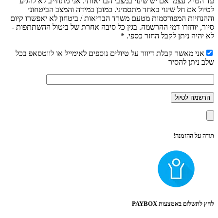
עד הטיול עצמו אם יש שינוי במצבי הבריאותי. אני מתחייב לא להגיע
לטיול אם חל שינוי באחד מתסמיני. כמובן במידה והמצב הביטחוני
וההנחיות המפורסמות מטעם משרד הבריאות / ביטחון לא יאפשרו קיום
סיור, יוחזרו דמי ההרשמה. בגין כל סיבה אחרת של ביטול ההשתתפות -
לא יהיה ניתן לקבל החזר כספי. *
אני מאשר קבלת דיוור על טיולים נוספים לאימייל או לווטסאפ בכל
שלב ניתן להסיר
תודה על ההזמנה!
לחץ לתשלום באמצעות PAYBOX