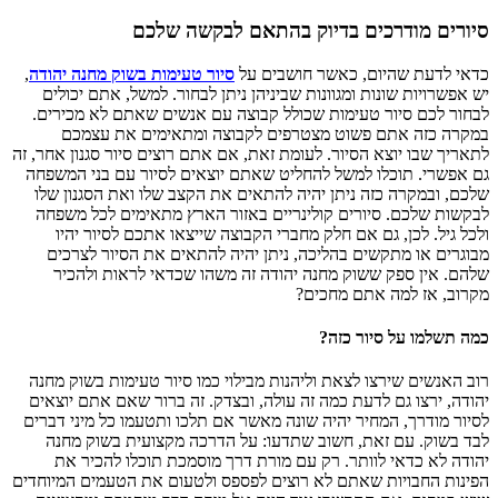
סיורים מודרכים בדיוק בהתאם לבקשה שלכם
כדאי לדעת שהיום, כאשר חושבים על
סיור טעימות בשוק מחנה יהודה
,
יש אפשרויות שונות ומגוונות שביניהן ניתן לבחור. למשל, אתם יכולים
לבחור לכם סיור טעימות שכולל קבוצה עם אנשים שאתם לא מכירים.
במקרה כזה אתם פשוט מצטרפים לקבוצה ומתאימים את עצמכם
לתאריך שבו יוצא הסיור. לעומת זאת, אם אתם רוצים סיור סגנון אחר, זה
גם אפשרי. תוכלו למשל להחליט שאתם יוצאים לסיור עם בני המשפחה
שלכם, ובמקרה כזה ניתן יהיה להתאים את הקצב שלו ואת הסגנון שלו
לבקשות שלכם. סיורים קולינריים באזור הארץ מתאימים לכל משפחה
ולכל גיל. לכן, גם אם חלק מחברי הקבוצה שייצאו אתכם לסיור יהיו
מבוגרים או מתקשים בהליכה, ניתן יהיה להתאים את הסיור לצרכים
שלהם. אין ספק ששוק מחנה יהודה זה משהו שכדאי לראות ולהכיר
מקרוב, אז למה אתם מחכים?
כמה תשלמו על סיור כזה?
רוב האנשים שירצו לצאת וליהנות מבילוי כמו סיור טעימות בשוק מחנה
יהודה, ירצו גם לדעת כמה זה עולה, ובצדק. זה ברור שאם אתם יוצאים
לסיור מודרך, המחיר יהיה שונה מאשר אם תלכו ותטעמו כל מיני דברים
לבד בשוק. עם זאת, חשוב שתדעו: על הדרכה מקצועית בשוק מחנה
יהודה לא כדאי לוותר. רק עם מורת דרך מוסמכת תוכלו להכיר את
הפינות החבויות שאתם לא רוצים לפספס ולטעום את הטעמים המיוחדים