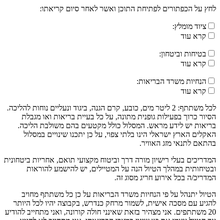
לחץ על הכפתורים לפתיחת התוכן ואשר לאחר סיום קריאתו:
ציוד מומלץ:
קרא עוד
בטיחות וביטחון:
קרא עוד
הנחיות משרד הבריאות:
קרא עוד
לכל משתתף: 2 ליטר מים, כובע, קרם הגנה, ביגוד ונעליים נוחות להליכה.
הסיור כרוך בפעילות גופנית מתונה, על כל בעיית בריאות ואו מגבלת
בריאות יש לידע מראש. המסלול כולל מקטעים בהם משולבת הליכה.
האקלים הארץ ישראלי הינו בלתי צפוי, על כן יתכנו שינויים במסלול
בהתאם לתנאי מזג האוויר.
המדריכים בעלי רישיון מורה דרך וביטוח מקצועי תואם, אחריות ביטחונית
ובטיחותית במהלך הטיול הנה על המטיילים, יש להישמע להוראות
המדריכ/ה בכל אירוע חריג מסוג זה.
הטיול יתנהל על פי הנחיות משרד הבריאות על כן כל משתתף מחויב
להגיע עם מסכה אישית, לשמור מרחק כנדרש, בקבוצה יהיו לכל היותר
20 משתתפים. אני מצהיר בזאת שאינני חולה קורונה, ואני מתחייב להודיע