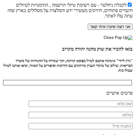
לקבלת ניוזלטר - עם רשימת טיולי הרשמה , הזדמנויות לטיולים
חינמיים פתוחים, חידונים מעשירי ידע והמלצות על מסלולים בארץ שזה
עתה עלו לאתר.
בואו להכיר את שוק מחנה יהודה מקרוב
"גרין ליידי" מזמינה אתכם לטייל בפוסט קורונה, תוך שמירה על ההנחיות של משרד
הבריאות. שילוב של מוקדי העניין מרתקים עם הדרכות וסיפורים על האזור, יביאו אותנו לטיול
שכולו כיף.
פרטים אישיים