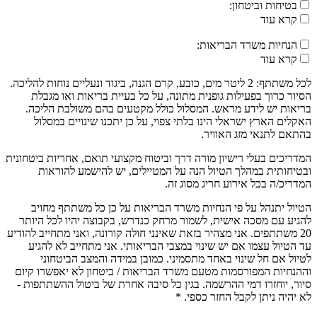
בטיחות וביטחון:
קרא עוד
הנחיות משרד הבריאות:
קרא עוד
לכל משתתף: 2 ליטר מים, כובע, קרם הגנה, ביגוד ונעליים נוחות להליכה.
הסיור כרוך בפעילות גופנית מתונה, על כל בעיית בריאות ואו מגבלת
בריאות יש לידע מראש. המסלול כולל מקטעים בהם משולבת הליכה.
האקלים הארץ ישראלי הינו בלתי צפוי, על כן יתכנו שינויים במסלול
בהתאם לתנאי מזג האוויר.
המדריכים בעלי רישיון מורה דרך וביטוח מקצועי תואם, אחריות ביטחונית
ובטיחותית במהלך הטיול הנה על המטיילים, יש להישמע להוראות
המדריכ/ה בכל אירוע חריג מסוג זה.
הטיול יתנהל על פי הנחיות משרד הבריאות על כן כל משתתף מחויב
להגיע עם מסכה אישית, לשמור מרחק כנדרש, בקבוצה יהיו לכל היותר
20 משתתפים. אני מצהיר בזאת שאינני חולה קורונה, ואני מתחייב להודיע
עד הטיול עצמו אם יש שינוי במצבי הבריאותי. אני מתחייב לא להגיע
לטיול אם חל שינוי באחד מתסמיני. כמובן במידה והמצב הביטחוני
וההנחיות המפורסמות מטעם משרד הבריאות / ביטחון לא יאפשרו קיום
סיור, יוחזרו דמי ההרשמה. בגין כל סיבה אחרת של ביטול ההשתתפות -
לא יהיה ניתן לקבל החזר כספי. *