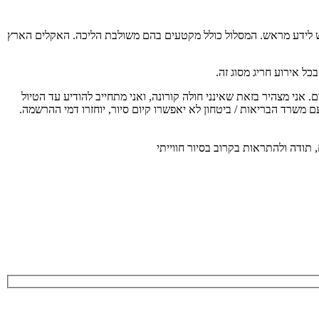
 בריאות יש לידע מראש. המסלול כולל מקטעים בהם משולבת הליכה. האקלים הארץ
ל אירוע חריג מסוג זה.
ת משרד הבריאות על כן כל משתתף מחויב להגיע עם מסכה אישית, לשמור מרחק כנדרש, בקבוצה יהיו לכל היותר 20 משתתפים. אני מצהיר בזאת שאינני חולה קורונה, ואני מתחייב להודיע עד הטיול
ם משרד הבריאות / ביטחון לא יאפשרו קיום סיור, יוחזרו דמי ההרשמה.
 תודה ולהתראות בקרוב בסיור חווייתי