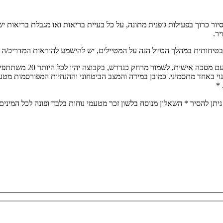
ת להליכה. הסיור כרוך בפעילות גופנית מתונה, על כל בעיית בריאות ואו מגבלת
יר.
בטיחותית במהלך הטיול הנה על המטיילים, יש להישמע להוראות המדריכ/ה בכ
הטיול יתנהל על פי הנחיו
נוי באחד מתסמיני. כמובן במידה והמצב הביטחוני וההנחיות המפורסמות מטע
 *
יתן להסיר * השאלון מנוסח בלשון זכר מטעמי נוחות בלבד ופונה לכל המינים,