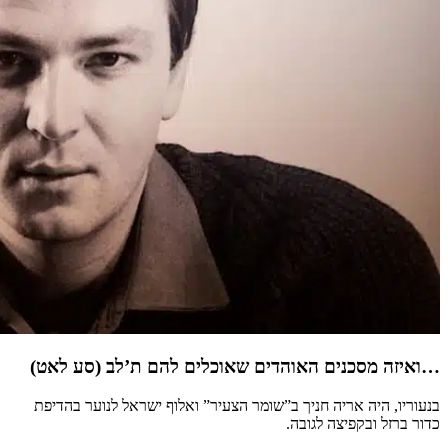
…ואיזה מסכנים האוהדים שאוכלים להם ת’לב (סע לאט)
בנעוריו, היה אריה חניך ב”שומר הצעיר” ואלוף ישראל לנוער בהדיפת
כדור ברזל ובקפיצה לגובה.