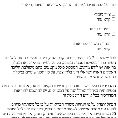
לחץ על הכפתורים לפתיחת התוכן ואשר לאחר סיום קריאתו:
ציוד מומלץ:
קרא עוד
בטיחות וביטחון:
קרא עוד
הנחיות משרד הבריאות:
קרא עוד
לכל משתתף: 2 ליטר מים, כובע, קרם הגנה, ביגוד ונעליים נוחות להליכה.
הסיור כרוך בפעילות גופנית מתונה, על כל בעיית בריאות ואו מגבלת
בריאות יש לידע מראש. המסלול כולל מקטעים בהם משולבת הליכה.
האקלים הארץ ישראלי הינו בלתי צפוי, על כן יתכנו שינויים במסלול
בהתאם לתנאי מזג האוויר.
המדריכים בעלי רישיון מורה דרך וביטוח מקצועי תואם, אחריות ביטחונית
ובטיחותית במהלך הטיול הנה על המטיילים, יש להישמע להוראות
המדריכ/ה בכל אירוע חריג מסוג זה.
הטיול יתנהל על פי הנחיות משרד הבריאות על כן כל משתתף מחויב
להגיע עם מסכה אישית, לשמור מרחק כנדרש, בקבוצה יהיו לכל היותר
20 משתתפים. אני מצהיר בזאת שאינני חולה קורונה, ואני מתחייב להודיע