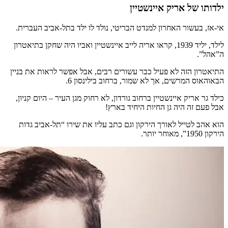
ילדותו של אריק איינשטיין
אי-אז, בעשור האחרון למנדט הבריטי, נולד לו ילד בתל-אביב העברית.
לילד, יליד 1939, קראו אריה לייב איינשטיין ואביו היה שחקן בתיאטרון
ה”אהל”.
התיאטרון הזה לא פעיל כבר עשורים רבים, אבל אפשר לראות את בניין
הבאוהאוס המרשים, אך לא שמור, ברחוב בילינסון 6.
כילד גר אריק איינשטיין ברחוב גורדון, לא רחוק מגן העיר – היום קניון,
אבל פעם זה היה גן החיות היחיד בארץ!
הוא אהב לטייל לאורך הירקון וגם כתב עליו את שירו “תל-אביב גדות
הירקון 1950”, מאוחר יותר.