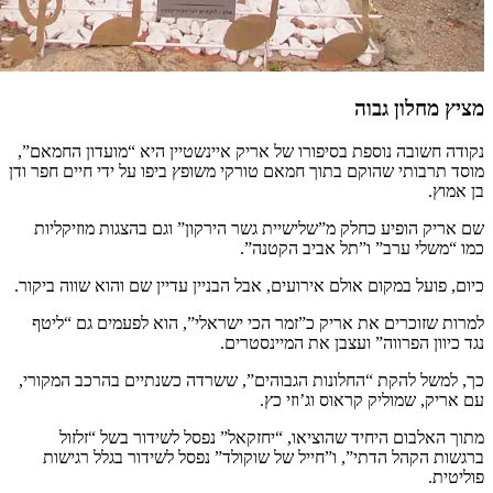
מציץ מחלון גבוה
נקודה חשובה נוספת בסיפורו של אריק איינשטיין היא “מועדון החמאם”,
מוסד תרבותי שהוקם בתוך חמאם טורקי משופץ ביפו על ידי חיים חפר ודן
בן אמוץ.
שם אריק הופיע כחלק מ”שלישיית גשר הירקון” וגם בהצגות מוזיקליות
כמו “משלי ערב” ו”תל אביב הקטנה”.
כיום, פועל במקום אולם אירועים, אבל הבניין עדיין שם והוא שווה ביקור.
למרות שזוכרים את אריק כ”זמר הכי ישראלי”, הוא לפעמים גם “ליטף
נגד כיוון הפרווה” ועצבן את המיינסטרים.
כך, למשל להקת “החלונות הגבוהים”, ששרדה כשנתיים בהרכב המקורי,
עם אריק, שמוליק קראוס וג’וזי כץ.
מתוך האלבום היחיד שהוציאו, “יחזקאל” נפסל לשידור בשל “זלזול
ברגשות הקהל הדתי”, ו”חייל של שוקולד” נפסל לשידור בגלל רגישות
פוליטית.