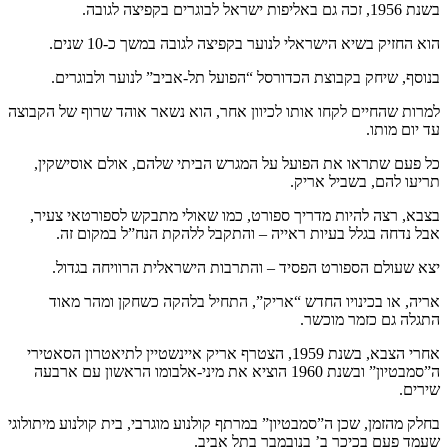
בשנת 1956, זכה גם באליפות ישראל לבוגרים בקפיצה לגובה.
הוא החזיק בשיא הישראלי לנוער בקפיצה לגובה במשך כ-10 שנים.
בנוסף, שיחק בקבוצת הכדורסל “הפועל תל-אביב” לנוער ולבוגרים.
למרות שהחיים לקחו אותו לכיוון אחר, הוא נשאר אוהד שרוף של הקבוצה
עד יום מותו.
כל פעם שתראו את הפועל על המגרש הביתי שלהם, אולם אוסישקין,
תריעו להם, בשביל אריק.
בצבא, רצה להיות מדריך ספורט, כמו שאולי מתבקש לספורטאי צעיר,
אבל נדחה בגלל בעיות ראייה – והתקבל ללהקת הנח”ל במקום זה.
יצא שעולם הספורט הפסיד – והתרבות הישראלית הרוויחה בגדול.
אריה, או בכינויו החדש “אריק”, התחיל בלהקה כשחקן ומהר מאוד
התגלה גם כזמר מוכשר.
אחרי הצבא, בשנת 1959, הצטרף אריק איינשטיין לתיאטרון הסאטירי
ה”סמבטיון” ובשנת 1960 הוציא את מיני-אלבומו הראשון עם ארבעה
שירים.
בחלק מהזמן, שכן ה”סמבטיון” במרתף קולנוע מוגרבי, בית קולנוע מיתולוגי
שעמד פעם בכיכר ב’ בנובמבר בתל אביב.