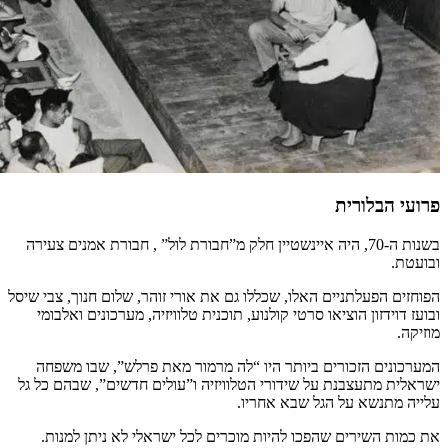
פרועי הבלורית
בשנות ה-70, היה איינשטיין חלק מ”חבורת לול” , חבורת אמנים צעירה
ובועטת.
הפוחזים הפעלתניים האלו, שכללו גם את אורי זוהר, שלום חנוך, צבי שיסל
ובועז דוידזון הוציאו סרטי קולנוע, תוכנית טלוויזיה, מערכונים ואלבומי
מוזיקה.
המערכונים הזכורים ביותר היו “לה מרמור מאת פרלש”, שבו משפחה
ישראלית מתעצבנת על שידורי הטלוויזיה ו”עולים חדשים”, שבהם כל גל
עלייה מתנשא על הגל שבא אחריו.
את כמות השירים שהפכו להיות מוכרים לכל ישראלי לא ניתן למנות.