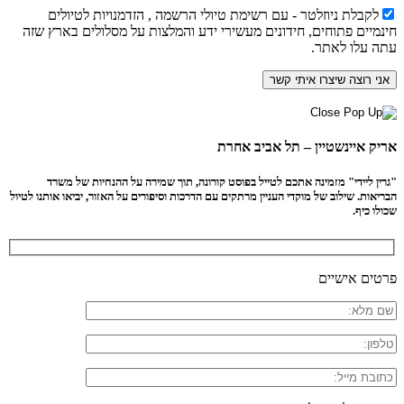
לקבלת ניוזלטר - עם רשימת טיולי הרשמה , הזדמנויות לטיולים
חינמיים פתוחים, חידונים מעשירי ידע והמלצות על מסלולים בארץ שזה
עתה עלו לאתר.
אריק איינשטיין – תל אביב אחרת
"גרין ליידי" מזמינה אתכם לטייל בפוסט קורונה, תוך שמירה על ההנחיות של משרד
הבריאות. שילוב של מוקדי העניין מרתקים עם הדרכות וסיפורים על האזור, יביאו אותנו לטיול
שכולו כיף.
פרטים אישיים