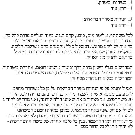
בטיחות וביטחון:
קרא עוד
הנחיות משרד הבריאות:
קרא עוד
לכל משתתף: 2 ליטר מים, כובע, קרם הגנה, ביגוד ונעליים נוחות להליכה.
הסיור כרוך בפעילות גופנית מתונה, על כל בעיית בריאות ואו מגבלת
בריאות יש לידע מראש. המסלול כולל מקטעים בהם משולבת הליכה.
האקלים הארץ ישראלי הינו בלתי צפוי, על כן יתכנו שינויים במסלול
בהתאם לתנאי מזג האוויר.
המדריכים בעלי רישיון מורה דרך וביטוח מקצועי תואם, אחריות ביטחונית
ובטיחותית במהלך הטיול הנה על המטיילים, יש להישמע להוראות
המדריכ/ה בכל אירוע חריג מסוג זה.
הטיול יתנהל על פי הנחיות משרד הבריאות על כן כל משתתף מחויב
להגיע עם מסכה אישית, לשמור מרחק כנדרש, בקבוצה יהיו לכל היותר
20 משתתפים. אני מצהיר בזאת שאינני חולה קורונה, ואני מתחייב להודיע
עד הטיול עצמו אם יש שינוי במצבי הבריאותי. אני מתחייב לא להגיע
לטיול אם חל שינוי באחד מתסמיני. כמובן במידה והמצב הביטחוני
וההנחיות המפורסמות מטעם משרד הבריאות / ביטחון לא יאפשרו קיום
סיור, יוחזרו דמי ההרשמה. בגין כל סיבה אחרת של ביטול ההשתתפות -
לא יהיה ניתן לקבל החזר כספי. *