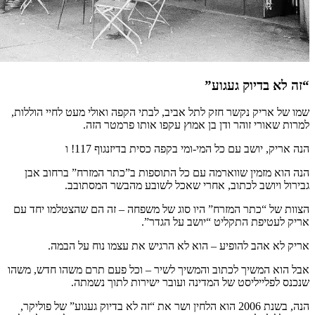
“זה לא בדיוק געגוע”
שמו של אריק נקשר חזק לתל אביב, לבתי הקפה ואולי מעט לחיי הוללות,
למרות שאורי זוהר ודן בן אמוץ עקפו אותו פרמטר הזה.
הנה אריק, יושב עם כל המי-ומי בקפה כסית בדיזנגוף 117! ו
הנה הוא מזמין שווארמה עם כל התוספות ב”כתר המזרח” ברחוב אבן
גבירול ויושב לכתוב, אחרי שאכל לשובע מהבשר המסתובב.
הצוות של “כתר המזרח” היו סוג של משפחה – זה הם שהצטלמו יחד עם
אריק לעטיפת התקליט “יושב על הגדר”.
אריק לא אהב להופיע – הוא לא הרגיש את עצמו נוח על הבמה.
אבל הוא המשיך לכתוב והמשיך לשיר – וכל פעם תרם משהו חדש, משהו
שנכנס לפלייליסט של המדינה ועובר ישירות לתוך נשמתה.
הנה, בשנת 2006 הוא הלחין ושר את “זה לא בדיוק געגוע” של פוליקר,