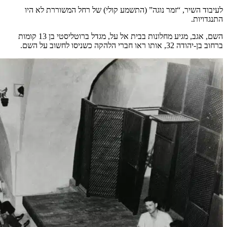
לעיבוד השיר, “זמר נוגה” (התשמע קולי) של רחל המשוררת לא היו
התנגדויות.
השם, אגב, מגיע מחלונות בבית אל על, מגדל ברוטליסטי בן 13 קומות
ברחוב בן-יהודה 32, אותו ראו חברי הלהקה כשניסו לחשוב על השם.