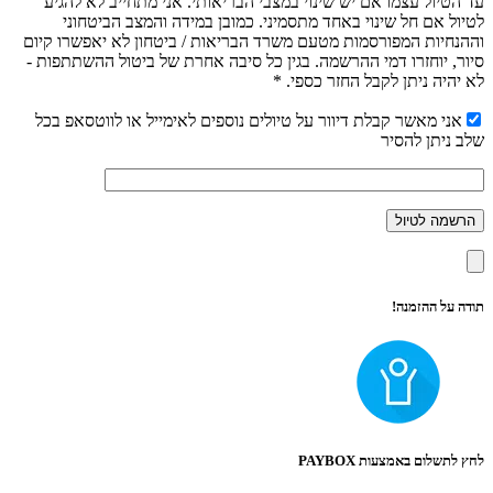
עד הטיול עצמו אם יש שינוי במצבי הבריאותי. אני מתחייב לא להגיע
לטיול אם חל שינוי באחד מתסמיני. כמובן במידה והמצב הביטחוני
וההנחיות המפורסמות מטעם משרד הבריאות / ביטחון לא יאפשרו קיום
סיור, יוחזרו דמי ההרשמה. בגין כל סיבה אחרת של ביטול ההשתתפות -
לא יהיה ניתן לקבל החזר כספי. *
אני מאשר קבלת דיוור על טיולים נוספים לאימייל או לווטסאפ בכל
שלב ניתן להסיר
תודה על ההזמנה!
לחץ לתשלום באמצעות PAYBOX