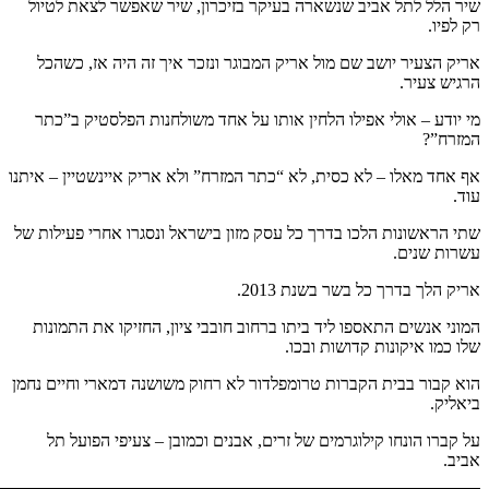
שיר הלל לתל אביב שנשארה בעיקר בזיכרון, שיר שאפשר לצאת לטיול
רק לפיו.
אריק הצעיר יושב שם מול אריק המבוגר ונזכר איך זה היה אז, כשהכל
הרגיש צעיר.
מי יודע – אולי אפילו הלחין אותו על אחד משולחנות הפלסטיק ב”כתר
המזרח”?
אף אחד מאלו – לא כסית, לא “כתר המזרח” ולא אריק איינשטיין – איתנו
עוד.
שתי הראשונות הלכו בדרך כל עסק מזון בישראל ונסגרו אחרי פעילות של
עשרות שנים.
אריק הלך בדרך כל בשר בשנת 2013.
המוני אנשים התאספו ליד ביתו ברחוב חובבי ציון, החזיקו את התמונות
שלו כמו איקונות קדושות ובכו.
הוא קבור בבית הקברות טרומפלדור לא רחוק משושנה דמארי וחיים נחמן
ביאליק.
על קברו הונחו קילוגרמים של זרים, אבנים וכמובן – צעיפי הפועל תל
אביב.