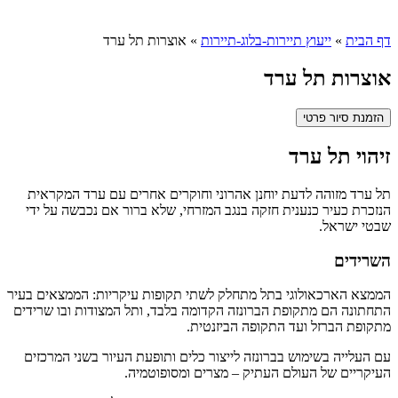
דף הבית
»
ייעוץ תיירות-בלוג-תיירות
»
אוצרות תל ערד
אוצרות תל ערד
הזמנת סיור פרטי
זיהוי תל ערד
תל ערד מזוהה לדעת יוחנן אהרוני וחוקרים אחרים עם ערד המקראית
הנזכרת כעיר כנענית חזקה בנגב המזרחי, שלא ברור אם נכבשה על ידי
שבטי ישראל.
השרידים
הממצא הארכאולוגי בתל מתחלק לשתי תקופות עיקריות: הממצאים בעיר
התחתונה הם מתקופת הברונזה הקדומה בלבד, ותל המצודות ובו שרידים
מתקופת הברזל ועד התקופה הביזנטית.
עם העלייה בשימוש בברונזה לייצור כלים ותופעת העיור בשני המרכזים
העיקריים של העולם העתיק – מצרים ומסופוטמיה.