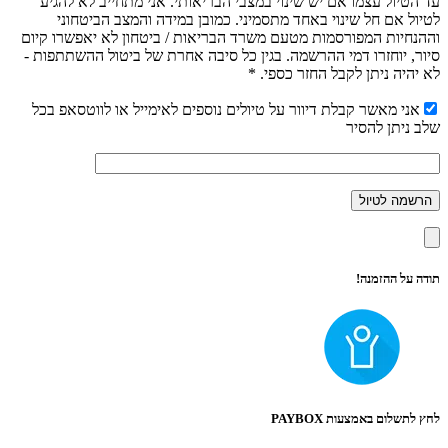
עד הטיול עצמו אם יש שינוי במצבי הבריאותי. אני מתחייב לא להגיע
לטיול אם חל שינוי באחד מתסמיני. כמובן במידה והמצב הביטחוני
וההנחיות המפורסמות מטעם משרד הבריאות / ביטחון לא יאפשרו קיום
סיור, יוחזרו דמי ההרשמה. בגין כל סיבה אחרת של ביטול ההשתתפות -
לא יהיה ניתן לקבל החזר כספי. *
אני מאשר קבלת דיוור על טיולים נוספים לאימייל או לווטסאפ בכל
שלב ניתן להסיר
תודה על ההזמנה!
לחץ לתשלום באמצעות PAYBOX