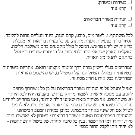
בטיחות וביטחון:
קרא עוד
הנחיות משרד הבריאות:
קרא עוד
לכל משתתף: 2 ליטר מים, כובע, קרם הגנה, ביגוד ונעליים נוחות להליכה.
הסיור כרוך בפעילות גופנית מתונה, על כל בעיית בריאות ואו מגבלת
בריאות יש לידע מראש. המסלול כולל מקטעים בהם משולבת הליכה.
האקלים הארץ ישראלי הינו בלתי צפוי, על כן יתכנו שינויים במסלול
בהתאם לתנאי מזג האוויר.
המדריכים בעלי רישיון מורה דרך וביטוח מקצועי תואם, אחריות ביטחונית
ובטיחותית במהלך הטיול הנה על המטיילים, יש להישמע להוראות
המדריכ/ה בכל אירוע חריג מסוג זה.
הטיול יתנהל על פי הנחיות משרד הבריאות על כן כל משתתף מחויב
להגיע עם מסכה אישית, לשמור מרחק כנדרש, בקבוצה יהיו לכל היותר
20 משתתפים. אני מצהיר בזאת שאינני חולה קורונה, ואני מתחייב להודיע
עד הטיול עצמו אם יש שינוי במצבי הבריאותי. אני מתחייב לא להגיע
לטיול אם חל שינוי באחד מתסמיני. כמובן במידה והמצב הביטחוני
וההנחיות המפורסמות מטעם משרד הבריאות / ביטחון לא יאפשרו קיום
סיור, יוחזרו דמי ההרשמה. בגין כל סיבה אחרת של ביטול ההשתתפות -
לא יהיה ניתן לקבל החזר כספי. *