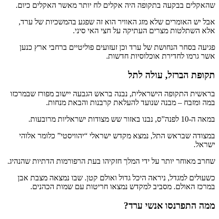
שהאקלים בבקעה בתקופה היה אקלים לח יותר מאשר האקלים כיום.
אבל יש האומרים שלא מזג האוויר הוא זה שפגע בהמשכיות של ערד,
אלא השתלטות מצרים העתיקה על חצי האי סיני.
פגיעה בסחר הנחושת של ערד וכן זעזועים פוליטיים ברחבי ארץ כנען
אשר גרמו לחדירת אוכלוסיות חדשות.
תקופת הברזל, עולה לתל
בראשית התקופה הישראלית, נבנה בראש הגבעה יישוב מפורז שבמרכזו
במה ומזבח – מבנה שנועד להעלאת קרבנות והבאת מנחות.
במאה ה-10 לפנה”ס, נבנו באזור שש מצודות ישראליות מרובעות.
במצודה שבראש התל, נמצא מקדש ישראלי “יהוויסטי” כלומר אלוהי
ישראל.
שחרב מאוחר יותר על ידי המלך חזקיהו בעת הרפורמות הדתיות שהנהיג.
כשעולים למגדל, ניראה היכל גדול ואולם קטן. שבו נמצאה מצבת אבן
במרכז האולם. מסביב למקדש נמצאו חריטות עם שמות הכהנים.
ממה התפרנסו אנשי ערד?