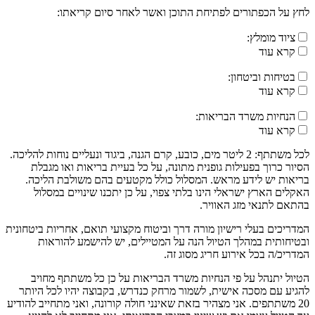
לחץ על הכפתורים לפתיחת התוכן ואשר לאחר סיום קריאתו:
ציוד מומלץ:
קרא עוד
בטיחות וביטחון:
קרא עוד
הנחיות משרד הבריאות:
קרא עוד
לכל משתתף: 2 ליטר מים, כובע, קרם הגנה, ביגוד ונעליים נוחות להליכה.
הסיור כרוך בפעילות גופנית מתונה, על כל בעיית בריאות ואו מגבלת
בריאות יש לידע מראש. המסלול כולל מקטעים בהם משולבת הליכה.
האקלים הארץ ישראלי הינו בלתי צפוי, על כן יתכנו שינויים במסלול
בהתאם לתנאי מזג האוויר.
המדריכים בעלי רישיון מורה דרך וביטוח מקצועי תואם, אחריות ביטחונית
ובטיחותית במהלך הטיול הנה על המטיילים, יש להישמע להוראות
המדריכ/ה בכל אירוע חריג מסוג זה.
הטיול יתנהל על פי הנחיות משרד הבריאות על כן כל משתתף מחויב
להגיע עם מסכה אישית, לשמור מרחק כנדרש, בקבוצה יהיו לכל היותר
20 משתתפים. אני מצהיר בזאת שאינני חולה קורונה, ואני מתחייב להודיע