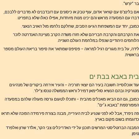
בר "יוֹרְש".
אם בלינצ'ס עם קוויאר אדום, עוף טבק או כיסונים עם דובדבנים לא מדברים ללבכם,
דברו עם המסעדה מראש והם יכינו מנות מיוחדות, אפילו כאלו שלא בתפריט.
כמובן, יחד עם המשפחות הגיעו הסבים, שחלקם נלחמו מול האויב הנאצי.
את הקרבתם והקרבת חבריהם שלא חזרו משדה הקרב מציינת האנדרטה לזכר
הלוחמים היהודיים שנפלו במלחמת העולם השנייה.
לידה, על בית מגורים רגיל למראה – פסיפס שמתאר את סיפור בריאת העולם מספר
בראשית.
בית באבא בבת ים
עוד אוכלוסייה חשובה בעיר הם יוצאי תורכיה – והעיר אירחה ביקורים של מנהיגים
מטורקיה ובהם הנשיא סוליימאן דמירל וראש הממשלה טנסו צ'ילר.
כמובן, גם הם הביאו מאכלים מהבית – ותוכלו לטעום גרסה מעולה שלהם במסעדה
המפורסמת "באבא ג׳ים".
פה ניפרד, אבל לא לפני שנגיע לבית העירייה, מבנה בצורת פירמידה הפוכה שלא תראו
כדוגמתו בשום מקום בארץ.
המבנה הברוטליסטי המרשים תוכנן על ידי האדריכלים צבי הקר, אלדר שרון ואלפרד
נוימן.