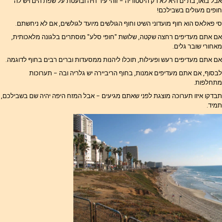
אבל בואו, בת ים היא לא רק היסטוריה – זוהי עיר חיה ובועטת על שפת הים ויש לה
חופים מעולים בשבילכם!
סי פאלאס הוא חוף מועדוני השיט וחוף הגולשים מיועד לגולשים, אם לא ניחשתם.
אם אתם מעדיפים רחצה שקטה, שלושת "חופי סלע" מוסתרים בלגונה מלאכותית,
מאחורי שובר גלים.
אם אתם מעדיפים רעש ופעילות, תוכלו ליהנות ממסעדות וברים רבים בחוף לדוגמה.
לבסוף, אם אתם מעדיפים אמנות, בחוף הריביירה יש גלריה ובה – תערוכות
מתחלפות.
תבדקו איזו תערוכה מוצגת לפני שאתם מגיעים – אבל המזח היפה יהיה שם בשבילכם,
תמיד.