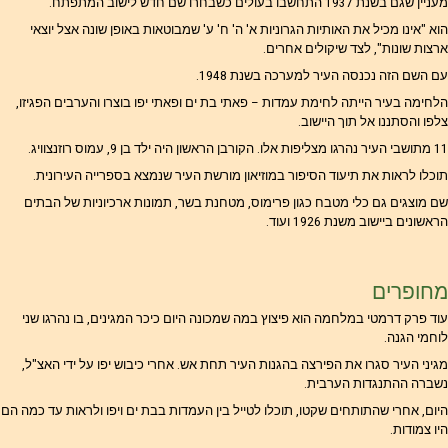
מעניין שגם בשנת 1937 התחשבו בעולים כשבחרו שם חדש לישוב המתפתח.
הוא "אינו מכיל את האותיות הגרוניות א' ה' ח' ע' שמבוטאות באופן שונה אצל יוצאי
ארצות שונות", לצד שיקולים אחרים.
עם השם הזה נכנסה העיר למערכה בשנת 1948.
הלחימה בעיר הייתה לחימת עמדות – פאתי בת ים ופאתי יפו בוצרו והערבים הפגיזו,
צלפו והסתננו אל תוך היישוב.
11 מתושבי העיר נהרגו מצליפות אלו. הקורבן הראשון היה ילד בן 9, עמוס רוזנצוויג.
תוכלו לראות את תיעוד הסיפור במוזיאון מורשת העיר שנמצא בספרייה העירונית.
שם מוצגים גם כלי מטבח כגון פרימוס, מטחנת בשר, תמונות ארכיוניות של הבתים
הראשונים ביישוב משנת 1926 ועוד.
מחופרים
עוד פרק דרמטי במלחמה הוא פיצוץ במה שמכונה היום כיכר המגינים, בו נהרגו שני
לוחמי הגנה.
מגיני העיר סגרו את הפירצה בהגנות העיר תחת אש. אחרי כיבוש יפו על ידי האצ"ל,
נשברה ההתנגדות הערבית.
היום, אחרי שהתותחים שקטו, תוכלו לטייל בין העמדות בבת ים ויפו ולראות עד כמה הם
היו צמודות.