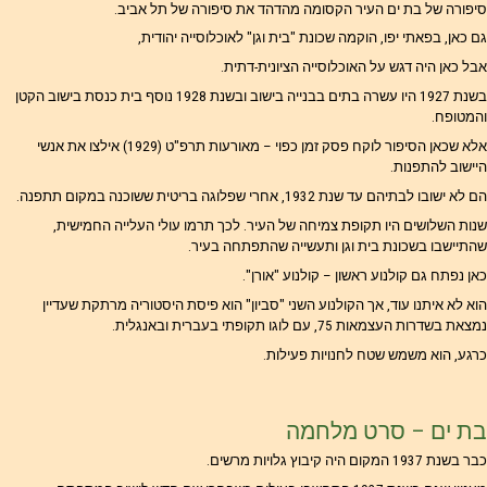
סיפורה של בת ים העיר הקסומה מהדהד את סיפורה של תל אביב.
גם כאן, בפאתי יפו, הוקמה שכונת "בית וגן" לאוכלוסייה יהודית,
אבל כאן היה דגש על האוכלוסייה הציונית-דתית.
בשנת 1927 היו עשרה בתים בבנייה בישוב ובשנת 1928 נוסף בית כנסת בישוב הקטן
והמטופח.
אלא שכאן הסיפור לוקח פסק זמן כפוי – מאורעות תרפ"ט (1929) אילצו את אנשי
היישוב להתפנות.
הם לא ישובו לבתיהם עד שנת 1932, אחרי שפלוגה בריטית ששוכנה במקום תתפנה.
שנות השלושים היו תקופת צמיחה של העיר. לכך תרמו עולי העלייה החמישית,
שהתיישבו בשכונת בית וגן ותעשייה שהתפתחה בעיר.
כאן נפתח גם קולנוע ראשון – קולנוע "אורן".
הוא לא איתנו עוד, אך הקולנוע השני "סביון" הוא פיסת היסטוריה מרתקת שעדיין
נמצאת בשדרות העצמאות 75, עם לוגו תקופתי בעברית ובאנגלית.
כרגע, הוא משמש שטח לחנויות פעילות.
בת ים – סרט מלחמה
כבר בשנת 1937 המקום היה קיבוץ גלויות מרשים.