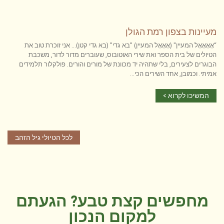
מעיינות בצפון רמת הגולן
“אֶאֶאֶאֶל המעיין" (אֶאֶאֶל המעיין) "בא גדי" (בא גדי קטן)... אני זוכרת טוב את
הטיולים של בית הספר ואת שירי האוטובוס, שעוברים מדור לדור, משכבת
הבוגרים לצעירים, בלי שתהיה יד מכוונת של מורים והורים. פולקלור תלמידים
אמיתי. וכמובן, אחד השירים הכי...
המשיכו לקרוא >
לכל הטיולי גיל הזהב
מחפשים קצת טבע? הגעתם
למקום הנכון