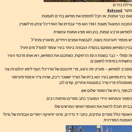
טיילת בת ים
מקור:
Bukvoed
ואם כבר אמנות, אז חבל לפספס את מוזיאון בת ים לאמנות.
המבנה המעוגל משנת 1961 הוא פרי עבודתו של האדריכל יצחק פרלשטיין.
למוזיאון ארבע קומות, בהן הוא מציג אמנות עכשווית.
יש מספר תערוכות בשנה, לקבוצות אמנים ויחידים, מהארץ ומחו"ל.
בניין המוזיאון ממוקם בנקודה הגבוהה ביותר בעיר וצמוד למגדל מים פעיל.
זה סמלי – כבר בשנות ה-50 הרחוקות, כשתכננו את המוזיאון, ראו אותו פרנסי העיר
כתשתית בסיסית לתושבים.
מסביב למוזיאון – פארק יפה ורגוע, פרי תיכנונם של אדריכלי הנוף ליפא יהלום ודן צור.
עוד בית-מוזיאון בעיר הוא ביתו של הצייר יששכר ריבק, שהיה צייר אימפרסיוניסטי
מאסכולת פריז וצייר בסגנונות אחרים, קודם לכן.
לבסוף, ביתו של הסופר שלום אש.
הסופר והמחזאי היידי המוערך כתב ספרים ומחזות רבים.
בביתו תוכלו לראות את האוסף האישי המרשים שלו.
האוסף כולל ספרים עתיקים, כתבי יד נדירים, פרטי יודאיקה ייחודיים ועבודות של גדולי
האמנות המודרנית.