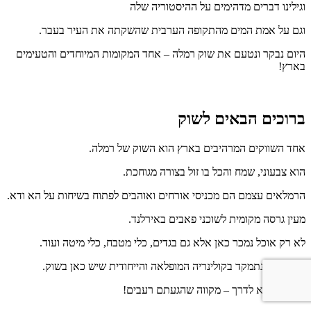
וגילינו דברים מדהימים על ההיסטוריה שלה
וגם על אמת המים מהתקופה הערבית שהשקתה את העיר בעבר.
היום נבקר ונטעם את שוק רמלה – אחד המקומות המיוחדים והטעימים
בארץ!
ברוכים הבאים לשוק
אחד השווקים המרהיבים בארץ הוא השוק של רמלה.
הוא צבעוני, שמח והכל בו זול בצורה מגוחכת.
הרמלאים עצמם הם מכניסי אורחים ואוהבים לפתוח בשיחות על הא ודא.
מעין גרסה מקומית לשוכני פאבים באירלנד.
לא רק אוכל נמכר כאן אלא גם בגדים, כלי מטבח, כלי מיטה ועוד.
אבל היום נתמקד בקולינריה המופלאה והייחודית שיש כאן בשוק.
אז בואו נצא לדרך – מקווה שהגעתם רעבים!