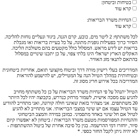
בטיחות וביטחון:
קרא עוד
הנחיות משרד הבריאות:
קרא עוד
לכל משתתף: 2 ליטר מים, כובע, קרם הגנה, ביגוד ונעליים נוחות להליכה.
הסיור כרוך בפעילות גופנית מתונה, על כל בעיית בריאות ואו מגבלת
בריאות יש לידע מראש. המסלול כולל מקטעים בהם משולבת הליכה.
האקלים הארץ ישראלי הינו בלתי צפוי, על כן יתכנו שינויים במסלול
בהתאם לתנאי מזג האוויר.
המדריכים בעלי רישיון מורה דרך וביטוח מקצועי תואם, אחריות ביטחונית
ובטיחותית במהלך הטיול הנה על המטיילים, יש להישמע להוראות
המדריכ/ה בכל אירוע חריג מסוג זה.
הטיול יתנהל על פי הנחיות משרד הבריאות על כן כל משתתף מחויב
להגיע עם מסכה אישית, לשמור מרחק כנדרש, בקבוצה יהיו לכל היותר
20 משתתפים. אני מצהיר בזאת שאינני חולה קורונה, ואני מתחייב להודיע
עד הטיול עצמו אם יש שינוי במצבי הבריאותי. אני מתחייב לא להגיע
לטיול אם חל שינוי באחד מתסמיני. כמובן במידה והמצב הביטחוני
וההנחיות המפורסמות מטעם משרד הבריאות / ביטחון לא יאפשרו קיום
סיור, יוחזרו דמי ההרשמה. בגין כל סיבה אחרת של ביטול ההשתתפות -
לא יהיה ניתן לקבל החזר כספי. *