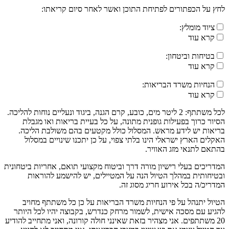
לחץ על הכפתורים לפתיחת התוכן ואשר לאחר סיום קריאתו:
ציוד מומלץ:
קרא עוד
בטיחות וביטחון:
קרא עוד
הנחיות משרד הבריאות:
קרא עוד
לכל משתתף: 2 ליטר מים, כובע, קרם הגנה, ביגוד ונעליים נוחות להליכה.
הסיור כרוך בפעילות גופנית מתונה, על כל בעיית בריאות ואו מגבלת
בריאות יש לידע מראש. המסלול כולל מקטעים בהם משולבת הליכה.
האקלים הארץ ישראלי הינו בלתי צפוי, על כן יתכנו שינויים במסלול
בהתאם לתנאי מזג האוויר.
המדריכים בעלי רישיון מורה דרך וביטוח מקצועי תואם, אחריות ביטחונית
ובטיחותית במהלך הטיול הנה על המטיילים, יש להישמע להוראות
המדריכ/ה בכל אירוע חריג מסוג זה.
הטיול יתנהל על פי הנחיות משרד הבריאות על כן כל משתתף מחויב
להגיע עם מסכה אישית, לשמור מרחק כנדרש, בקבוצה יהיו לכל היותר
20 משתתפים. אני מצהיר בזאת שאינני חולה קורונה, ואני מתחייב להודיע