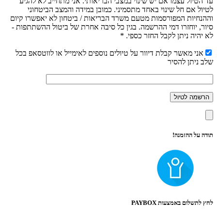
עד הטיול עצמו אם יש שינוי במצבי הבריאותי. אני מתחייב לא להגיע
לטיול אם חל שינוי באחד מתסמיני. כמובן במידה והמצב הביטחוני
וההנחיות המפורסמות מטעם משרד הבריאות / ביטחון לא יאפשרו קיום
סיור, יוחזרו דמי ההרשמה. בגין כל סיבה אחרת של ביטול ההשתתפות -
לא יהיה ניתן לקבל החזר כספי. *
אני מאשר קבלת דיוור על טיולים נוספים לאימייל או לווטסאפ בכל
שלב ניתן להסיר
תודה על ההזמנה!
לחץ לתשלום באמצעות PAYBOX