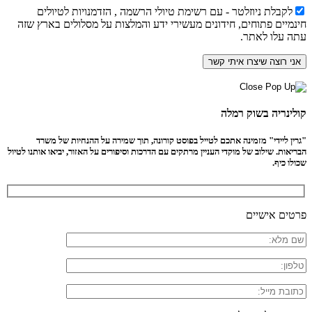
לקבלת ניוזלטר - עם רשימת טיולי הרשמה , הזדמנויות לטיולים
חינמיים פתוחים, חידונים מעשירי ידע והמלצות על מסלולים בארץ שזה
עתה עלו לאתר.
קולינריה בשוק רמלה
"גרין ליידי" מזמינה אתכם לטייל בפוסט קורונה, תוך שמירה על ההנחיות של משרד
הבריאות. שילוב של מוקדי העניין מרתקים עם הדרכות וסיפורים על האזור, יביאו אותנו לטיול
שכולו כיף.
פרטים אישיים