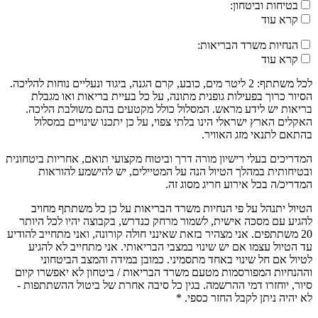
בטיחות וביטחון:
קרא עוד
הנחיות משרד הבריאות:
קרא עוד
לכל משתתף: 2 ליטר מים, כובע, קרם הגנה, ביגוד ונעליים נוחות להליכה.
הסיור כרוך בפעילות גופנית מתונה, על כל בעיית בריאות ואו מגבלת
בריאות יש לידע מראש. המסלול כולל מקטעים בהם משולבת הליכה.
האקלים הארץ ישראלי הינו בלתי צפוי, על כן יתכנו שינויים במסלול
בהתאם לתנאי מזג האוויר.
המדריכים בעלי רישיון מורה דרך וביטוח מקצועי תואם, אחריות ביטחונית
ובטיחותית במהלך הטיול הנה על המטיילים, יש להישמע להוראות
המדריכ/ה בכל אירוע חריג מסוג זה.
הטיול יתנהל על פי הנחיות משרד הבריאות על כן כל משתתף מחויב
להגיע עם מסכה אישית, לשמור מרחק כנדרש, בקבוצה יהיו לכל היותר
20 משתתפים. אני מצהיר בזאת שאינני חולה קורונה, ואני מתחייב להודיע
עד הטיול עצמו אם יש שינוי במצבי הבריאותי. אני מתחייב לא להגיע
לטיול אם חל שינוי באחד מתסמיני. כמובן במידה והמצב הביטחוני
וההנחיות המפורסמות מטעם משרד הבריאות / ביטחון לא יאפשרו קיום
סיור, יוחזרו דמי ההרשמה. בגין כל סיבה אחרת של ביטול ההשתתפות -
לא יהיה ניתן לקבל החזר כספי. *