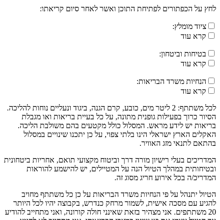
לחץ על הכפתורים לפתיחת התוכן ואשר לאחר סיום קריאתו:
ציוד מומלץ:
קרא עוד
בטיחות וביטחון:
קרא עוד
הנחיות משרד הבריאות:
קרא עוד
לכל משתתף: 2 ליטר מים, כובע, קרם הגנה, ביגוד ונעליים נוחות להליכה.
הסיור כרוך בפעילות גופנית מתונה, על כל בעיית בריאות ואו מגבלת
בריאות יש לידע מראש. המסלול כולל מקטעים בהם משולבת הליכה.
האקלים הארץ ישראלי הינו בלתי צפוי, על כן יתכנו שינויים במסלול
בהתאם לתנאי מזג האוויר.
המדריכים בעלי רישיון מורה דרך וביטוח מקצועי תואם, אחריות ביטחונית
ובטיחותית במהלך הטיול הנה על המטיילים, יש להישמע להוראות
המדריכ/ה בכל אירוע חריג מסוג זה.
הטיול יתנהל על פי הנחיות משרד הבריאות על כן כל משתתף מחויב
להגיע עם מסכה אישית, לשמור מרחק כנדרש, בקבוצה יהיו לכל היותר
20 משתתפים. אני מצהיר בזאת שאינני חולה קורונה, ואני מתחייב להודיע