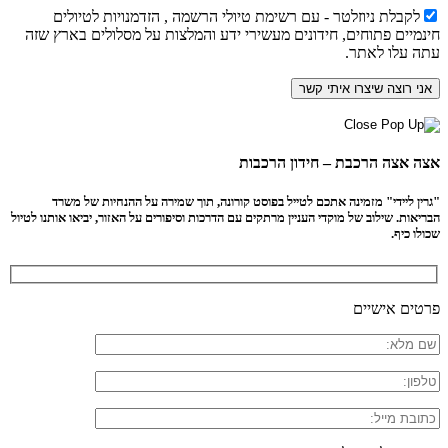
לקבלת ניוזלטר - עם רשימת טיולי הרשמה , הזדמנויות לטיולים
חינמיים פתוחים, חידונים מעשירי ידע והמלצות על מסלולים בארץ שזה
עתה עלו לאתר.
אצה אצה הרכבת – חידון הרכבות
"גרין ליידי" מזמינה אתכם לטייל בפוסט קורונה, תוך שמירה על ההנחיות של משרד
הבריאות. שילוב של מוקדי העניין מרתקים עם הדרכות וסיפורים על האזור, יביאו אותנו לטיול
שכולו כיף.
פרטים אישיים