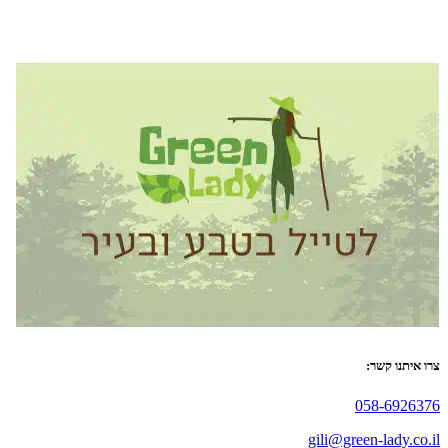
צרו איתנו קשר:
058-6926376
gili@green-lady.co.il