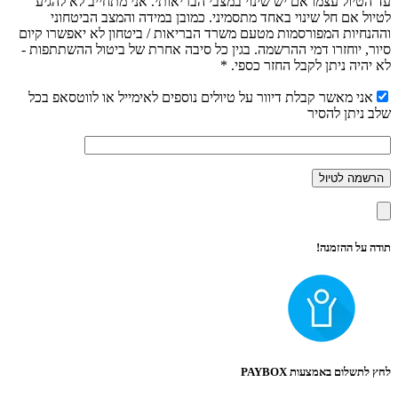
עד הטיול עצמו אם יש שינוי במצבי הבריאותי. אני מתחייב לא להגיע
לטיול אם חל שינוי באחד מתסמיני. כמובן במידה והמצב הביטחוני
וההנחיות המפורסמות מטעם משרד הבריאות / ביטחון לא יאפשרו קיום
סיור, יוחזרו דמי ההרשמה. בגין כל סיבה אחרת של ביטול ההשתתפות -
לא יהיה ניתן לקבל החזר כספי. *
אני מאשר קבלת דיוור על טיולים נוספים לאימייל או לווטסאפ בכל
שלב ניתן להסיר
תודה על ההזמנה!
לחץ לתשלום באמצעות PAYBOX