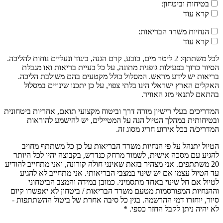
בטיחות וביטחון:
קרא עוד
הנחיות משרד הבריאות:
קרא עוד
לכל משתתף: 2 ליטר מים, כובע, קרם הגנה, ביגוד ונעליים נוחות להליכה.
הסיור כרוך בפעילות גופנית מתונה, על כל בעיית בריאות ואו מגבלת
בריאות יש לידע מראש. המסלול כולל מקטעים בהם משולבת הליכה.
האקלים הארץ ישראלי הינו בלתי צפוי, על כן יתכנו שינויים במסלול
בהתאם לתנאי מזג האוויר.
המדריכים בעלי רישיון מורה דרך וביטוח מקצועי תואם, אחריות ביטחונית
ובטיחותית במהלך הטיול הנה על המטיילים, יש להישמע להוראות
המדריכ/ה בכל אירוע חריג מסוג זה.
הטיול יתנהל על פי הנחיות משרד הבריאות על כן כל משתתף מחויב
להגיע עם מסכה אישית, לשמור מרחק כנדרש, בקבוצה יהיו לכל היותר
20 משתתפים. אני מצהיר בזאת שאינני חולה קורונה, ואני מתחייב להודיע
עד הטיול עצמו אם יש שינוי במצבי הבריאותי. אני מתחייב לא להגיע
לטיול אם חל שינוי באחד מתסמיני. כמובן במידה והמצב הביטחוני
וההנחיות המפורסמות מטעם משרד הבריאות / ביטחון לא יאפשרו קיום
סיור, יוחזרו דמי ההרשמה. בגין כל סיבה אחרת של ביטול ההשתתפות -
לא יהיה ניתן לקבל החזר כספי. *