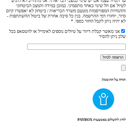
עד הטיול עצמו אם יש שינוי במצבי הבריאותי. אני מתחייב לא להגיע
לטיול אם חל שינוי באחד מתסמיני. כמובן במידה והמצב הביטחוני
וההנחיות המפורסמות מטעם משרד הבריאות / ביטחון לא יאפשרו קיום
סיור, יוחזרו דמי ההרשמה. בגין כל סיבה אחרת של ביטול ההשתתפות -
לא יהיה ניתן לקבל החזר כספי. *
אני מאשר קבלת דיוור על טיולים נוספים לאימייל או לווטסאפ בכל
שלב ניתן להסיר
תודה על ההזמנה!
לחץ לתשלום באמצעות PAYBOX