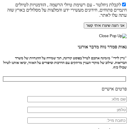
לקבלת ניוזלטר - עם רשימת טיולי הרשמה , הזדמנויות לטיולים
חינמיים פתוחים, חידונים מעשירי ידע והמלצות על מסלולים בארץ שזה
עתה עלו לאתר.
נאות סמדר נווה מדבר אורגני
"גרין ליידי" מזמינה אתכם לטייל בפוסט קורונה, תוך שמירה על ההנחיות של משרד
הבריאות. שילוב של מוקדי העניין מרתקים עם הדרכות וסיפורים על האזור, יביאו אותנו לטיול
שכולו כיף.
פרטים אישיים