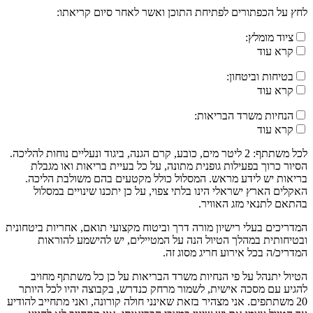
לחץ על הכפתורים לפתיחת התוכן ואשר לאחר סיום קריאתו:
ציוד מומלץ:
קרא עוד
בטיחות וביטחון:
קרא עוד
הנחיות משרד הבריאות:
קרא עוד
לכל משתתף: 2 ליטר מים, כובע, קרם הגנה, ביגוד ונעליים נוחות להליכה.
הסיור כרוך בפעילות גופנית מתונה, על כל בעיית בריאות ואו מגבלת
בריאות יש לידע מראש. המסלול כולל מקטעים בהם משולבת הליכה.
האקלים הארץ ישראלי הינו בלתי צפוי, על כן יתכנו שינויים במסלול
בהתאם לתנאי מזג האוויר.
המדריכים בעלי רישיון מורה דרך וביטוח מקצועי תואם, אחריות ביטחונית
ובטיחותית במהלך הטיול הנה על המטיילים, יש להישמע להוראות
המדריכ/ה בכל אירוע חריג מסוג זה.
הטיול יתנהל על פי הנחיות משרד הבריאות על כן כל משתתף מחויב
להגיע עם מסכה אישית, לשמור מרחק כנדרש, בקבוצה יהיו לכל היותר
20 משתתפים. אני מצהיר בזאת שאינני חולה קורונה, ואני מתחייב להודיע