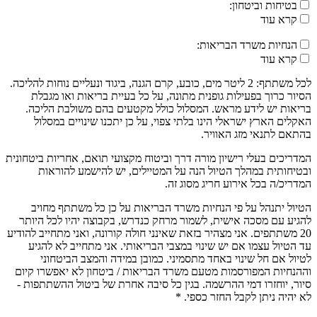
בטיחות וביטחון:
קרא עוד
הנחיות משרד הבריאות:
קרא עוד
לכל משתתף: 2 ליטר מים, כובע, קרם הגנה, ביגוד ונעליים נוחות להליכה.
הסיור כרוך בפעילות גופנית מתונה, על כל בעיית בריאות ואו מגבלת
בריאות יש לידע מראש. המסלול כולל מקטעים בהם משולבת הליכה.
האקלים הארץ ישראלי הינו בלתי צפוי, על כן יתכנו שינויים במסלול
בהתאם לתנאי מזג האוויר.
המדריכים בעלי רישיון מורה דרך וביטוח מקצועי תואם, אחריות ביטחונית
ובטיחותית במהלך הטיול הנה על המטיילים, יש להישמע להוראות
המדריכ/ה בכל אירוע חריג מסוג זה.
הטיול יתנהל על פי הנחיות משרד הבריאות על כן כל משתתף מחויב
להגיע עם מסכה אישית, לשמור מרחק כנדרש, בקבוצה יהיו לכל היותר
20 משתתפים. אני מצהיר בזאת שאינני חולה קורונה, ואני מתחייב להודיע
עד הטיול עצמו אם יש שינוי במצבי הבריאותי. אני מתחייב לא להגיע
לטיול אם חל שינוי באחד מתסמיני. כמובן במידה והמצב הביטחוני
וההנחיות המפורסמות מטעם משרד הבריאות / ביטחון לא יאפשרו קיום
סיור, יוחזרו דמי ההרשמה. בגין כל סיבה אחרת של ביטול ההשתתפות -
לא יהיה ניתן לקבל החזר כספי. *