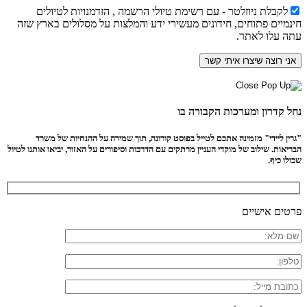
לקבלת ניוזלטר - עם רשימת טיולי הרשמה , הזדמנויות לטיולים
חינמיים פתוחים, חידונים מעשירי ידע והמלצות על מסלולים בארץ שזה
עתה עלו לאתר.
נחל קדרון ומערכות הקבורה בו
"גרין ליידי" מזמינה אתכם לטייל בפוסט קורונה, תוך שמירה על ההנחיות של משרד
הבריאות. שילוב של מוקדי העניין מרתקים עם הדרכות וסיפורים על האזור, יביאו אותנו לטיול
שכולו כיף.
פרטים אישיים