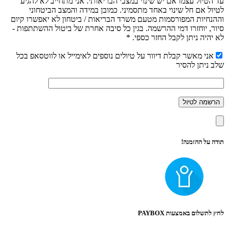
עד הטיול עצמו אם יש שינוי במצבי הבריאותי. אני מתחייב לא להגיע
לטיול אם חל שינוי באחד מתסמיני. כמובן במידה והמצב הביטחוני
וההנחיות המפורסמות מטעם משרד הבריאות / ביטחון לא יאפשרו קיום
סיור, יוחזרו דמי ההרשמה. בגין כל סיבה אחרת של ביטול ההשתתפות -
לא יהיה ניתן לקבל החזר כספי. *
אני מאשר קבלת דיוור על טיולים נוספים לאימייל או לווטסאפ בכל
שלב ניתן להסיר
תודה על ההזמנה!
לחץ לתשלום באמצעות PAYBOX