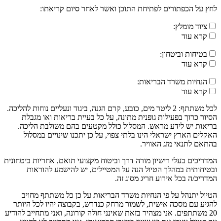
לחץ על הכפתורים לפתיחת התוכן ואשר לאחר סיום קריאתו:
ציוד מומלץ:
קרא עוד
בטיחות וביטחון:
קרא עוד
הנחיות משרד הבריאות:
קרא עוד
לכל משתתף: 2 ליטר מים, כובע, קרם הגנה, ביגוד ונעליים נוחות להליכה.
הסיור כרוך בפעילות גופנית מתונה, על כל בעיית בריאות ואו מגבלת
בריאות יש לידע מראש. המסלול כולל מקטעים בהם משולבת הליכה.
האקלים הארץ ישראלי הינו בלתי צפוי, על כן יתכנו שינויים במסלול
בהתאם לתנאי מזג האוויר.
המדריכים בעלי רישיון מורה דרך וביטוח מקצועי תואם, אחריות ביטחונית
ובטיחותית במהלך הטיול הנה על המטיילים, יש להישמע להוראות
המדריכ/ה בכל אירוע חריג מסוג זה.
הטיול יתנהל על פי הנחיות משרד הבריאות על כן כל משתתף מחויב
להגיע עם מסכה אישית, לשמור מרחק כנדרש, בקבוצה יהיו לכל היותר
20 משתתפים. אני מצהיר בזאת שאינני חולה קורונה, ואני מתחייב להודיע