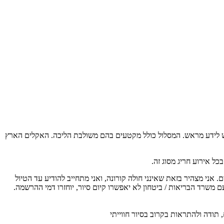
 בריאות יש לידע מראש. המסלול כולל מקטעים בהם משולבת הליכה. האקלים הארץ
ל אירוע חריג מסוג זה.
ת משרד הבריאות על כן כל משתתף מחויב להגיע עם מסכה אישית, לשמור מרחק כנדרש, בקבוצה יהיו לכל היותר 20 משתתפים. אני מצהיר בזאת שאינני חולה קורונה, ואני מתחייב להודיע עד הטיול
ם משרד הבריאות / ביטחון לא יאפשרו קיום סיור, יוחזרו דמי ההרשמה.
 תודה ולהתראות בקרוב בסיור חווייתי