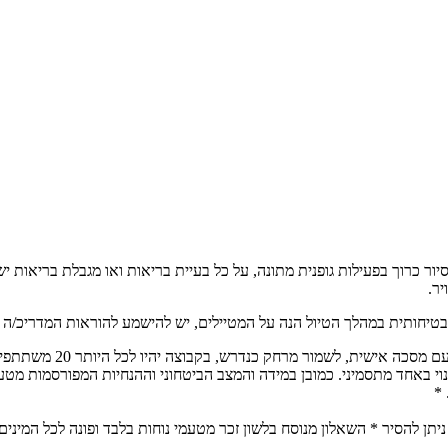
ת להליכה. הסיור כרוך בפעילות גופנית מתונה, על כל בעיית בריאות ואו מגבלת
יר.
בטיחותית במהלך הטיול הנה על המטיילים, יש להישמע להוראות המדריכ/ה בכ
הטיול יתנהל על פי הנחיו
נוי באחד מתסמיני. כמובן במידה והמצב הביטחוני וההנחיות המפורסמות מטע
 *
יתן להסיר * השאלון מנוסח בלשון זכר מטעמי נוחות בלבד ופונה לכל המינים,