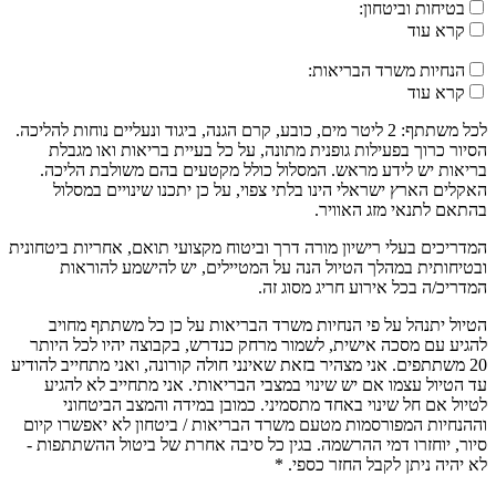
בטיחות וביטחון:
קרא עוד
הנחיות משרד הבריאות:
קרא עוד
לכל משתתף: 2 ליטר מים, כובע, קרם הגנה, ביגוד ונעליים נוחות להליכה.
הסיור כרוך בפעילות גופנית מתונה, על כל בעיית בריאות ואו מגבלת
בריאות יש לידע מראש. המסלול כולל מקטעים בהם משולבת הליכה.
האקלים הארץ ישראלי הינו בלתי צפוי, על כן יתכנו שינויים במסלול
בהתאם לתנאי מזג האוויר.
המדריכים בעלי רישיון מורה דרך וביטוח מקצועי תואם, אחריות ביטחונית
ובטיחותית במהלך הטיול הנה על המטיילים, יש להישמע להוראות
המדריכ/ה בכל אירוע חריג מסוג זה.
הטיול יתנהל על פי הנחיות משרד הבריאות על כן כל משתתף מחויב
להגיע עם מסכה אישית, לשמור מרחק כנדרש, בקבוצה יהיו לכל היותר
20 משתתפים. אני מצהיר בזאת שאינני חולה קורונה, ואני מתחייב להודיע
עד הטיול עצמו אם יש שינוי במצבי הבריאותי. אני מתחייב לא להגיע
לטיול אם חל שינוי באחד מתסמיני. כמובן במידה והמצב הביטחוני
וההנחיות המפורסמות מטעם משרד הבריאות / ביטחון לא יאפשרו קיום
סיור, יוחזרו דמי ההרשמה. בגין כל סיבה אחרת של ביטול ההשתתפות -
לא יהיה ניתן לקבל החזר כספי. *