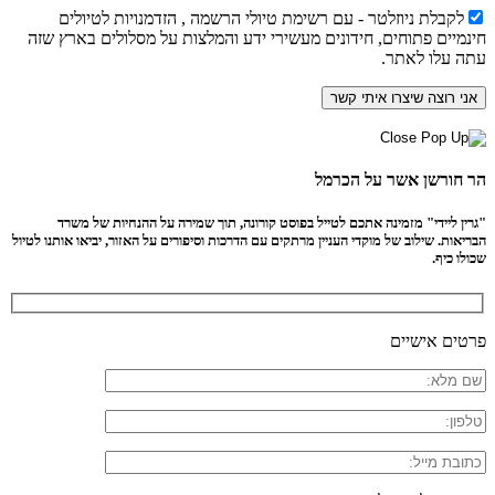
לקבלת ניוזלטר - עם רשימת טיולי הרשמה , הזדמנויות לטיולים
חינמיים פתוחים, חידונים מעשירי ידע והמלצות על מסלולים בארץ שזה
עתה עלו לאתר.
הר חורשן אשר על הכרמל
"גרין ליידי" מזמינה אתכם לטייל בפוסט קורונה, תוך שמירה על ההנחיות של משרד
הבריאות. שילוב של מוקדי העניין מרתקים עם הדרכות וסיפורים על האזור, יביאו אותנו לטיול
שכולו כיף.
פרטים אישיים