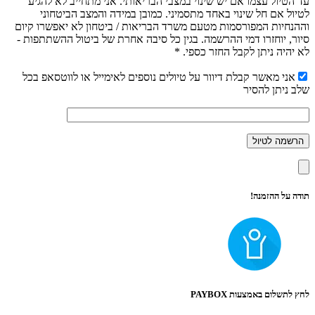
עד הטיול עצמו אם יש שינוי במצבי הבריאותי. אני מתחייב לא להגיע
לטיול אם חל שינוי באחד מתסמיני. כמובן במידה והמצב הביטחוני
וההנחיות המפורסמות מטעם משרד הבריאות / ביטחון לא יאפשרו קיום
סיור, יוחזרו דמי ההרשמה. בגין כל סיבה אחרת של ביטול ההשתתפות -
לא יהיה ניתן לקבל החזר כספי. *
אני מאשר קבלת דיוור על טיולים נוספים לאימייל או לווטסאפ בכל
שלב ניתן להסיר
תודה על ההזמנה!
לחץ לתשלום באמצעות PAYBOX