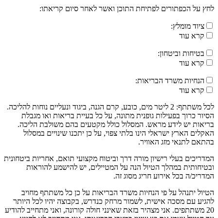
לחץ על הכפתורים לפתיחת התוכן ואשר לאחר סיום קריאתו:
ציוד מומלץ:
קרא עוד
בטיחות וביטחון:
קרא עוד
הנחיות משרד הבריאות:
קרא עוד
לכל משתתף: 2 ליטר מים, כובע, קרם הגנה, ביגוד ונעליים נוחות להליכה.
הסיור כרוך בפעילות גופנית מתונה, על כל בעיית בריאות ואו מגבלת
בריאות יש לידע מראש. המסלול כולל מקטעים בהם משולבת הליכה.
האקלים הארץ ישראלי הינו בלתי צפוי, על כן יתכנו שינויים במסלול
בהתאם לתנאי מזג האוויר.
המדריכים בעלי רישיון מורה דרך וביטוח מקצועי תואם, אחריות ביטחונית
ובטיחותית במהלך הטיול הנה על המטיילים, יש להישמע להוראות
המדריכ/ה בכל אירוע חריג מסוג זה.
הטיול יתנהל על פי הנחיות משרד הבריאות על כן כל משתתף מחויב
להגיע עם מסכה אישית, לשמור מרחק כנדרש, בקבוצה יהיו לכל היותר
20 משתתפים. אני מצהיר בזאת שאינני חולה קורונה, ואני מתחייב להודיע