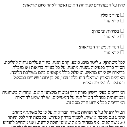
לחץ על הכפתורים לפתיחת התוכן ואשר לאחר סיום קריאתו:
ציוד מומלץ:
קרא עוד
בטיחות וביטחון:
קרא עוד
הנחיות משרד הבריאות:
קרא עוד
לכל משתתף: 2 ליטר מים, כובע, קרם הגנה, ביגוד ונעליים נוחות להליכה.
הסיור כרוך בפעילות גופנית מתונה, על כל בעיית בריאות ואו מגבלת
בריאות יש לידע מראש. המסלול כולל מקטעים בהם משולבת הליכה.
האקלים הארץ ישראלי הינו בלתי צפוי, על כן יתכנו שינויים במסלול
בהתאם לתנאי מזג האוויר.
המדריכים בעלי רישיון מורה דרך וביטוח מקצועי תואם, אחריות ביטחונית
ובטיחותית במהלך הטיול הנה על המטיילים, יש להישמע להוראות
המדריכ/ה בכל אירוע חריג מסוג זה.
הטיול יתנהל על פי הנחיות משרד הבריאות על כן כל משתתף מחויב
להגיע עם מסכה אישית, לשמור מרחק כנדרש, בקבוצה יהיו לכל היותר
20 משתתפים. אני מצהיר בזאת שאינני חולה קורונה, ואני מתחייב להודיע