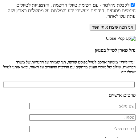
לקבלת ניוזלטר - עם רשימת טיולי הרשמה , הזדמנויות לטיולים
חינמיים פתוחים, חידונים מעשירי ידע והמלצות על מסלולים בארץ שזה
עתה עלו לאתר.
נחל פארן לטייל בפנאן
"גרין ליידי" מזמינה אתכם לטייל בפוסט קורונה, תוך שמירה על ההנחיות של משרד
הבריאות. שילוב של מוקדי העניין מרתקים עם הדרכות וסיפורים על האזור, יביאו אותנו לטיול
שכולו כיף.
פרטים אישיים