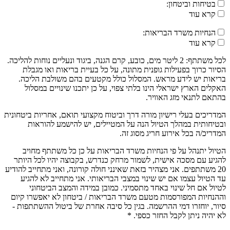
בטיחות וביטחון:
קרא עוד
הנחיות משרד הבריאות:
קרא עוד
לכל משתתף: 2 ליטר מים, כובע, קרם הגנה, ביגוד ונעליים נוחות להליכה.
הסיור כרוך בפעילות גופנית מתונה, על כל בעיית בריאות ואו מגבלת
בריאות יש לידע מראש. המסלול כולל מקטעים בהם משולבת הליכה.
האקלים הארץ ישראלי הינו בלתי צפוי, על כן יתכנו שינויים במסלול
בהתאם לתנאי מזג האוויר.
המדריכים בעלי רישיון מורה דרך וביטוח מקצועי תואם, אחריות ביטחונית
ובטיחותית במהלך הטיול הנה על המטיילים, יש להישמע להוראות
המדריכ/ה בכל אירוע חריג מסוג זה.
הטיול יתנהל על פי הנחיות משרד הבריאות על כן כל משתתף מחויב
להגיע עם מסכה אישית, לשמור מרחק כנדרש, בקבוצה יהיו לכל היותר
20 משתתפים. אני מצהיר בזאת שאינני חולה קורונה, ואני מתחייב להודיע
עד הטיול עצמו אם יש שינוי במצבי הבריאותי. אני מתחייב לא להגיע
לטיול אם חל שינוי באחד מתסמיני. כמובן במידה והמצב הביטחוני
וההנחיות המפורסמות מטעם משרד הבריאות / ביטחון לא יאפשרו קיום
סיור, יוחזרו דמי ההרשמה. בגין כל סיבה אחרת של ביטול ההשתתפות -
לא יהיה ניתן לקבל החזר כספי. *