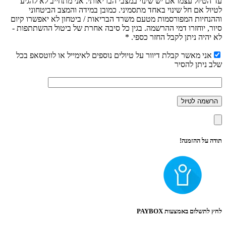
עד הטיול עצמו אם יש שינוי במצבי הבריאותי. אני מתחייב לא להגיע
לטיול אם חל שינוי באחד מתסמיני. כמובן במידה והמצב הביטחוני
וההנחיות המפורסמות מטעם משרד הבריאות / ביטחון לא יאפשרו קיום
סיור, יוחזרו דמי ההרשמה. בגין כל סיבה אחרת של ביטול ההשתתפות -
לא יהיה ניתן לקבל החזר כספי. *
אני מאשר קבלת דיוור על טיולים נוספים לאימייל או לווטסאפ בכל
שלב ניתן להסיר
תודה על ההזמנה!
לחץ לתשלום באמצעות PAYBOX