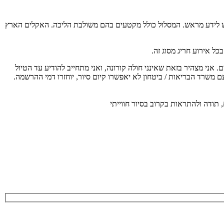
 בריאות יש לידע מראש. המסלול כולל מקטעים בהם משולבת הליכה. האקלים הארץ
ל אירוע חריג מסוג זה.
ת משרד הבריאות על כן כל משתתף מחויב להגיע עם מסכה אישית, לשמור מרחק כנדרש, בקבוצה יהיו לכל היותר 20 משתתפים. אני מצהיר בזאת שאינני חולה קורונה, ואני מתחייב להודיע עד הטיול
ם משרד הבריאות / ביטחון לא יאפשרו קיום סיור, יוחזרו דמי ההרשמה.
 תודה ולהתראות בקרוב בסיור חווייתי