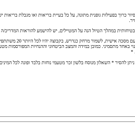
ת להליכה. הסיור כרוך בפעילות גופנית מתונה, על כל בעיית בריאות ואו מגבלת
יר.
בטיחותית במהלך הטיול הנה על המטיילים, יש להישמע להוראות המדריכ/ה בכ
הטיול יתנהל על פי הנחיו
נוי באחד מתסמיני. כמובן במידה והמצב הביטחוני וההנחיות המפורסמות מטע
 *
יתן להסיר * השאלון מנוסח בלשון זכר מטעמי נוחות בלבד ופונה לכל המינים,