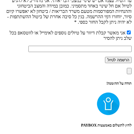
עד הטיול עצמו אם יש שינוי במצבי הבריאותי. אני מתחייב לא להגיע
לטיול אם חל שינוי באחד מתסמיני. כמובן במידה והמצב הביטחוני
וההנחיות המפורסמות מטעם משרד הבריאות / ביטחון לא יאפשרו קיום
סיור, יוחזרו דמי ההרשמה. בגין כל סיבה אחרת של ביטול ההשתתפות -
לא יהיה ניתן לקבל החזר כספי. *
אני מאשר קבלת דיוור על טיולים נוספים לאימייל או לווטסאפ בכל
שלב ניתן להסיר
תודה על ההזמנה!
לחץ לתשלום באמצעות PAYBOX