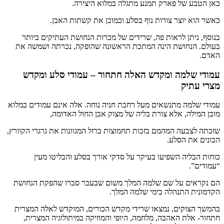
כאן הטבע של פארק תמנע מתגלה במלוא היצירה.
כאשר הוא יוצר צורות נוף בסלע וכמובן את קשתות האבן.
בנוסף, ניתן לראות פה, שרידים של מכרות הנחושת העתיקים ביותר
בעולם. הנחושת הינה המתכת הראשונה שהופקה, נכרתה ושמשה את
האדם.
עמודי שלמה ומקדש האלה חתחור – עמודי סלע ומקדש
מצרי עתיק
עמודי שלמה מתנשאים מעל רחבת חניה נוחה. אלה אינם עמודים במלוא
מובן המילה, אלא צורת בליה של מצוק אבן החול האדומה,
שזכתה לצבעה המהמם בזכות תחמוצות ברזל המגוונות את גרגרי הקוורץ,
הבונים את הסלע.
כוחות הבליה השפיעו בעיקר על סדקי אורך בסלע והבליטו מעין
“עמודים”.
הם נקראים על שם שלמה המלך משום שבעבר סברו שהפקת הנחושת
הקדמונית התנהלה בימי שלמה המלך.
בהמשך הצוקים, נמצאו שרידי מקדש הכורים, המוקדש לאלה המצרית
חתחור- אלת האהבה, מלחמה, היופי והמוזיקה במיתולוגיה המצרית,