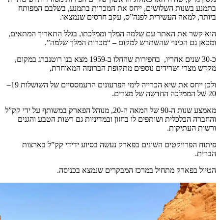
בתמנע בשנות השלושים, ייחס את המכרות בתמנע, בשלבם המפותח
ביותר, למאה העשירית לפנה”ס, עקב חרסים שנמצאו.
הוא קשר את האתר עם שלמה המלך וממלכתו, בגלל התאריך המתאים,
ומכאן גם הכינוי שהשתרש למקום – “מכרות המלך שלמה”.
כ-30 שנים אחריו, בחפירות שהחלו ב-1959 מצא בנו רוטנברג במקום,
מקדש מצרי ושרידים נוספים מתקופת הברונזה המאוחרת,
ולכן ייחס את שיא הכרייה לימי הפרעונים הרעמססיים של השושלות 19–
20 של הממלכה החדשה של מצרים.
מאמצע שנות ה-90 של המאה ה-20, מנוהל הפארק במשותף על ידי קק”ל
והחברה הכלכלית ושותפים לו בחזון ובמדיניות גם רשות הטבע והגנים
ורשות העתיקות.
פיתוח הפרויקטים השונים בפארק נעשה בסיוע ידידי קק”ל בארצות
הברית.
הטיול בפארק מתחיל במרכז המבקרים שנמצא בכניסה.