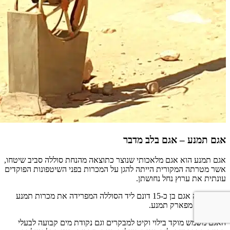
אגם תמנע – אגם בלב מדבר
אגם תמנע הוא אגם מלאכותי שנוצר כתוצאה מהנחת סוללה סביב שיטחו,
אשר מטרתה המקורית הייתה להגן על המכרות בפני השיטפונות הפוקדים
עונתית את ערוץ נחל נחושתן.
קק”ל יצרה אגם בן כ-15 דונם ליד הסוללה המפרידה את מכרות תמנע
המודרניים מפארק תמנע.
האגם משמש מוקד בילוי וקיט למבקרים וגם נקודת מים קבועה לבעלי