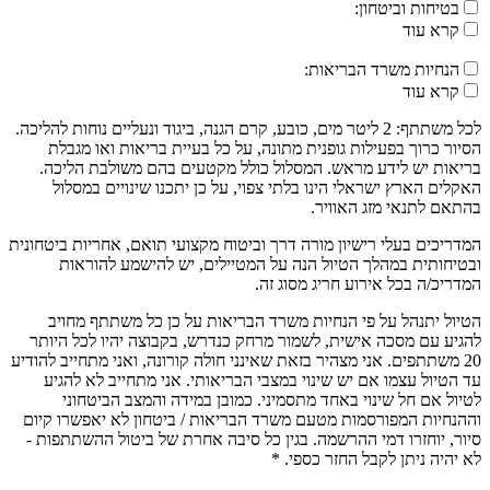
בטיחות וביטחון:
קרא עוד
הנחיות משרד הבריאות:
קרא עוד
לכל משתתף: 2 ליטר מים, כובע, קרם הגנה, ביגוד ונעליים נוחות להליכה.
הסיור כרוך בפעילות גופנית מתונה, על כל בעיית בריאות ואו מגבלת
בריאות יש לידע מראש. המסלול כולל מקטעים בהם משולבת הליכה.
האקלים הארץ ישראלי הינו בלתי צפוי, על כן יתכנו שינויים במסלול
בהתאם לתנאי מזג האוויר.
המדריכים בעלי רישיון מורה דרך וביטוח מקצועי תואם, אחריות ביטחונית
ובטיחותית במהלך הטיול הנה על המטיילים, יש להישמע להוראות
המדריכ/ה בכל אירוע חריג מסוג זה.
הטיול יתנהל על פי הנחיות משרד הבריאות על כן כל משתתף מחויב
להגיע עם מסכה אישית, לשמור מרחק כנדרש, בקבוצה יהיו לכל היותר
20 משתתפים. אני מצהיר בזאת שאינני חולה קורונה, ואני מתחייב להודיע
עד הטיול עצמו אם יש שינוי במצבי הבריאותי. אני מתחייב לא להגיע
לטיול אם חל שינוי באחד מתסמיני. כמובן במידה והמצב הביטחוני
וההנחיות המפורסמות מטעם משרד הבריאות / ביטחון לא יאפשרו קיום
סיור, יוחזרו דמי ההרשמה. בגין כל סיבה אחרת של ביטול ההשתתפות -
לא יהיה ניתן לקבל החזר כספי. *