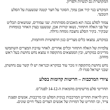
המקושרת גם לנשיות ולפריון.
המקדש בנוי קיר אבן נמוך, הסוגר על חצר קטנה שנשענת על הסלע
הטבעי.
צמוד לסלע נבנה תא מאבנים מסותתות. שני עמודים, שנושאים תבליט
של פני האלה חתחור, נשאו קורות אבן, שנשענו בצדן האחר בגומחות
שבקיר. בקיר הסלע נחצבה גומחה גדולה.
במקדש, נמצאו כלים מצריים כגון חרפושיות וחותמות,
צלמיות של האלה חתחור וכלים אחרים. לאחר עזיבת המצרים השתמשו
מדיינים במקדש, ובין הממצאים מתקופה זו נמצא נחש נחושת בעל ראש
מוזהב.
נחש נחושת מתקופה זו נזכר עוד במקרא וכנראה יש לו קשר עם נחושתן,
שבני ישראל סגדו לו.
ציורי המרכבות – חריטות קדומות בסלע
תחריטי סלע מרשימים מהמאות ה-14-12 לפנה”ס.
ניתן לראות תחריט המרכבות בנקיק הסלע ובו מרכבות, אנשים וסצנת
צייד, ובו תחריט של דמויות של אנשים הצדים בעלי חיים שונים
.