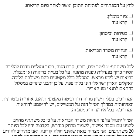
לחץ על הכפתורים לפתיחת התוכן ואשר לאחר סיום קריאתו:
ציוד מומלץ:
קרא עוד
בטיחות וביטחון:
קרא עוד
הנחיות משרד הבריאות:
קרא עוד
לכל משתתף: 2 ליטר מים, כובע, קרם הגנה, ביגוד ונעליים נוחות להליכה.
הסיור כרוך בפעילות גופנית מתונה, על כל בעיית בריאות ואו מגבלת
בריאות יש לידע מראש. המסלול כולל מקטעים בהם משולבת הליכה.
האקלים הארץ ישראלי הינו בלתי צפוי, על כן יתכנו שינויים במסלול
בהתאם לתנאי מזג האוויר.
המדריכים בעלי רישיון מורה דרך וביטוח מקצועי תואם, אחריות ביטחונית
ובטיחותית במהלך הטיול הנה על המטיילים, יש להישמע להוראות
המדריכ/ה בכל אירוע חריג מסוג זה.
הטיול יתנהל על פי הנחיות משרד הבריאות על כן כל משתתף מחויב
להגיע עם מסכה אישית, לשמור מרחק כנדרש, בקבוצה יהיו לכל היותר
20 משתתפים. אני מצהיר בזאת שאינני חולה קורונה, ואני מתחייב להודיע