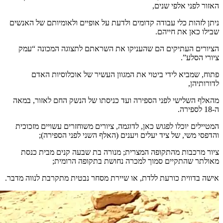
האזור לפני אלפי שנים,
ניתן לזהות כלי עבודה קדומים ולדעת על אופיים ולאומיותם של האנשים
שבילו כאן את חייהם.
הציורים העתיקים הם שהעניקו את השראתם לתצוגה המכונה “עמק
ציורי הסלע”.
פתוח, שמביא לידי ביטוי את המגוון העשיר של אוכלוסיות האדם
לדורותיהן,
מהאלף השלישי לפני הספירה ועד כניסתו של הנשק החם לאזור, במאה
ה-18 לספירה.
המטיילים יוכלו לפגוש כאן, לדוגמה, ציורים משוחזרים עשויים מזכוכית
והדפסי משי, של ציד יעלים ויענים (האלף השני לפני הספירה);
ציור מרכבות מהתקופה המצרית; מנורה בת שבעה קנים מבית כנסת
מאולתר שהתקיים סמוך למכרה נחושת בתקופה הרומית;
אישה בדווית כורעת ללדת, או שיירת מסחר נבטית מתקרבת לנווה מדבר.