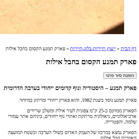
דף הבית
»
ייעוץ תיירות-בלוג-תיירות
»
פארק תמנע הקסום בחבל אילות
פארק תמנע הקסום בחבל אילות
הזמנת סיור פרטי
פארק תמנע – היסטוריה ונוף קדומים ייחודי בערבה הדרומית
פארק תמנע נוסד בשנת 1982, והוא פארק ייחודי ומרתק במיוחד.
הפארק ממוקם כ-25 ק”מ צפונית לעיר אילת ומשלב שרידים
ארכיאולוגיים, גיאולוגיה מרתקת ואתרי נוף ייחודים, ביניהם אתר עמודי
שלמה, והפטרייה.
הפארק נמצא במרכזו של העמק האדום בשולי הערבה ובשטח המועצה
האזורית חבל אילות.