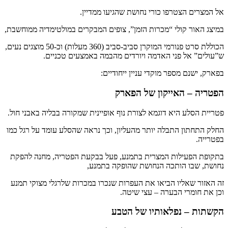
אל המצרים הצטרפו כורי נחושת שהגיעו ממדיין.
במיצג האור קולי “מכרות הזמן”, צופים המבקרים במולטימדיה ממוחשבת,
הכוללת סרט פנורמי המוקרן סביב-סביב (360 מעלות) וכ-50 מוצגים נעים,
ש”עולים” אל פני האדמה ויורדים מהבמה באמצעים טכניים.
בפארק, ישנם מספר מוקדי עניין ייחודיים:
הפטריה – האייקון של הפארק
פטריית הסלע היא דוגמא לצורת נוף אופיינית שמקורה בבליה באבני חול.
החלק התחתון התבלה יותר מהעליון, וכך נראה שהסלע עומד על רגל כמו
בפטרייה.
בתקופת הפעילות המצרית בתמנע, פעל בבקעת הפטריה, מחנה להפקת
נחושת, שבו הותכה הנחושת שהופקה בתמנע,
זה האזור שאליו הביאו את העפרות שנכרו במכרות שלרגלי מצוקי תמנע
וכן את חומרי הבערה – עצי שיטה.
הקשתות – נפלאותיו של הטבע