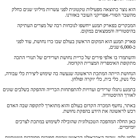
הוא נוצר כתוצאה מפעילות טקטונית לפני עשרות מיליוני שנים כחלק
מהשבר הסורי-אפריקני העובר באזורנו.
המבקרים בפארק תמנע ייחשפו לנוכחות רבה של מצרים העתיקה
בהיסטוריה והממצאים במקום.
פארק תמנע הוא המקום הראשון בעולם שבו כרו נחושת, עוד לפני
כ-6,000 שנים,
והשתמרו בו אלפי פירים של כריית נחושת ושרידים של תנורי התכה
מתקופת האימפריה המצרית הקדומה.
הנחושת הייתה המתכת הראשונה שנעשה בה שימוש ליצירת כלי עבודה,
כלי נשק, כלי בית, כלי יוקרה ופולחן.
בתמנע נתגלו שרידים ועדויות להתפתחות הכרייה וההפקה בשלבים שונים
לאורך ההיסטוריה.
באתר, נחשף המכרה הקדום בעולם והוא מתוארך לתקופה שבה האדם
רכש לראשונה את הידע בהפקת נחושת.
כאן החלה המהפכה הטכנולוגית שהובילה לשימוש במתכת לצרכים
יומיומיים.
נלסון גליק, שהיה הארכאולוג הראשון שקיים חפירות מסודרות ושיטתיות