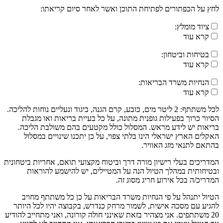
לחץ על הכפתורים לפתיחת התוכן ואשר לאחר סיום קריאתו:
ציוד מומלץ:
קרא עוד
בטיחות וביטחון:
קרא עוד
הנחיות משרד הבריאות:
קרא עוד
לכל משתתף: 2 ליטר מים, כובע, קרם הגנה, ביגוד ונעליים נוחות להליכה.
הסיור כרוך בפעילות גופנית מתונה, על כל בעיית בריאות ואו מגבלת
בריאות יש לידע מראש. המסלול כולל מקטעים בהם משולבת הליכה.
האקלים הארץ ישראלי הינו בלתי צפוי, על כן יתכנו שינויים במסלול
בהתאם לתנאי מזג האוויר.
המדריכים בעלי רישיון מורה דרך וביטוח מקצועי תואם, אחריות ביטחונית
ובטיחותית במהלך הטיול הנה על המטיילים, יש להישמע להוראות
המדריכ/ה בכל אירוע חריג מסוג זה.
הטיול יתנהל על פי הנחיות משרד הבריאות על כן כל משתתף מחויב
להגיע עם מסכה אישית, לשמור מרחק כנדרש, בקבוצה יהיו לכל היותר
20 משתתפים. אני מצהיר בזאת שאינני חולה קורונה, ואני מתחייב להודיע