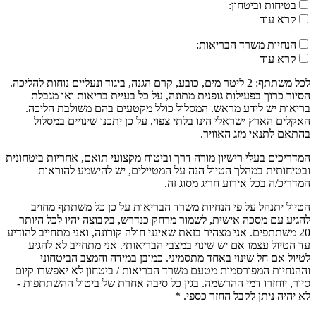
בטיחות וביטחון:
קרא עוד
הנחיות משרד הבריאות:
קרא עוד
לכל משתתף: 2 ליטר מים, כובע, קרם הגנה, ביגוד ונעליים נוחות להליכה.
הסיור כרוך בפעילות גופנית מתונה, על כל בעיית בריאות ואו מגבלת
בריאות יש לידע מראש. המסלול כולל מקטעים בהם משולבת הליכה.
האקלים הארץ ישראלי הינו בלתי צפוי, על כן יתכנו שינויים במסלול
בהתאם לתנאי מזג האוויר.
המדריכים בעלי רישיון מורה דרך וביטוח מקצועי תואם, אחריות ביטחונית
ובטיחותית במהלך הטיול הנה על המטיילים, יש להישמע להוראות
המדריכ/ה בכל אירוע חריג מסוג זה.
הטיול יתנהל על פי הנחיות משרד הבריאות על כן כל משתתף מחויב
להגיע עם מסכה אישית, לשמור מרחק כנדרש, בקבוצה יהיו לכל היותר
20 משתתפים. אני מצהיר בזאת שאינני חולה קורונה, ואני מתחייב להודיע
עד הטיול עצמו אם יש שינוי במצבי הבריאותי. אני מתחייב לא להגיע
לטיול אם חל שינוי באחד מתסמיני. כמובן במידה והמצב הביטחוני
וההנחיות המפורסמות מטעם משרד הבריאות / ביטחון לא יאפשרו קיום
סיור, יוחזרו דמי ההרשמה. בגין כל סיבה אחרת של ביטול ההשתתפות -
לא יהיה ניתן לקבל החזר כספי. *