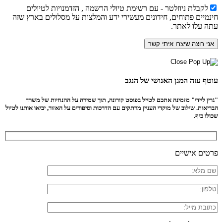
לקבלת ניוזלטר - עם רשימת טיולי הרשמה , הזדמנויות לטיולים
חינמיים פתוחים, חידונים מעשירי ידע והמלצות על מסלולים בארץ שזה
עתה עלו לאתר.
עוטף עזה המגן האנושי של הנגב
"גרין ליידי" מזמינה אתכם לטייל בפוסט קורונה, תוך שמירה על ההנחיות של משרד
הבריאות. שילוב של מוקדי העניין מרתקים עם הדרכות וסיפורים על האזור, יביאו אותנו לטיול
שכולו כיף.
פרטים אישיים