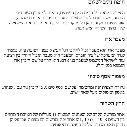
חומת נתיב לשלום
היצירה נמצאת על חומת המגן הפנימית, נראית למתבונן משני צידי
החומה, משתרעת על גבי החומות האפורות ויוצרת אווירת שמחה,
אופטימיות ותקווה. כאן כל מבקר יבחר היכן הוא מדביק את המשאלה
שלו, בתוך היצירה המשותפת.
מעבר ארז
מעבר ארז הוא מעבר גבול להולכי רגל הנמצא בצפון רצועת עזה, בסמוך
לגדר המערכת של ציר הוברס. המעבר הוא מעבר הגבול היחיד בין רצועת
עזה לישראל המשמש למעבר בני אדם. הוא קרוי על שם קיבוץ ארז,
הנמצא בסמוך לו.
מצפור אסף סיבוני
נקודת תצפית יפה ומרשימה, על שם אסף סיבוני, בן קיבוץ ניר עם , שנהרג
באסון המסוקים מעל שאר יישוב.
החץ השחור
אתר מורשת הקרב של הצנחנים המנציח 11 פעולות של חטיבת הצנחנים
בין השנים 1953 – 1957 , זהו אתר יפה ומרשים ובו מצבות אבן עליהן
חקוק תאור מפורט של כל פעולה ותוצאותיה.