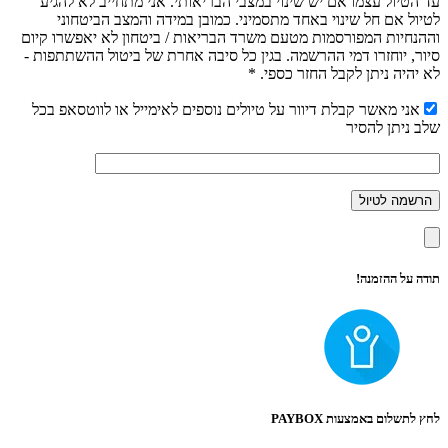
עד הטיול עצמו אם יש שינוי במצבי הבריאותי. אני מתחייב לא להגיע
לטיול אם חל שינוי באחד מתסמיני. כמובן במידה והמצב הביטחוני
וההנחיות המפורסמות מטעם משרד הבריאות / ביטחון לא יאפשרו קיום
סיור, יוחזרו דמי ההרשמה. בגין כל סיבה אחרת של ביטול ההשתתפות -
לא יהיה ניתן לקבל החזר כספי. *
אני מאשר קבלת דיוור על טיולים נוספים לאימייל או לווטסאפ בכל
שלב ניתן להסיר
תודה על ההזמנה!
לחץ לתשלום באמצעות PAYBOX