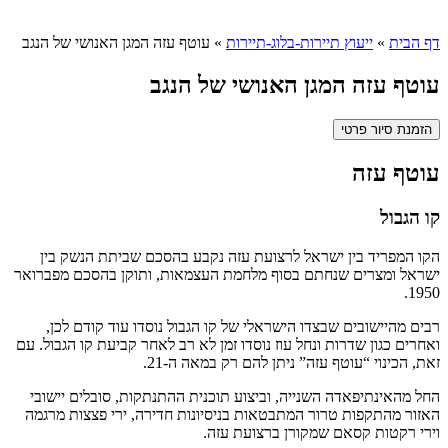
דף הבית
»
ייעוץ תיירות-בלוג-תיירות
»
עוטף עזה המגן האנושי של הנגב
עוטף עזה המגן האנושי של הנגב
הזמנת סיור פרטי
עוטף עזה
קו הגבול
הקו המפריד בין ישראל לרצועת עזה נקבע בהסכם שביתת הנשק בין
ישראל ומצרים שנחתם בסוף מלחמת העצמאות, ותוקן בהסכם מפברואר
1950.
רבים מהיישובים שבצדו הישראלי של קו הגבול נוסדו עוד קודם לכן,
ואחרים כגון שדרות ונחל עוז נוסדו זמן לא רב לאחר קביעת קו הגבול. עם
זאת, הכינוי “עוטף עזה” ניתן להם רק במאה ה-21.
החל מהאינתיפאדה השנייה, וביצוע תוכנית ההתנתקות, סובלים יישובי
האזור מהתקפות טרור המתבטאות בניסיונות חדירה, ירי פצצות מרגמה
וירי רקטות קסאם שמקורן ברצועת עזה.