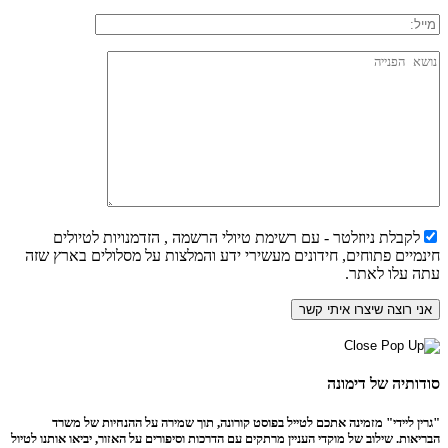
לקבלת ניוזלטר - עם רשימת טיולי הרשמה , הזדמנויות לטיולים
חינמיים פתוחים, חידונים מעשירי ידע והמלצות על מסלולים בארץ שזה
עתה עלו לאתר.
סודותיה של דימונה
"גרין ליידי" מזמינה אתכם לטייל בפוסט קורונה, תוך שמירה על ההנחיות של משרד
הבריאות. שילוב של מוקדי העניין מרתקים עם הדרכות וסיפורים על האזור, יביאו אותנו לטיול