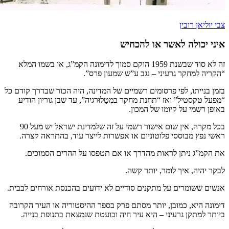
צבי יוליאן רובין
איני יכולה לאשר או להכחיש
זה לא סוד שבשנת 1959 הוקם סמוך לדימונה הקמ”ג, או בשמו המלא
“הקריה למחקר גרעיני – נגב ע”ש שמעון פרס”.
בזמן בנייתו, לפי פרסומים רשמיים של המדינה, היה הכור שבדרך קודם כל
“מפעל טקסטיל” ואז “תחנת מחקר במֶטָלוּרגיה”, עד שבן גוריון הודיע
באופן רשמי על קיומו של המכון.
בכל מקרה, אין שום אישור רשמי על זה שלמדינת ישראל יש מעל 90
ראשי נפץ מבוססי פלוטוניום או אפשרות לייצר עוד, בהתראה קצרה.
את הקמ”ג ניתן לראות מהדרך או אם תטפסו על ההרים הסמוכים.
לבקר יהיה, איך לומר, יותר קשה.
אנשים ששומרים על מתקנים סודיים לא ידועים בהכנסת אורחים לבבית.
דימונה היא, כמובן, יותר מסתם פרק בספר ההיסטוריה או העיר הקרובה
ביותר למתקן גרעיני – היא עיר חיה ובועטת שנמצאת בתנופת בנייה.