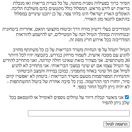
הסיור כרוך בפעילות גופנית מתונה, על כל בעיית בריאות ואו מגבלת
בריאות יש לידע מראש. המסלול כולל מקטעים בהם משולבת הליכה.
האקלים הארץ ישראלי הינו בלתי צפוי, על כן יתכנו שינויים במסלול
בהתאם לתנאי מזג האוויר.
המדריכים בעלי רישיון מורה דרך וביטוח מקצועי תואם, אחריות ביטחונית
ובטיחותית במהלך הטיול הנה על המטיילים, יש להישמע להוראות
המדריכ/ה בכל אירוע חריג מסוג זה.
הטיול יתנהל על פי הנחיות משרד הבריאות על כן כל משתתף מחויב
להגיע עם מסכה אישית, לשמור מרחק כנדרש, בקבוצה יהיו לכל היותר
20 משתתפים. אני מצהיר בזאת שאינני חולה קורונה, ואני מתחייב להודיע
עד הטיול עצמו אם יש שינוי במצבי הבריאותי. אני מתחייב לא להגיע
לטיול אם חל שינוי באחד מתסמיני. כמובן במידה והמצב הביטחוני
וההנחיות המפורסמות מטעם משרד הבריאות / ביטחון לא יאפשרו קיום
סיור, יוחזרו דמי ההרשמה. בגין כל סיבה אחרת של ביטול ההשתתפות -
לא יהיה ניתן לקבל החזר כספי. *
אני מאשר קבלת דיוור על טיולים נוספים לאימייל או לווטסאפ בכל
שלב ניתן להסיר