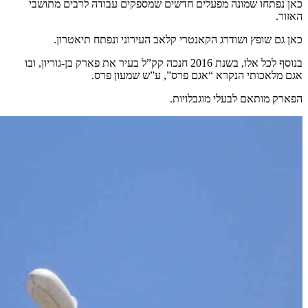
כאן נפתחו שמונה מפעלים חדשים שמספקים עבודה לרבים מתושבי
האזור.
כאן גם שופץ ושודרג הקאנטרי קלאב העירוני ונפתח תיאטרון.
בנוסף לכל אלו, בשנת 2016 חנכה קק”ל בעיר את פארק בן-גוריון, ובו
אגם מלאכותי הנקרא “אגם פרס”, ע”ש שמעון פרס.
הפארק מותאם לבעלי מוגבלויות.