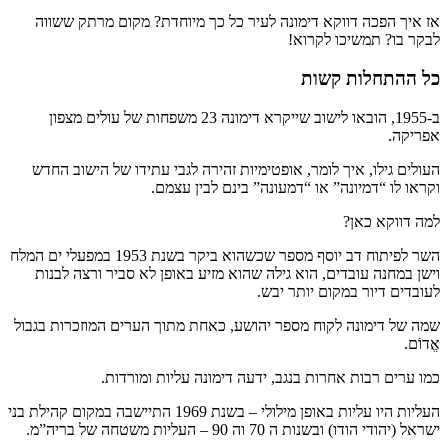
אז איך הפכה דווקא דימונה לעיר כל כך מיוחדת? מקום מרתק ששווה
לבקר בו? תמשיכו לקרוא!
כל ההתחלות קשות
ב-1955, הובאו לישוב שייקרא דימונה 23 משפחות של עולים מצפון
אפריקה.
העולים גילו, איך לומר, אופטימיות זהירה לגבי עתידו של הישוב החדש
וקראו לו “דמיונה” או “דמעונה” בינם לבין עצמם.
למה דווקא כאן?
השר לפיתוח דב יוסף מספר שכשהוא ביקר בשנת 1953 במפעלי ים המלח
וישן במחנה עובדים, הוא גילה שהוא מזיע באופן לא סביר ורצה לבנות
לעובדים דיור במקום יותר יבש.
שמה של דימונה לקוח מספר יהושע, כאחת מתוך הערים המוזכרות בגבול
אֱדוֹם.
כמו ערים רבות אחרות בנגב, ידעה דימונה עליות ומורדות.
העליות היו עליות באופן מילולי – בשנת 1969 התיישבה במקום קהילת בני
ישראל (יהודי הודו) ובשנות ה 70 וה 90 – העליות משטחה של בריה”מ.