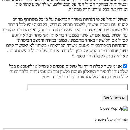
ובטיחותית במהלך הטיול הנה על המטיילים, יש להישמע להוראות
המדריכ/ה בכל אירוע חריג מסוג זה.
הטיול יתנהל על פי הנחיות משרד הבריאות על כן כל משתתף מחויב
להגיע עם מסכה אישית, לשמור מרחק כנדרש, בקבוצה יהיו לכל היותר
20 משתתפים. אני מצהיר בזאת שאינני חולה קורונה, ואני מתחייב להודיע
עד הטיול עצמו אם יש שינוי במצבי הבריאותי. אני מתחייב לא להגיע
לטיול אם חל שינוי באחד מתסמיני. כמובן במידה והמצב הביטחוני
וההנחיות המפורסמות מטעם משרד הבריאות / ביטחון לא יאפשרו קיום
סיור, יוחזרו דמי ההרשמה. בגין כל סיבה אחרת של ביטול ההשתתפות -
לא יהיה ניתן לקבל החזר כספי. *
אני מאשר קבלת דיוור על טיולים נוספים לאימייל או לווטסאפ בכל
שלב ניתן להסיר * השאלון מנוסח בלשון זכר מטעמי נוחות בלבד ופונה
לכל המינים, תודה ולהתראות בקרוב בסיור חווייתי
סודותיה של דימונה