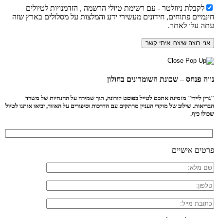
לקבלת ניוזלטר - עם רשימת טיולי הרשמה , הזדמנויות לטיולים
חינמיים פתוחים, חידונים מעשירי ידע והמלצות על מסלולים בארץ שזה
עתה עלו לאתר.
נווה פנחס – שכונת השומרונים בחולון
"גרין ליידי" מזמינה אתכם לטייל בפוסט קורונה, תוך שמירה על ההנחיות של משרד
הבריאות. שילוב של מוקדי העניין מרתקים עם הדרכות וסיפורים על האזור, יביאו אותנו לטיול
שכולו כיף.
פרטים אישיים