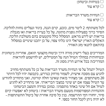
בטיחות וביטחון:
קרא עוד
הנחיות משרד הבריאות:
קרא עוד
לכל משתתף: 2 ליטר מים, כובע, קרם הגנה, ביגוד ונעליים נוחות להליכה.
הסיור כרוך בפעילות גופנית מתונה, על כל בעיית בריאות ואו מגבלת
בריאות יש לידע מראש. המסלול כולל מקטעים בהם משולבת הליכה.
האקלים הארץ ישראלי הינו בלתי צפוי, על כן יתכנו שינויים במסלול
בהתאם לתנאי מזג האוויר.
המדריכים בעלי רישיון מורה דרך וביטוח מקצועי תואם, אחריות ביטחונית
ובטיחותית במהלך הטיול הנה על המטיילים, יש להישמע להוראות
המדריכ/ה בכל אירוע חריג מסוג זה.
הטיול יתנהל על פי הנחיות משרד הבריאות על כן כל משתתף מחויב
להגיע עם מסכה אישית, לשמור מרחק כנדרש, בקבוצה יהיו לכל היותר
20 משתתפים. אני מצהיר בזאת שאינני חולה קורונה, ואני מתחייב להודיע
עד הטיול עצמו אם יש שינוי במצבי הבריאותי. אני מתחייב לא להגיע
לטיול אם חל שינוי באחד מתסמיני. כמובן במידה והמצב הביטחוני
וההנחיות המפורסמות מטעם משרד הבריאות / ביטחון לא יאפשרו קיום
סיור, יוחזרו דמי ההרשמה. בגין כל סיבה אחרת של ביטול ההשתתפות -
לא יהיה ניתן לקבל החזר כספי. *