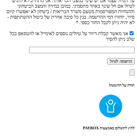
עד הטיול עצמו אם יש שינוי במצבי הבריאותי. אני מתחייב לא להגיע
לטיול אם חל שינוי באחד מתסמיני. כמובן במידה והמצב הביטחוני
וההנחיות המפורסמות מטעם משרד הבריאות / ביטחון לא יאפשרו קיום
סיור, יוחזרו דמי ההרשמה. בגין כל סיבה אחרת של ביטול ההשתתפות -
לא יהיה ניתן לקבל החזר כספי. *
אני מאשר קבלת דיוור על טיולים נוספים לאימייל או לווטסאפ בכל
שלב ניתן להסיר
תודה על ההזמנה!
לחץ לתשלום באמצעות PAYBOX