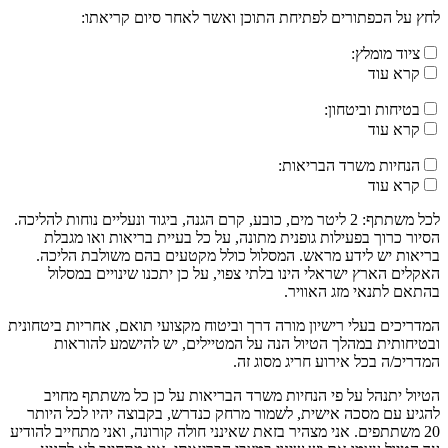
לחץ על הכפתורים לפתיחת התוכן ואשר לאחר סיום קריאתו:
ציוד מומלץ:
קרא עוד
בטיחות וביטחון:
קרא עוד
הנחיות משרד הבריאות:
קרא עוד
לכל משתתף: 2 ליטר מים, כובע, קרם הגנה, ביגוד ונעליים נוחות להליכה.
הסיור כרוך בפעילות גופנית מתונה, על כל בעיית בריאות ואו מגבלת
בריאות יש לידע מראש. המסלול כולל מקטעים בהם משולבת הליכה.
האקלים הארץ ישראלי הינו בלתי צפוי, על כן יתכנו שינויים במסלול
בהתאם לתנאי מזג האוויר.
המדריכים בעלי רישיון מורה דרך וביטוח מקצועי תואם, אחריות ביטחונית
ובטיחותית במהלך הטיול הנה על המטיילים, יש להישמע להוראות
המדריכ/ה בכל אירוע חריג מסוג זה.
הטיול יתנהל על פי הנחיות משרד הבריאות על כן כל משתתף מחויב
להגיע עם מסכה אישית, לשמור מרחק כנדרש, בקבוצה יהיו לכל היותר
20 משתתפים. אני מצהיר בזאת שאינני חולה קורונה, ואני מתחייב להודיע