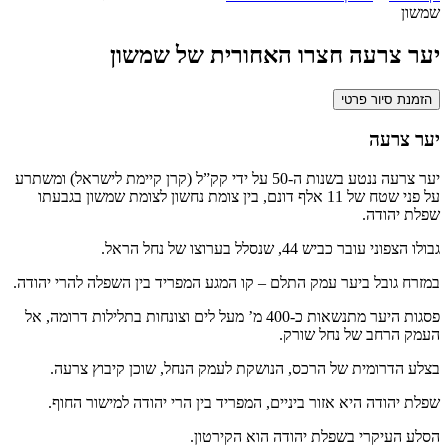
שמשון
יער צרעה חצרו האחורית של שמשון
הזמנת סיור פרטי
יער צרעה
יער צרעה ננטע בשנות ה-50 על ידי קק”ל (קרן קיימת לישראל) ומשתרע
על פני שטח של 11 אלף דונם, בין צומת נחשון לצומת שמשון בגבעתו
שפלת יהודה.
גבולו הצפוני עובר כביש 44, שנסלל בערוצו של נחל הראל.
במזרח גובל ביער עמק התלם – קו המגע המפריד בין השפלה להרי יהודה.
פסגות היער מתנשאות כ-400 מ’ מעל לים וצונחות בתלילות דרומה, אל
העמק הרחב של נחל שורק.
בצלע הדרומית של הרכס, הנושקת לעמק הנחל, שוכן קיבוץ צרעה.
שפלת יהודה היא אזור ביניים, המפריד בין הרי יהודה למישור החוף.
הסלע העיקרי בשפלת יהודה הוא הקירטון.