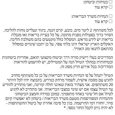
בטיחות וביטחון:
קרא עוד
הנחיות משרד הבריאות:
קרא עוד
לכל משתתף: 2 ליטר מים, כובע, קרם הגנה, ביגוד ונעליים נוחות להליכה.
הסיור כרוך בפעילות גופנית מתונה, על כל בעיית בריאות ואו מגבלת
בריאות יש לידע מראש. המסלול כולל מקטעים בהם משולבת הליכה.
האקלים הארץ ישראלי הינו בלתי צפוי, על כן יתכנו שינויים במסלול
בהתאם לתנאי מזג האוויר.
המדריכים בעלי רישיון מורה דרך וביטוח מקצועי תואם, אחריות ביטחונית
ובטיחותית במהלך הטיול הנה על המטיילים, יש להישמע להוראות
המדריכ/ה בכל אירוע חריג מסוג זה.
הטיול יתנהל על פי הנחיות משרד הבריאות על כן כל משתתף מחויב
להגיע עם מסכה אישית, לשמור מרחק כנדרש, בקבוצה יהיו לכל היותר
20 משתתפים. אני מצהיר בזאת שאינני חולה קורונה, ואני מתחייב להודיע
עד הטיול עצמו אם יש שינוי במצבי הבריאותי. אני מתחייב לא להגיע
לטיול אם חל שינוי באחד מתסמיני. כמובן במידה והמצב הביטחוני
וההנחיות המפורסמות מטעם משרד הבריאות / ביטחון לא יאפשרו קיום
סיור, יוחזרו דמי ההרשמה. בגין כל סיבה אחרת של ביטול ההשתתפות -
לא יהיה ניתן לקבל החזר כספי. *