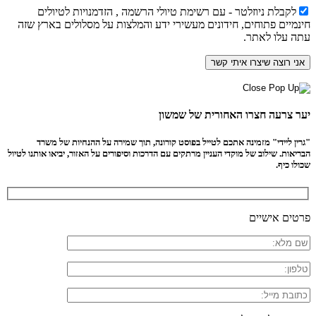
לקבלת ניוזלטר - עם רשימת טיולי הרשמה , הזדמנויות לטיולים
חינמיים פתוחים, חידונים מעשירי ידע והמלצות על מסלולים בארץ שזה
עתה עלו לאתר.
יער צרעה חצרו האחורית של שמשון
"גרין ליידי" מזמינה אתכם לטייל בפוסט קורונה, תוך שמירה על ההנחיות של משרד
הבריאות. שילוב של מוקדי העניין מרתקים עם הדרכות וסיפורים על האזור, יביאו אותנו לטיול
שכולו כיף.
פרטים אישיים