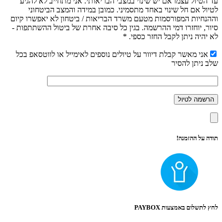
עד הטיול עצמו אם יש שינוי במצבי הבריאותי. אני מתחייב לא להגיע
לטיול אם חל שינוי באחד מתסמיני. כמובן במידה והמצב הביטחוני
וההנחיות המפורסמות מטעם משרד הבריאות / ביטחון לא יאפשרו קיום
סיור, יוחזרו דמי ההרשמה. בגין כל סיבה אחרת של ביטול ההשתתפות -
לא יהיה ניתן לקבל החזר כספי. *
אני מאשר קבלת דיוור על טיולים נוספים לאימייל או לווטסאפ בכל
שלב ניתן להסיר
תודה על ההזמנה!
לחץ לתשלום באמצעות PAYBOX