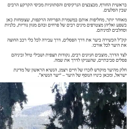
בראשית החורף, מבצבצים הנרקיסים והסתווניות מכיסי הקרקע הרבים
שבין הסלעים.
מאוחר יותר, מחליפות אותם במשמרת הפריחה הרקפות, שצומחות כאן
בשפע ואליהן מצטרפים מינים רבים של פרחים ובהם מגוון נוריות, כלניות
וסחלבים למיניהם.
קק”ל הכשירה ביער את דרך הפסלים, דרך עבירה לכל כלי רכב החוצה
את היער לכל אורכו.
לצד הדרך, מוצבים חניונים רבים, נקודות תצפית ושבילי טיול וביניהם
פסלים סביבתיים, שהעניקו לדרך את שמה.
חלק מהיער מוקדש לזכרו של חיים ויצמן, הנשיא הראשון של מדינת
ישראל, ומכאן כינויו הנוסף של היער – “יער הנשיא”.