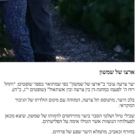
ארצו של שמשון
יער צרעה עובר ב”ארצו של שמשון” כפי שמתואר בספר שופטים: “ותחל
רוח ה’ לפעמו במחנה-דן בין צרעה ובין אשתאול” (שופטים י”ג, כ”ה).
בלב היער, מתנוסס תל צרעה, המזוהה עם מקום הולדתו של הגיבור
המקראי.
שבילי טיול ושלטי הסבר ביער מתייחסים לדמותו של שמשון, שיצא מכאן
לפעולותיו הנועזות אשר הטילו אימה על הפלישתים.
בחורף ובאביב, מתמלא היער שפע של פרחים.