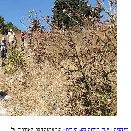
דף הבית
»
ייעוץ תיירות-בלוג-תיירות
»
יער צרעה חצרו האחורית של