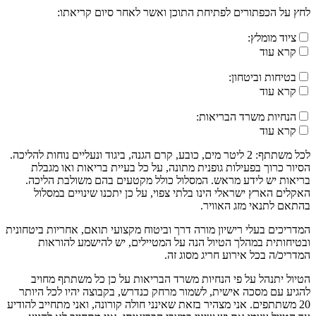
לחץ על הכפתורים לפתיחת התוכן ואשר לאחר סיום קריאתו:
ציוד מומלץ:
קרא עוד
בטיחות וביטחון:
קרא עוד
הנחיות משרד הבריאות:
קרא עוד
לכל משתתף: 2 ליטר מים, כובע, קרם הגנה, ביגוד ונעליים נוחות להליכה.
הסיור כרוך בפעילות גופנית מתונה, על כל בעיית בריאות ואו מגבלת
בריאות יש לידע מראש. המסלול כולל מקטעים בהם משולבת הליכה.
האקלים הארץ ישראלי הינו בלתי צפוי, על כן יתכנו שינויים במסלול
בהתאם לתנאי מזג האוויר.
המדריכים בעלי רישיון מורה דרך וביטוח מקצועי תואם, אחריות ביטחונית
ובטיחותית במהלך הטיול הנה על המטיילים, יש להישמע להוראות
המדריכ/ה בכל אירוע חריג מסוג זה.
הטיול יתנהל על פי הנחיות משרד הבריאות על כן כל משתתף מחויב
להגיע עם מסכה אישית, לשמור מרחק כנדרש, בקבוצה יהיו לכל היותר
20 משתתפים. אני מצהיר בזאת שאינני חולה קורונה, ואני מתחייב להודיע