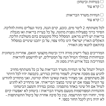
בטיחות וביטחון:
קרא עוד
הנחיות משרד הבריאות:
קרא עוד
לכל משתתף: 2 ליטר מים, כובע, קרם הגנה, ביגוד ונעליים נוחות להליכה.
הסיור כרוך בפעילות גופנית מתונה, על כל בעיית בריאות ואו מגבלת
בריאות יש לידע מראש. המסלול כולל מקטעים בהם משולבת הליכה.
האקלים הארץ ישראלי הינו בלתי צפוי, על כן יתכנו שינויים במסלול
בהתאם לתנאי מזג האוויר.
המדריכים בעלי רישיון מורה דרך וביטוח מקצועי תואם, אחריות ביטחונית
ובטיחותית במהלך הטיול הנה על המטיילים, יש להישמע להוראות
המדריכ/ה בכל אירוע חריג מסוג זה.
הטיול יתנהל על פי הנחיות משרד הבריאות על כן כל משתתף מחויב
להגיע עם מסכה אישית, לשמור מרחק כנדרש, בקבוצה יהיו לכל היותר
20 משתתפים. אני מצהיר בזאת שאינני חולה קורונה, ואני מתחייב להודיע
עד הטיול עצמו אם יש שינוי במצבי הבריאותי. אני מתחייב לא להגיע
לטיול אם חל שינוי באחד מתסמיני. כמובן במידה והמצב הביטחוני
וההנחיות המפורסמות מטעם משרד הבריאות / ביטחון לא יאפשרו קיום
סיור, יוחזרו דמי ההרשמה. בגין כל סיבה אחרת של ביטול ההשתתפות -
לא יהיה ניתן לקבל החזר כספי. *