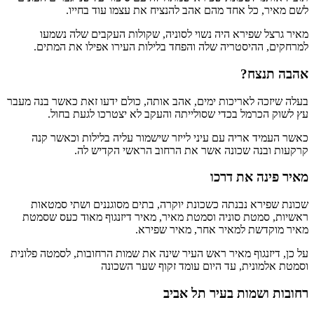
לשם מאיר, כל אחד מהם אהב להנציח את עצמו עוד בחייו.
מאיר גרצל שפירא היה נשוי לסוניה, שקולות העקבים שלה נשמעו
למרחקים, ההיסטריה שלה והפחד בלילות העירו אפילו את המתים.
אהבה תנצח?
בעלה שיזכה לאריכות ימים, אהב אותה, כולם ידעו זאת כאשר בנה מעבר
עץ לשוק הכרמל בכדי שסולייתה והעקב לא יצטרכו לגעת בחול.
כאשר העמיד אריה עם עיני לייזר שישמור עליה בלילות וכאשר קנה
קרקעות ובנה שכונה אשר את הרחוב הראשי הקדיש לה.
מאיר פינה את דרכו
שכונת שפירא נבנתה כשכונת יוקרה, בתים מסוגננים ושתי סמטאות
ראשיות, סמטת סוניה וסמטת מאיר, מאיר דיזנגוף מאוד כעס שסמטת
מאיר מוקדשת למאיר אחר, מאיר שפירא.
על כן, דיזנגוף מאיר ראש העיר שינה את שמות הרחובות, לסמטה פלונית
וסמטת אלמונית, עד היום עומד זקוף שער השכונה
רחובות ושמות בעיר תל אביב