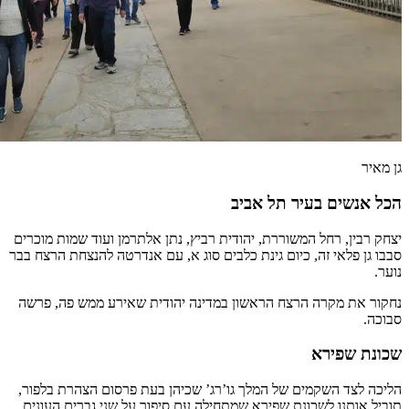
גן מאיר
הכל אנשים בעיר תל אביב
יצחק רבין, רחל המשוררת, יהודית רביץ, נתן אלתרמן ועוד שמות מוכרים
סבבו גן פלאי זה, כיום גינת כלבים סוג א, עם אנדרטה להנצחת הרצח בבר
נוער.
נחקור את מקרה הרצח הראשון במדינה יהודית שאירע ממש פה, פרשה
סבוכה.
שכונת שפירא
הליכה לצד השקמים של המלך גו’רג’ שכיהן בעת פרסום הצהרת בלפור,
תוביל אותנו לשכונת שפירא שמתחילה עם סיפור על שני גברים העונים