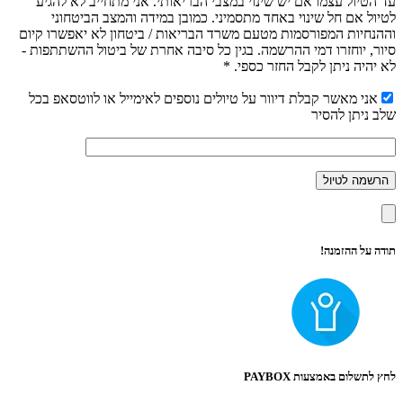
עד הטיול עצמו אם יש שינוי במצבי הבריאותי. אני מתחייב לא להגיע
לטיול אם חל שינוי באחד מתסמיני. כמובן במידה והמצב הביטחוני
וההנחיות המפורסמות מטעם משרד הבריאות / ביטחון לא יאפשרו קיום
סיור, יוחזרו דמי ההרשמה. בגין כל סיבה אחרת של ביטול ההשתתפות -
לא יהיה ניתן לקבל החזר כספי. *
אני מאשר קבלת דיוור על טיולים נוספים לאימייל או לווטסאפ בכל
שלב ניתן להסיר
תודה על ההזמנה!
לחץ לתשלום באמצעות PAYBOX