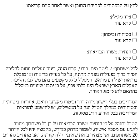
לחץ על הכפתורים לפתיחת התוכן ואשר לאחר סיום קריאתו:
ציוד מומלץ:
קרא עוד
בטיחות וביטחון:
קרא עוד
הנחיות משרד הבריאות:
קרא עוד
לכל משתתף: 2 ליטר מים, כובע, קרם הגנה, ביגוד ונעליים נוחות להליכה.
הסיור כרוך בפעילות גופנית מתונה, על כל בעיית בריאות ואו מגבלת
בריאות יש לידע מראש. המסלול כולל מקטעים בהם משולבת הליכה.
האקלים הארץ ישראלי הינו בלתי צפוי, על כן יתכנו שינויים במסלול
בהתאם לתנאי מזג האוויר.
המדריכים בעלי רישיון מורה דרך וביטוח מקצועי תואם, אחריות ביטחונית
ובטיחותית במהלך הטיול הנה על המטיילים, יש להישמע להוראות
המדריכ/ה בכל אירוע חריג מסוג זה.
הטיול יתנהל על פי הנחיות משרד הבריאות על כן כל משתתף מחויב
להגיע עם מסכה אישית, לשמור מרחק כנדרש, בקבוצה יהיו לכל היותר
20 משתתפים. אני מצהיר בזאת שאינני חולה קורונה, ואני מתחייב להודיע