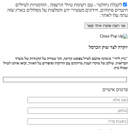
לקבלת ניוזלטר - עם רשימת טיולי הרשמה , הזדמנויות לטיולים
חינמיים פתוחים, חידונים מעשירי ידע והמלצות על מסלולים בארץ שזה
עתה עלו לאתר.
יוקרה לצד שוק הכרמל
"גרין ליידי" מזמינה אתכם לטייל בפוסט קורונה, תוך שמירה על ההנחיות של משרד
הבריאות. שילוב של מוקדי העניין מרתקים עם הדרכות וסיפורים על האזור, יביאו אותנו לטיול
שכולו כיף.
פרטים אישיים