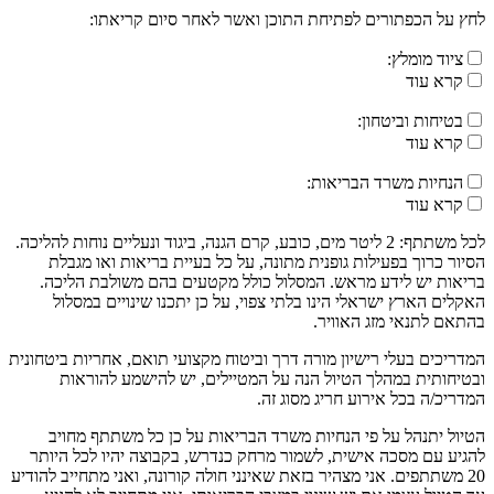
לחץ על הכפתורים לפתיחת התוכן ואשר לאחר סיום קריאתו:
ציוד מומלץ:
קרא עוד
בטיחות וביטחון:
קרא עוד
הנחיות משרד הבריאות:
קרא עוד
לכל משתתף: 2 ליטר מים, כובע, קרם הגנה, ביגוד ונעליים נוחות להליכה.
הסיור כרוך בפעילות גופנית מתונה, על כל בעיית בריאות ואו מגבלת
בריאות יש לידע מראש. המסלול כולל מקטעים בהם משולבת הליכה.
האקלים הארץ ישראלי הינו בלתי צפוי, על כן יתכנו שינויים במסלול
בהתאם לתנאי מזג האוויר.
המדריכים בעלי רישיון מורה דרך וביטוח מקצועי תואם, אחריות ביטחונית
ובטיחותית במהלך הטיול הנה על המטיילים, יש להישמע להוראות
המדריכ/ה בכל אירוע חריג מסוג זה.
הטיול יתנהל על פי הנחיות משרד הבריאות על כן כל משתתף מחויב
להגיע עם מסכה אישית, לשמור מרחק כנדרש, בקבוצה יהיו לכל היותר
20 משתתפים. אני מצהיר בזאת שאינני חולה קורונה, ואני מתחייב להודיע