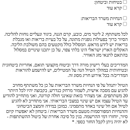
בטיחות וביטחון:
קרא עוד
הנחיות משרד הבריאות:
קרא עוד
לכל משתתף: 2 ליטר מים, כובע, קרם הגנה, ביגוד ונעליים נוחות להליכה.
הסיור כרוך בפעילות גופנית מתונה, על כל בעיית בריאות ואו מגבלת
בריאות יש לידע מראש. המסלול כולל מקטעים בהם משולבת הליכה.
האקלים הארץ ישראלי הינו בלתי צפוי, על כן יתכנו שינויים במסלול
בהתאם לתנאי מזג האוויר.
המדריכים בעלי רישיון מורה דרך וביטוח מקצועי תואם, אחריות ביטחונית
ובטיחותית במהלך הטיול הנה על המטיילים, יש להישמע להוראות
המדריכ/ה בכל אירוע חריג מסוג זה.
הטיול יתנהל על פי הנחיות משרד הבריאות על כן כל משתתף מחויב
להגיע עם מסכה אישית, לשמור מרחק כנדרש, בקבוצה יהיו לכל היותר
20 משתתפים. אני מצהיר בזאת שאינני חולה קורונה, ואני מתחייב להודיע
עד הטיול עצמו אם יש שינוי במצבי הבריאותי. אני מתחייב לא להגיע
לטיול אם חל שינוי באחד מתסמיני. כמובן במידה והמצב הביטחוני
וההנחיות המפורסמות מטעם משרד הבריאות / ביטחון לא יאפשרו קיום
סיור, יוחזרו דמי ההרשמה. בגין כל סיבה אחרת של ביטול ההשתתפות -
לא יהיה ניתן לקבל החזר כספי. *