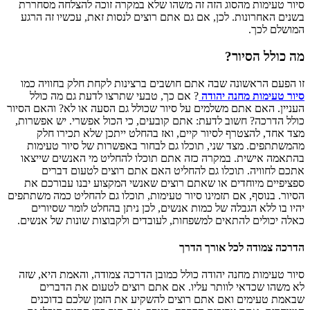
סיור טעימות מהסוג הזה זה משהו שלא במקרה זוכה להצלחה מסחררת
בשנים האחרונות. לכן, אם גם אתם רוצים לנסות זאת, עכשיו זה הרגע
המושלם לכך.
מה כולל הסיור?
זו הפעם הראשונה שבה אתם חושבים ברצינות לקחת חלק בחוויה כמו
סיור טעימות מחנה יהודה
? אם כך, טבעי שתרצו לדעת גם מה כולל
העניין. האם אתם משלמים על סיור שכולל גם הסעה או לא? והאם הסיור
כולל הדרכה? חשוב לדעת: אתם קובעים, כי הכול אפשרי. יש אפשרות,
מצד אחד, להצטרף לסיור קיים, ואז בהחלט ייתכן שלא תכירו חלק
מהמשתתפים. מצד שני, תוכלו גם לבחור באפשרות של סיור טעימות
בהתאמה אישית. במקרה כזה אתם תוכלו להחליט מי האנשים שייצאו
אתכם לחוויה. תוכלו גם להחליט האם אתם רוצים לטעום דברים
ספציפיים מיוחדים או שאתם רוצים שאנשי המקצוע יבנו עבורכם את
הסיור. בנוסף, אם תזמינו סיור טעימות, תוכלו גם להחליט כמה משתתפים
יהיו בו ללא הגבלה של כמות אנשים, לכן ניתן בהחלט לומר שסיורים
כאלה יכולים להתאים למשפחות, לעובדים ולקבוצות שונות של אנשים.
הדרכה צמודה לכל אורך הדרך
סיור טעימות מחנה יהודה כולל כמובן הדרכה צמודה, והאמת היא, שזה
לא משהו שכדאי לוותר עליו. אם אתם רוצים לטעום את הדברים
שבאמת טעימים ואם אתם רוצים להשקיע את הזמן שלכם בדוכנים