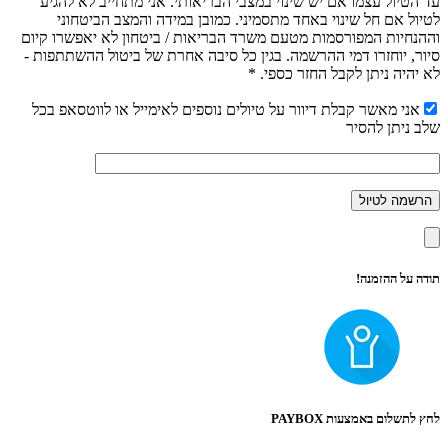
עד הטיול עצמו אם יש שינוי במצבי הבריאותי. אני מתחייב לא להגיע
לטיול אם חל שינוי באחד מתסמיני. כמובן במידה והמצב הביטחוני
וההנחיות המפורסמות מטעם משרד הבריאות / ביטחון לא יאפשרו קיום
סיור, יוחזרו דמי ההרשמה. בגין כל סיבה אחרת של ביטול ההשתתפות -
לא יהיה ניתן לקבל החזר כספי. *
אני מאשר קבלת דיוור על טיולים נוספים לאימייל או לווטסאפ בכל
שלב ניתן להסיר
תודה על ההזמנה!
לחץ לתשלום באמצעות PAYBOX