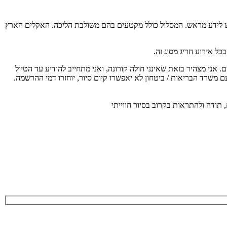
 בריאות יש לידע מראש. המסלול כולל מקטעים בהם משולבת הליכה. האקלים הארץ
ל אירוע חריג מסוג זה.
ת משרד הבריאות על כן כל משתתף מחויב להגיע עם מסכה אישית, לשמור מרחק כנדרש, בקבוצה יהיו לכל היותר 20 משתתפים. אני מצהיר בזאת שאינני חולה קורונה, ואני מתחייב להודיע עד הטיול
ם משרד הבריאות / ביטחון לא יאפשרו קיום סיור, יוחזרו דמי ההרשמה.
 תודה ולהתראות בקרוב בסיור חווייתי