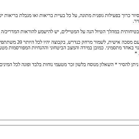
ת להליכה. הסיור כרוך בפעילות גופנית מתונה, על כל בעיית בריאות ואו מגבלת
יר.
בטיחותית במהלך הטיול הנה על המטיילים, יש להישמע להוראות המדריכ/ה בכ
הטיול יתנהל על פי הנחיו
נוי באחד מתסמיני. כמובן במידה והמצב הביטחוני וההנחיות המפורסמות מטע
 *
יתן להסיר * השאלון מנוסח בלשון זכר מטעמי נוחות בלבד ופונה לכל המינים,