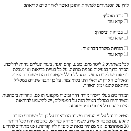
לחץ על הכפתורים לפתיחת התוכן ואשר לאחר סיום קריאתו:
ציוד מומלץ:
קרא עוד
בטיחות וביטחון:
קרא עוד
הנחיות משרד הבריאות:
קרא עוד
לכל משתתף: 2 ליטר מים, כובע, קרם הגנה, ביגוד ונעליים נוחות להליכה.
הסיור כרוך בפעילות גופנית מתונה, על כל בעיית בריאות ואו מגבלת
בריאות יש לידע מראש. המסלול כולל מקטעים בהם משולבת הליכה.
האקלים הארץ ישראלי הינו בלתי צפוי, על כן יתכנו שינויים במסלול
בהתאם לתנאי מזג האוויר.
המדריכים בעלי רישיון מורה דרך וביטוח מקצועי תואם, אחריות ביטחונית
ובטיחותית במהלך הטיול הנה על המטיילים, יש להישמע להוראות
המדריכ/ה בכל אירוע חריג מסוג זה.
הטיול יתנהל על פי הנחיות משרד הבריאות על כן כל משתתף מחויב
להגיע עם מסכה אישית, לשמור מרחק כנדרש, בקבוצה יהיו לכל היותר
20 משתתפים. אני מצהיר בזאת שאינני חולה קורונה, ואני מתחייב להודיע