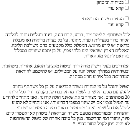
בטיחות וביטחון:
קרא עוד
הנחיות משרד הבריאות:
קרא עוד
לכל משתתף: 2 ליטר מים, כובע, קרם הגנה, ביגוד ונעליים נוחות להליכה.
הסיור כרוך בפעילות גופנית מתונה, על כל בעיית בריאות ואו מגבלת
בריאות יש לידע מראש. המסלול כולל מקטעים בהם משולבת הליכה.
האקלים הארץ ישראלי הינו בלתי צפוי, על כן יתכנו שינויים במסלול
בהתאם לתנאי מזג האוויר.
המדריכים בעלי רישיון מורה דרך וביטוח מקצועי תואם, אחריות ביטחונית
ובטיחותית במהלך הטיול הנה על המטיילים, יש להישמע להוראות
המדריכ/ה בכל אירוע חריג מסוג זה.
הטיול יתנהל על פי הנחיות משרד הבריאות על כן כל משתתף מחויב
להגיע עם מסכה אישית, לשמור מרחק כנדרש, בקבוצה יהיו לכל היותר
20 משתתפים. אני מצהיר בזאת שאינני חולה קורונה, ואני מתחייב להודיע
עד הטיול עצמו אם יש שינוי במצבי הבריאותי. אני מתחייב לא להגיע
לטיול אם חל שינוי באחד מתסמיני. כמובן במידה והמצב הביטחוני
וההנחיות המפורסמות מטעם משרד הבריאות / ביטחון לא יאפשרו קיום
סיור, יוחזרו דמי ההרשמה. בגין כל סיבה אחרת של ביטול ההשתתפות -
לא יהיה ניתן לקבל החזר כספי. *