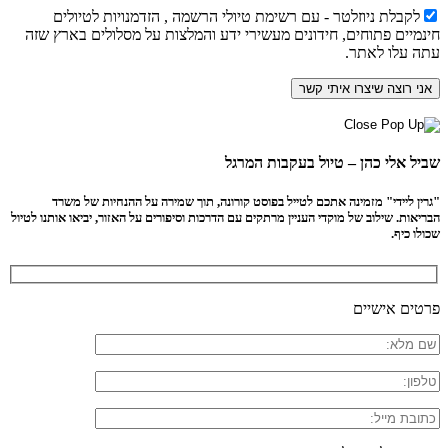
לקבלת ניוזלטר - עם רשימת טיולי הרשמה , הזדמנויות לטיולים
חינמיים פתוחים, חידונים מעשירי ידע והמלצות על מסלולים בארץ שזה
עתה עלו לאתר.
שביל אלי כהן – טיול בעקבות המרגל
"גרין ליידי" מזמינה אתכם לטייל בפוסט קורונה, תוך שמירה על ההנחיות של משרד
הבריאות. שילוב של מוקדי העניין מרתקים עם הדרכות וסיפורים על האזור, יביאו אותנו לטיול
שכולו כיף.
פרטים אישיים