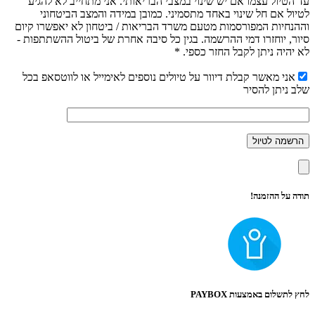
עד הטיול עצמו אם יש שינוי במצבי הבריאותי. אני מתחייב לא להגיע
לטיול אם חל שינוי באחד מתסמיני. כמובן במידה והמצב הביטחוני
וההנחיות המפורסמות מטעם משרד הבריאות / ביטחון לא יאפשרו קיום
סיור, יוחזרו דמי ההרשמה. בגין כל סיבה אחרת של ביטול ההשתתפות -
לא יהיה ניתן לקבל החזר כספי. *
אני מאשר קבלת דיוור על טיולים נוספים לאימייל או לווטסאפ בכל
שלב ניתן להסיר
תודה על ההזמנה!
לחץ לתשלום באמצעות PAYBOX