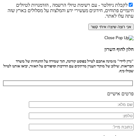
לקבלת ניוזלטר - עם רשימת טיולי הרשמה , הזדמנויות לטיולים
חינמיים פתוחים, חידונים מעשירי ידע והמלצות על מסלולים בארץ שזה
עתה עלו לאתר.
חלון לחוף השרון
"גרין ליידי" מזמינה אתכם לטייל בפוסט קורונה, תוך שמירה על ההנחיות של משרד
הבריאות. שילוב של מוקדי העניין מרתקים עם הדרכות וסיפורים על האזור, יביאו אותנו לטיול
שכולו כיף.
פרטים אישיים