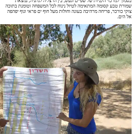
בסמוך למרכזי הקניות של שפיים וגעש, בין הרצליה לנתניה, נמצאת
שמורת טבע קסומה המתאימה לטיול נינוח לכל המשפחה וטומנת בתוכה
צוקי כורכר, פריחה מרהיבה בעונה וחולות מעל חוף ים פראי ונוף יפהפה
אל הים.