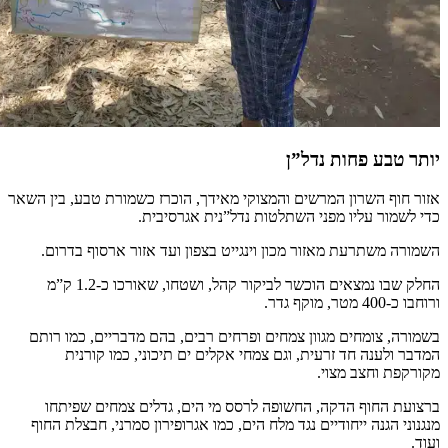
יותר טבע פחות נדל”ן
אזור חוף השרון המרשים והמצוקי מאידך, הוכרז כשמורת טבע, בין השאר
כדי לשמור עליו מפני השתלטות נדל”נית אגרסיבית.
השמורה משתרעת מאזור מכון וינגייט בצפון ועד אזור ארסוף בדרום.
החלק שבו נמצאים הוכשר לביקור קהל, ושטחו, שאורכו כ-1.2 ק”מ
ורוחבו כ-400 מטר, מוקף גדר.
בשמורה, צומחים מגוון צמחים ופרחים רבים, בהם מדבריים, כמו רותם
המדבר ולענה חד זרעית, וגם צמחי אקלים ים תיכוני, כמו קורנית
מקורקפת וחצב מצוי.
ברצועת החוף הדקה, החשופה לרסס מי הים, גדלים צמחים שפיתחו
מנגנוני הגנה ייחודיים נגד מלח הים, כמו אגרופירון סמרני, חבצלת החוף
ועוד.