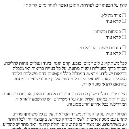
לחץ על הכפתורים לפתיחת התוכן ואשר לאחר סיום קריאתו:
ציוד מומלץ:
קרא עוד
בטיחות וביטחון:
קרא עוד
הנחיות משרד הבריאות:
קרא עוד
לכל משתתף: 2 ליטר מים, כובע, קרם הגנה, ביגוד ונעליים נוחות להליכה.
הסיור כרוך בפעילות גופנית מתונה, על כל בעיית בריאות ואו מגבלת
בריאות יש לידע מראש. המסלול כולל מקטעים בהם משולבת הליכה.
האקלים הארץ ישראלי הינו בלתי צפוי, על כן יתכנו שינויים במסלול
בהתאם לתנאי מזג האוויר.
המדריכים בעלי רישיון מורה דרך וביטוח מקצועי תואם, אחריות ביטחונית
ובטיחותית במהלך הטיול הנה על המטיילים, יש להישמע להוראות
המדריכ/ה בכל אירוע חריג מסוג זה.
הטיול יתנהל על פי הנחיות משרד הבריאות על כן כל משתתף מחויב
להגיע עם מסכה אישית, לשמור מרחק כנדרש, בקבוצה יהיו לכל היותר
20 משתתפים. אני מצהיר בזאת שאינני חולה קורונה, ואני מתחייב להודיע