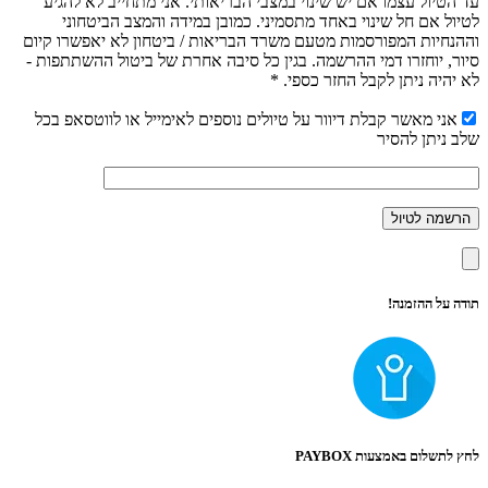
עד הטיול עצמו אם יש שינוי במצבי הבריאותי. אני מתחייב לא להגיע
לטיול אם חל שינוי באחד מתסמיני. כמובן במידה והמצב הביטחוני
וההנחיות המפורסמות מטעם משרד הבריאות / ביטחון לא יאפשרו קיום
סיור, יוחזרו דמי ההרשמה. בגין כל סיבה אחרת של ביטול ההשתתפות -
לא יהיה ניתן לקבל החזר כספי. *
אני מאשר קבלת דיוור על טיולים נוספים לאימייל או לווטסאפ בכל
שלב ניתן להסיר
תודה על ההזמנה!
לחץ לתשלום באמצעות PAYBOX