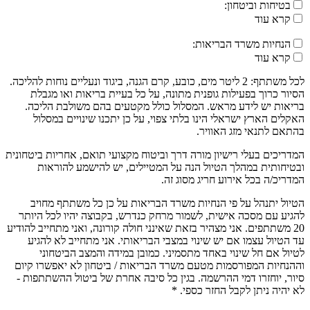
בטיחות וביטחון:
קרא עוד
הנחיות משרד הבריאות:
קרא עוד
לכל משתתף: 2 ליטר מים, כובע, קרם הגנה, ביגוד ונעליים נוחות להליכה.
הסיור כרוך בפעילות גופנית מתונה, על כל בעיית בריאות ואו מגבלת
בריאות יש לידע מראש. המסלול כולל מקטעים בהם משולבת הליכה.
האקלים הארץ ישראלי הינו בלתי צפוי, על כן יתכנו שינויים במסלול
בהתאם לתנאי מזג האוויר.
המדריכים בעלי רישיון מורה דרך וביטוח מקצועי תואם, אחריות ביטחונית
ובטיחותית במהלך הטיול הנה על המטיילים, יש להישמע להוראות
המדריכ/ה בכל אירוע חריג מסוג זה.
הטיול יתנהל על פי הנחיות משרד הבריאות על כן כל משתתף מחויב
להגיע עם מסכה אישית, לשמור מרחק כנדרש, בקבוצה יהיו לכל היותר
20 משתתפים. אני מצהיר בזאת שאינני חולה קורונה, ואני מתחייב להודיע
עד הטיול עצמו אם יש שינוי במצבי הבריאותי. אני מתחייב לא להגיע
לטיול אם חל שינוי באחד מתסמיני. כמובן במידה והמצב הביטחוני
וההנחיות המפורסמות מטעם משרד הבריאות / ביטחון לא יאפשרו קיום
סיור, יוחזרו דמי ההרשמה. בגין כל סיבה אחרת של ביטול ההשתתפות -
לא יהיה ניתן לקבל החזר כספי. *