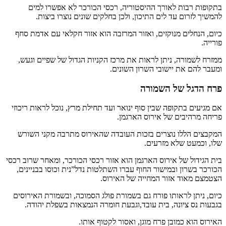
בתקופות רבות לאורך ההיסטוריה, רכסי הכורכר לא אפשרו למים
להמשיך לזרום עד לים התיכון, ולכן בחלקים שונים נוצרו ביצות.
כיום, הנחלים מנוקזים, ואזור המרזבה הוא אזור חקלאי עם אדמת סחף
פורייה.
ממזרח לשמורה, ניתן לראות את מרכז הקניות הגדול של שפיים וגעש,
ומעבר להם את יישובי השרון השונים.
פרח הדגל של השמורה
אם מגיעים בתקופה שבין סוף ינואר ועד תחילת מרץ, נוכל לראות ריכוזי
פריחה מרהיבים של אירוס הארגמן.
המקבצים הללו נוצרים בזכות העובדה שהאירוס מתרבה מקני השורש
שלו, וכמעט שלא מזרעים.
בית הגידול של אירוס הארגמן הוא אזור רכסי הכורכר, ומאחר שרוב רכסי
הכורכר בשרון ובמישור החוף עברו השתלטות נדל”נית וכוסו בבניינים,
הצטמצם מאוד אזור המחייה של האירוס.
כיום, ניתן לראותו פורח גם בשמורת פולג הסמוכה, ובשמורת האירוסים
בגבעות נס ציונה, בית עובד,וגבעת חומרה הנמצאות בשפלת יהודה.
האירוס הוא כמובן פרח מוגן, ואסור לקטוף אותו.