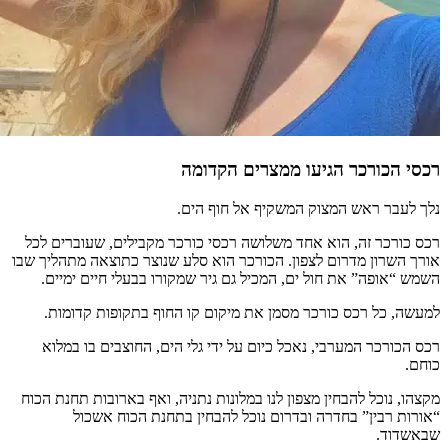
רכסי הכורכר הגיעו ממצרים הקדומה
נלך לעבר ראש המצוק המשקיף אל חוף הים.
רכס כורכר זה, הוא אחד משלושה רכסי כורכר מקבילים, שעוברים לכל
אורך השרון מדרום לצפון. הכורכר הוא סלע שנוצר כתוצאה מתהליך שבו
השמש “אופה” את חול ים, המכיל גם גיר שמקורו בבעלי חיים ימיים.
למעשה, כל רכס כורכר מסמן את מיקום קו החוף בתקופות קדומות.
רכס הכורכר המערבי, נאכל כיום על ידי גלי הים, החוצבים בו במלוא
כוחם.
מקצהו, נוכל להבחין מצפון לנו במלונות נתניה, ואף בארובות תחנת הכוח
“אורות רבין” בחדרה ובדרום נוכל להבחין בתחנת הכוח אשכול
שבאשדוד.