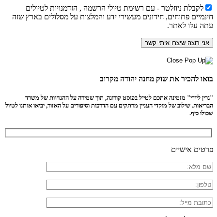
לקבלת ניוזלטר - עם רשימת טיולי הרשמה , הזדמנויות לטיולים
חינמיים פתוחים, חידונים מעשירי ידע והמלצות על מסלולים בארץ שזה
עתה עלו לאתר.
בואו להכיר את שוק מחנה יהודה מקרוב
"גרין ליידי" מזמינה אתכם לטייל בפוסט קורונה, תוך שמירה על ההנחיות של משרד
הבריאות. שילוב של מוקדי העניין מרתקים עם הדרכות וסיפורים על האזור, יביאו אותנו לטיול
שכולו כיף.
פרטים אישיים