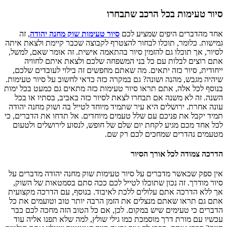
סיור טעימות בכל הרכב שתבחרו
אחד מהדברים היפים שמציע לכם
סיור טעימות שוק מחנה יהודה
, זה
גמישות. כלומר, תוכלו לבחור להצטרף לקבוצה שכבר קיימת ולצאת איתה
לסיור, אך תוכלו גם להזמין סיור בהתאמה אישית. זה אומר שאם, למשל,
אתם רוצים לבלות עם כל בני המשפחה שלכם ולצאת איתם לחוויה
ייחודית, סיור כזה יתאים. מה שאתם מחפשים זה בילוי לעובדים שלכם,
שיהיה מגבש, מהנה ושונה? גם במקרה כזה כדאי לחשוב על סיור טעימות.
בנוסף לכל אלה, אתם תראו סיור טעימות כזה מתאים גם כמעט בכל ימות
השנה. זה לא משנה אם תבחרו לצאת לסיור כזה באביב, בסתיו או בכל
עונה אחרת. ירושלים היא עיר שתמיד מיוחד לטייל בה ושוק מחנה יהודה
תמיד יקבל את פניכם עם שלל טעמים מיוחדים. אל תדחו את הדברים, כי
לכל אחד מכם מגיע לקחת יום שלם של חופש, לנסוע לירושלים ולטעום
מטעמים נהדרים שמחכים לכם רק שם.
הדרכה צמודה לכל אורך הסיור
אין ספק שכאשר מדברים על סיור טעימות שוק מחנה יהודה מדברים על
סיור מודרך. זה נכון שתוכלו לטייל לכם ככה סתם בסמטאות של השוק,
אך ללא הדרכה אתם עלולים ללכת לאיבוד. בנוסף, עם הדרכה מקצועית
אתם גם תראו שאתם מנצלים את הזמן הרבה יותר טוב וטועמים את כל
הדברים כי טעימים שיש במקום. לכן, אם כל הטוב הזה מחכה לכם כבר
עכשיו עם מורת דרך מוסמכת כמו גילי שולץ, למה שלא תפנו אליה עוד