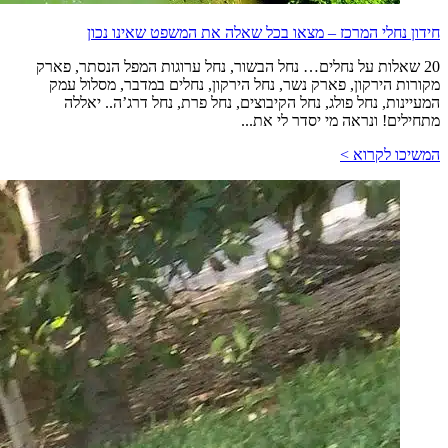
חידון נחלי המרכז – מצאו בכל שאלה את המשפט שאינו נכון
20 שאלות על נחלים… נחל הבשור, נחל ערוגות המפל הנסתר, פארק
מקורות הירקון, פארק נשר, נחל הירקון, נחלים במדבר, מסלול עמק
המעיינות, נחל פולג, נחל הקיבוצים, נחל פרת, נחל דרג’ה.. יאללה
מתחילים! ונראה מי יסדר לי את...
המשיכו לקרוא >