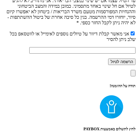
עד הטיול עצמו אם יש שינוי במצבי הבריאותי. אני מתחייב לא להגיע
לטיול אם חל שינוי באחד מתסמיני. כמובן במידה והמצב הביטחוני
וההנחיות המפורסמות מטעם משרד הבריאות / ביטחון לא יאפשרו קיום
סיור, יוחזרו דמי ההרשמה. בגין כל סיבה אחרת של ביטול ההשתתפות -
לא יהיה ניתן לקבל החזר כספי. *
אני מאשר קבלת דיוור על טיולים נוספים לאימייל או לווטסאפ בכל
שלב ניתן להסיר
תודה על ההזמנה!
לחץ לתשלום באמצעות PAYBOX