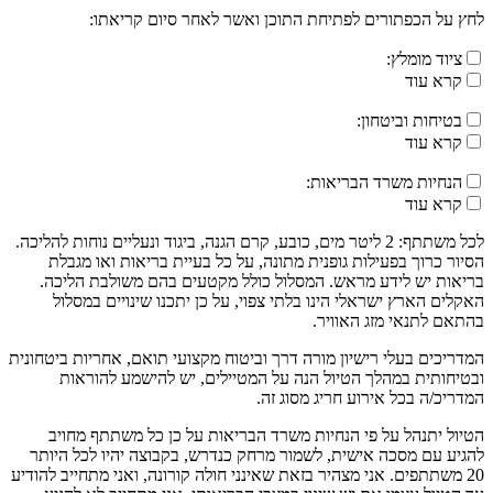
לחץ על הכפתורים לפתיחת התוכן ואשר לאחר סיום קריאתו:
ציוד מומלץ:
קרא עוד
בטיחות וביטחון:
קרא עוד
הנחיות משרד הבריאות:
קרא עוד
לכל משתתף: 2 ליטר מים, כובע, קרם הגנה, ביגוד ונעליים נוחות להליכה.
הסיור כרוך בפעילות גופנית מתונה, על כל בעיית בריאות ואו מגבלת
בריאות יש לידע מראש. המסלול כולל מקטעים בהם משולבת הליכה.
האקלים הארץ ישראלי הינו בלתי צפוי, על כן יתכנו שינויים במסלול
בהתאם לתנאי מזג האוויר.
המדריכים בעלי רישיון מורה דרך וביטוח מקצועי תואם, אחריות ביטחונית
ובטיחותית במהלך הטיול הנה על המטיילים, יש להישמע להוראות
המדריכ/ה בכל אירוע חריג מסוג זה.
הטיול יתנהל על פי הנחיות משרד הבריאות על כן כל משתתף מחויב
להגיע עם מסכה אישית, לשמור מרחק כנדרש, בקבוצה יהיו לכל היותר
20 משתתפים. אני מצהיר בזאת שאינני חולה קורונה, ואני מתחייב להודיע