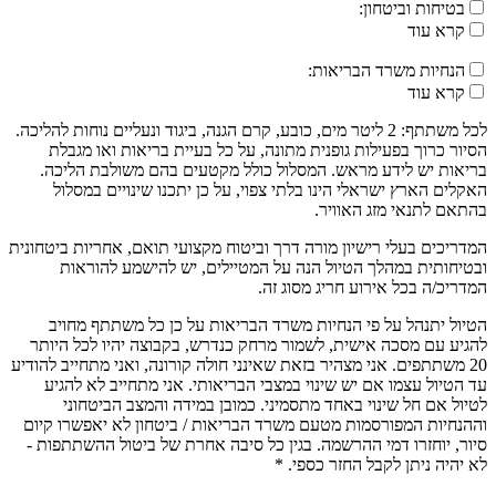
בטיחות וביטחון:
קרא עוד
הנחיות משרד הבריאות:
קרא עוד
לכל משתתף: 2 ליטר מים, כובע, קרם הגנה, ביגוד ונעליים נוחות להליכה.
הסיור כרוך בפעילות גופנית מתונה, על כל בעיית בריאות ואו מגבלת
בריאות יש לידע מראש. המסלול כולל מקטעים בהם משולבת הליכה.
האקלים הארץ ישראלי הינו בלתי צפוי, על כן יתכנו שינויים במסלול
בהתאם לתנאי מזג האוויר.
המדריכים בעלי רישיון מורה דרך וביטוח מקצועי תואם, אחריות ביטחונית
ובטיחותית במהלך הטיול הנה על המטיילים, יש להישמע להוראות
המדריכ/ה בכל אירוע חריג מסוג זה.
הטיול יתנהל על פי הנחיות משרד הבריאות על כן כל משתתף מחויב
להגיע עם מסכה אישית, לשמור מרחק כנדרש, בקבוצה יהיו לכל היותר
20 משתתפים. אני מצהיר בזאת שאינני חולה קורונה, ואני מתחייב להודיע
עד הטיול עצמו אם יש שינוי במצבי הבריאותי. אני מתחייב לא להגיע
לטיול אם חל שינוי באחד מתסמיני. כמובן במידה והמצב הביטחוני
וההנחיות המפורסמות מטעם משרד הבריאות / ביטחון לא יאפשרו קיום
סיור, יוחזרו דמי ההרשמה. בגין כל סיבה אחרת של ביטול ההשתתפות -
לא יהיה ניתן לקבל החזר כספי. *