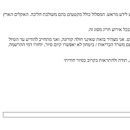
 בריאות יש לידע מראש. המסלול כולל מקטעים בהם משולבת הליכה. האקלים הארץ
ל אירוע חריג מסוג זה.
ת משרד הבריאות על כן כל משתתף מחויב להגיע עם מסכה אישית, לשמור מרחק כנדרש, בקבוצה יהיו לכל היותר 20 משתתפים. אני מצהיר בזאת שאינני חולה קורונה, ואני מתחייב להודיע עד הטיול
ם משרד הבריאות / ביטחון לא יאפשרו קיום סיור, יוחזרו דמי ההרשמה.
 תודה ולהתראות בקרוב בסיור חווייתי