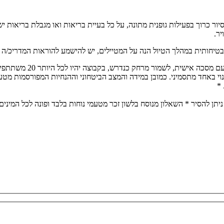
ת להליכה. הסיור כרוך בפעילות גופנית מתונה, על כל בעיית בריאות ואו מגבלת
יר.
בטיחותית במהלך הטיול הנה על המטיילים, יש להישמע להוראות המדריכ/ה בכ
הטיול יתנהל על פי הנחיו
נוי באחד מתסמיני. כמובן במידה והמצב הביטחוני וההנחיות המפורסמות מטע
 *
יתן להסיר * השאלון מנוסח בלשון זכר מטעמי נוחות בלבד ופונה לכל המינים,