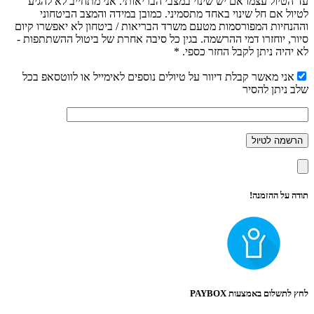
עד הטיול עצמו אם יש שינוי במצבי הבריאותי. אני מתחייב לא להגיע
לטיול אם חל שינוי באחד מתסמיני. כמובן במידה והמצב הביטחוני
וההנחיות המפורסמות מטעם משרד הבריאות / ביטחון לא יאפשרו קיום
סיור, יוחזרו דמי ההרשמה. בגין כל סיבה אחרת של ביטול ההשתתפות -
לא יהיה ניתן לקבל החזר כספי. *
אני מאשר קבלת דיוור על טיולים נוספים לאימייל או לווטסאפ בכל
שלב ניתן להסיר
תודה על ההזמנה!
לחץ לתשלום באמצעות PAYBOX