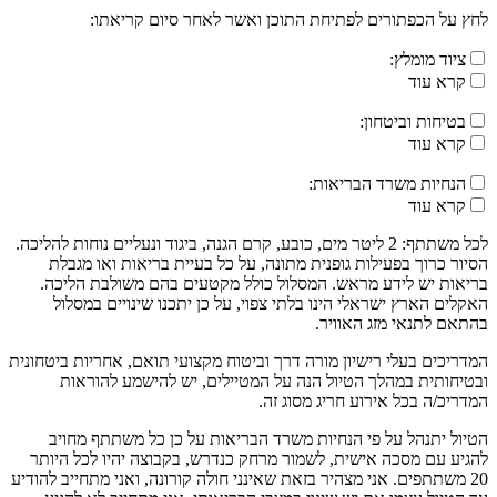
לחץ על הכפתורים לפתיחת התוכן ואשר לאחר סיום קריאתו:
ציוד מומלץ:
קרא עוד
בטיחות וביטחון:
קרא עוד
הנחיות משרד הבריאות:
קרא עוד
לכל משתתף: 2 ליטר מים, כובע, קרם הגנה, ביגוד ונעליים נוחות להליכה.
הסיור כרוך בפעילות גופנית מתונה, על כל בעיית בריאות ואו מגבלת
בריאות יש לידע מראש. המסלול כולל מקטעים בהם משולבת הליכה.
האקלים הארץ ישראלי הינו בלתי צפוי, על כן יתכנו שינויים במסלול
בהתאם לתנאי מזג האוויר.
המדריכים בעלי רישיון מורה דרך וביטוח מקצועי תואם, אחריות ביטחונית
ובטיחותית במהלך הטיול הנה על המטיילים, יש להישמע להוראות
המדריכ/ה בכל אירוע חריג מסוג זה.
הטיול יתנהל על פי הנחיות משרד הבריאות על כן כל משתתף מחויב
להגיע עם מסכה אישית, לשמור מרחק כנדרש, בקבוצה יהיו לכל היותר
20 משתתפים. אני מצהיר בזאת שאינני חולה קורונה, ואני מתחייב להודיע