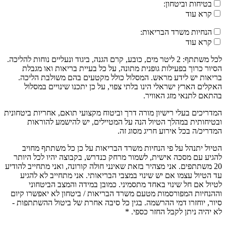
בטיחות וביטחון:
קרא עוד
הנחיות משרד הבריאות:
קרא עוד
לכל משתתף: 2 ליטר מים, כובע, קרם הגנה, ביגוד ונעליים נוחות להליכה.
הסיור כרוך בפעילות גופנית מתונה, על כל בעיית בריאות ואו מגבלת
בריאות יש לידע מראש. המסלול כולל מקטעים בהם משולבת הליכה.
האקלים הארץ ישראלי הינו בלתי צפוי, על כן יתכנו שינויים במסלול
בהתאם לתנאי מזג האוויר.
המדריכים בעלי רישיון מורה דרך וביטוח מקצועי תואם, אחריות ביטחונית
ובטיחותית במהלך הטיול הנה על המטיילים, יש להישמע להוראות
המדריכ/ה בכל אירוע חריג מסוג זה.
הטיול יתנהל על פי הנחיות משרד הבריאות על כן כל משתתף מחויב
להגיע עם מסכה אישית, לשמור מרחק כנדרש, בקבוצה יהיו לכל היותר
20 משתתפים. אני מצהיר בזאת שאינני חולה קורונה, ואני מתחייב להודיע
עד הטיול עצמו אם יש שינוי במצבי הבריאותי. אני מתחייב לא להגיע
לטיול אם חל שינוי באחד מתסמיני. כמובן במידה והמצב הביטחוני
וההנחיות המפורסמות מטעם משרד הבריאות / ביטחון לא יאפשרו קיום
סיור, יוחזרו דמי ההרשמה. בגין כל סיבה אחרת של ביטול ההשתתפות -
לא יהיה ניתן לקבל החזר כספי. *