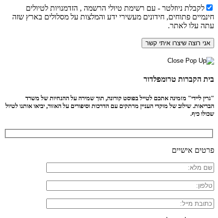
לקבלת ניוזלטר - עם רשימת טיולי הרשמה , הזדמנויות לטיולים
חינמיים פתוחים, חידונים מעשירי ידע והמלצות על מסלולים בארץ שזה
עתה עלו לאתר.
בית הקברות טרומפלדור
"גרין ליידי" מזמינה אתכם לטייל בפוסט קורונה, תוך שמירה על ההנחיות של משרד
הבריאות. שילוב של מוקדי העניין מרתקים עם הדרכות וסיפורים על האזור, יביאו אותנו לטיול
שכולו כיף.
פרטים אישיים