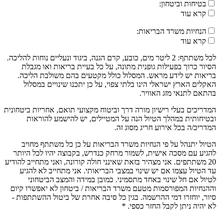
בטיחות וביטחון:
קרא עוד
הנחיות משרד הבריאות:
קרא עוד
לכל משתתף: 2 ליטר מים, כובע, קרם הגנה, ביגוד ונעליים נוחות להליכה.
הסיור כרוך בפעילות גופנית מתונה, על כל בעיית בריאות ואו מגבלת
בריאות יש לידע מראש. המסלול כולל מקטעים בהם משולבת הליכה.
האקלים הארץ ישראלי הינו בלתי צפוי, על כן יתכנו שינויים במסלול
בהתאם לתנאי מזג האוויר.
המדריכים בעלי רישיון מורה דרך וביטוח מקצועי תואם, אחריות ביטחונית
ובטיחותית במהלך הטיול הנה על המטיילים, יש להישמע להוראות
המדריכ/ה בכל אירוע חריג מסוג זה.
הטיול יתנהל על פי הנחיות משרד הבריאות על כן כל משתתף מחויב
להגיע עם מסכה אישית, לשמור מרחק כנדרש, בקבוצה יהיו לכל היותר
20 משתתפים. אני מצהיר בזאת שאינני חולה קורונה, ואני מתחייב להודיע
עד הטיול עצמו אם יש שינוי במצבי הבריאותי. אני מתחייב לא להגיע
לטיול אם חל שינוי באחד מתסמיני. כמובן במידה והמצב הביטחוני
וההנחיות המפורסמות מטעם משרד הבריאות / ביטחון לא יאפשרו קיום
סיור, יוחזרו דמי ההרשמה. בגין כל סיבה אחרת של ביטול ההשתתפות -
לא יהיה ניתן לקבל החזר כספי. *