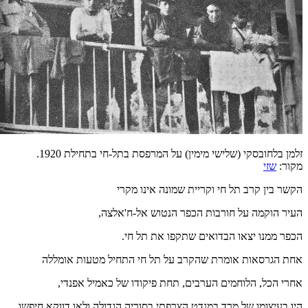
זלמן בלחובסקי (שלישי מימין) על המרפסת בתל-חי בתחילת 1920.
מקור:
שזי
הקשר בין קרב תל חי וקריית שמונה אינו מקרי
העיר הוקמה על חורבות הכפר הנטוש אל-ח'אלצה,
הכפר ממנו יצאו הבדואים שתקפו את תל חי.
אחת הגרסאות אומרת שהקרב על תל חי התחיל מטעות אומללה
אחרי הכל, הלוחמים הערבים, תחת פיקודו של כאמיל אפנדי,
היו בעיצומו של מרד במנדט הצרפתי בסוריה הגדולה ולאו דווקא חיפשו