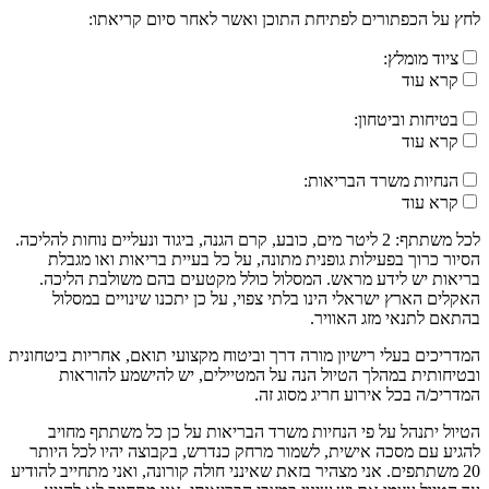
לחץ על הכפתורים לפתיחת התוכן ואשר לאחר סיום קריאתו:
ציוד מומלץ:
קרא עוד
בטיחות וביטחון:
קרא עוד
הנחיות משרד הבריאות:
קרא עוד
לכל משתתף: 2 ליטר מים, כובע, קרם הגנה, ביגוד ונעליים נוחות להליכה.
הסיור כרוך בפעילות גופנית מתונה, על כל בעיית בריאות ואו מגבלת
בריאות יש לידע מראש. המסלול כולל מקטעים בהם משולבת הליכה.
האקלים הארץ ישראלי הינו בלתי צפוי, על כן יתכנו שינויים במסלול
בהתאם לתנאי מזג האוויר.
המדריכים בעלי רישיון מורה דרך וביטוח מקצועי תואם, אחריות ביטחונית
ובטיחותית במהלך הטיול הנה על המטיילים, יש להישמע להוראות
המדריכ/ה בכל אירוע חריג מסוג זה.
הטיול יתנהל על פי הנחיות משרד הבריאות על כן כל משתתף מחויב
להגיע עם מסכה אישית, לשמור מרחק כנדרש, בקבוצה יהיו לכל היותר
20 משתתפים. אני מצהיר בזאת שאינני חולה קורונה, ואני מתחייב להודיע