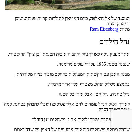
המסגד של אל-ח'אלצה, כיום המוזיאון לתולדות קריית שמונה. שוכן
בפארק הזהב.
מקור:
Ram Eisenberg
נחל הילדים
אתר מעניין נוסף לאורך נחל הזהב הוא בית הכנסת "בן ציון" ההיסטורי,
שנבנה בשנת 1955 על ידי עולים מרומניה.
מבנה האבן עם הקשתות המעוגלות בהחלט מזכיר בנייה מסורתית.
באמצע מסלול הנחל, מצטרף אליו אחד מיובליו,
נחל טחנות, נחל קטן, אבל איתן כל השנה.
לאורך אפיק הנחל צומחים להם אקליפטוסים ותוכלו להבחין בטחנת קמח
ישנה לאורך הגדה.
הילדים שאיתכם ישמחו לגלות את גן משחקים "גן הנחל"
שכולל מתקני משחקים פיסוליים צבעוניים של האמן גיל שדה ואתם