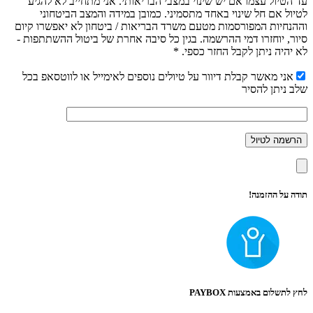
עד הטיול עצמו אם יש שינוי במצבי הבריאותי. אני מתחייב לא להגיע
לטיול אם חל שינוי באחד מתסמיני. כמובן במידה והמצב הביטחוני
וההנחיות המפורסמות מטעם משרד הבריאות / ביטחון לא יאפשרו קיום
סיור, יוחזרו דמי ההרשמה. בגין כל סיבה אחרת של ביטול ההשתתפות -
לא יהיה ניתן לקבל החזר כספי. *
אני מאשר קבלת דיוור על טיולים נוספים לאימייל או לווטסאפ בכל
שלב ניתן להסיר
תודה על ההזמנה!
לחץ לתשלום באמצעות PAYBOX