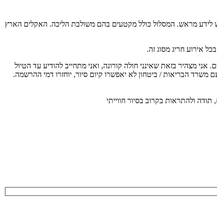
 בריאות יש לידע מראש. המסלול כולל מקטעים בהם משולבת הליכה. האקלים הארץ
ל אירוע חריג מסוג זה.
ת משרד הבריאות על כן כל משתתף מחויב להגיע עם מסכה אישית, לשמור מרחק כנדרש, בקבוצה יהיו לכל היותר 20 משתתפים. אני מצהיר בזאת שאינני חולה קורונה, ואני מתחייב להודיע עד הטיול
ם משרד הבריאות / ביטחון לא יאפשרו קיום סיור, יוחזרו דמי ההרשמה.
 תודה ולהתראות בקרוב בסיור חווייתי