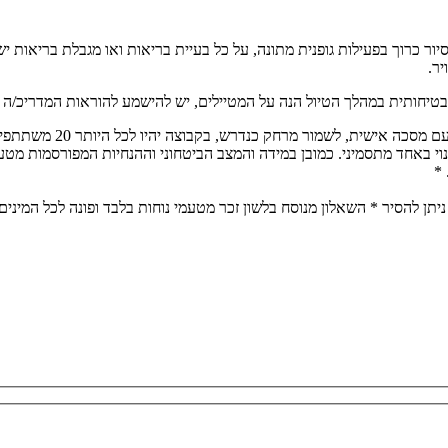
ת להליכה. הסיור כרוך בפעילות גופנית מתונה, על כל בעיית בריאות ואו מגבלת
יר.
בטיחותית במהלך הטיול הנה על המטיילים, יש להישמע להוראות המדריכ/ה בכ
הטיול יתנהל על פי הנחיו
נוי באחד מתסמיני. כמובן במידה והמצב הביטחוני וההנחיות המפורסמות מטע
 *
יתן להסיר * השאלון מנוסח בלשון זכר מטעמי נוחות בלבד ופונה לכל המינים,