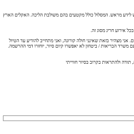
 בריאות יש לידע מראש. המסלול כולל מקטעים בהם משולבת הליכה. האקלים הארץ
ל אירוע חריג מסוג זה.
ת משרד הבריאות על כן כל משתתף מחויב להגיע עם מסכה אישית, לשמור מרחק כנדרש, בקבוצה יהיו לכל היותר 20 משתתפים. אני מצהיר בזאת שאינני חולה קורונה, ואני מתחייב להודיע עד הטיול
ם משרד הבריאות / ביטחון לא יאפשרו קיום סיור, יוחזרו דמי ההרשמה.
 תודה ולהתראות בקרוב בסיור חווייתי