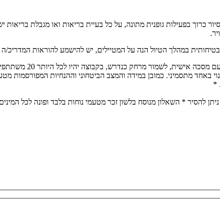
ת להליכה. הסיור כרוך בפעילות גופנית מתונה, על כל בעיית בריאות ואו מגבלת
יר.
בטיחותית במהלך הטיול הנה על המטיילים, יש להישמע להוראות המדריכ/ה בכ
הטיול יתנהל על פי הנחיו
נוי באחד מתסמיני. כמובן במידה והמצב הביטחוני וההנחיות המפורסמות מטע
 *
יתן להסיר * השאלון מנוסח בלשון זכר מטעמי נוחות בלבד ופונה לכל המינים,