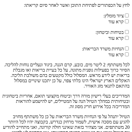
לחץ על הכפתורים לפתיחת התוכן ואשר לאחר סיום קריאתו:
ציוד מומלץ:
קרא עוד
בטיחות וביטחון:
קרא עוד
הנחיות משרד הבריאות:
קרא עוד
לכל משתתף: 2 ליטר מים, כובע, קרם הגנה, ביגוד ונעליים נוחות להליכה.
הסיור כרוך בפעילות גופנית מתונה, על כל בעיית בריאות ואו מגבלת
בריאות יש לידע מראש. המסלול כולל מקטעים בהם משולבת הליכה.
האקלים הארץ ישראלי הינו בלתי צפוי, על כן יתכנו שינויים במסלול
בהתאם לתנאי מזג האוויר.
המדריכים בעלי רישיון מורה דרך וביטוח מקצועי תואם, אחריות ביטחונית
ובטיחותית במהלך הטיול הנה על המטיילים, יש להישמע להוראות
המדריכ/ה בכל אירוע חריג מסוג זה.
הטיול יתנהל על פי הנחיות משרד הבריאות על כן כל משתתף מחויב
להגיע עם מסכה אישית, לשמור מרחק כנדרש, בקבוצה יהיו לכל היותר
20 משתתפים. אני מצהיר בזאת שאינני חולה קורונה, ואני מתחייב להודיע