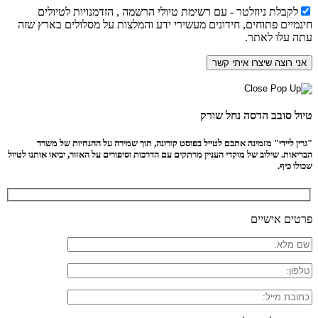
לקבלת ניוזלטר - עם רשימת טיולי הרשמה , הזדמנויות לטיולים
חינמיים פתוחים, חידונים מעשירי ידע והמלצות על מסלולים בארץ שזה
עתה עלו לאתר.
טיול סובב הדסה נחל שורק
"גרין ליידי" מזמינה אתכם לטייל בפוסט קורונה, תוך שמירה על ההנחיות של משרד
הבריאות. שילוב של מוקדי העניין מרתקים עם הדרכות וסיפורים על האזור, יביאו אותנו לטיול
שכולו כיף.
פרטים אישיים