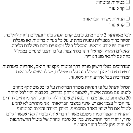
בטיחות וביטחון:
קרא עוד
הנחיות משרד הבריאות:
קרא עוד
לכל משתתף: 2 ליטר מים, כובע, קרם הגנה, ביגוד ונעליים נוחות להליכה.
הסיור כרוך בפעילות גופנית מתונה, על כל בעיית בריאות ואו מגבלת
בריאות יש לידע מראש. המסלול כולל מקטעים בהם משולבת הליכה.
האקלים הארץ ישראלי הינו בלתי צפוי, על כן יתכנו שינויים במסלול
בהתאם לתנאי מזג האוויר.
המדריכים בעלי רישיון מורה דרך וביטוח מקצועי תואם, אחריות ביטחונית
ובטיחותית במהלך הטיול הנה על המטיילים, יש להישמע להוראות
המדריכ/ה בכל אירוע חריג מסוג זה.
הטיול יתנהל על פי הנחיות משרד הבריאות על כן כל משתתף מחויב
להגיע עם מסכה אישית, לשמור מרחק כנדרש, בקבוצה יהיו לכל היותר
20 משתתפים. אני מצהיר בזאת שאינני חולה קורונה, ואני מתחייב להודיע
עד הטיול עצמו אם יש שינוי במצבי הבריאותי. אני מתחייב לא להגיע
לטיול אם חל שינוי באחד מתסמיני. כמובן במידה והמצב הביטחוני
וההנחיות המפורסמות מטעם משרד הבריאות / ביטחון לא יאפשרו קיום
סיור, יוחזרו דמי ההרשמה. בגין כל סיבה אחרת של ביטול ההשתתפות -
לא יהיה ניתן לקבל החזר כספי. *