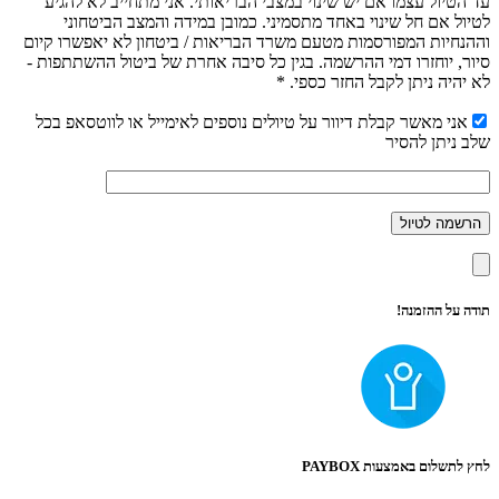
עד הטיול עצמו אם יש שינוי במצבי הבריאותי. אני מתחייב לא להגיע
לטיול אם חל שינוי באחד מתסמיני. כמובן במידה והמצב הביטחוני
וההנחיות המפורסמות מטעם משרד הבריאות / ביטחון לא יאפשרו קיום
סיור, יוחזרו דמי ההרשמה. בגין כל סיבה אחרת של ביטול ההשתתפות -
לא יהיה ניתן לקבל החזר כספי. *
אני מאשר קבלת דיוור על טיולים נוספים לאימייל או לווטסאפ בכל
שלב ניתן להסיר
תודה על ההזמנה!
לחץ לתשלום באמצעות PAYBOX