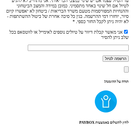
עד הטיול עצמו אם יש שינוי במצבי הבריאותי. אני מתחייב לא להגיע
לטיול אם חל שינוי באחד מתסמיני. כמובן במידה והמצב הביטחוני
וההנחיות המפורסמות מטעם משרד הבריאות / ביטחון לא יאפשרו קיום
סיור, יוחזרו דמי ההרשמה. בגין כל סיבה אחרת של ביטול ההשתתפות -
לא יהיה ניתן לקבל החזר כספי. *
אני מאשר קבלת דיוור על טיולים נוספים לאימייל או לווטסאפ בכל
שלב ניתן להסיר
תודה על ההזמנה!
לחץ לתשלום באמצעות PAYBOX