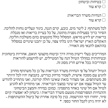
בטיחות וביטחון:
קרא עוד
הנחיות משרד הבריאות:
קרא עוד
לכל משתתף: 2 ליטר מים, כובע, קרם הגנה, ביגוד ונעליים נוחות להליכה.
הסיור כרוך בפעילות גופנית מתונה, על כל בעיית בריאות ואו מגבלת
בריאות יש לידע מראש. המסלול כולל מקטעים בהם משולבת הליכה.
האקלים הארץ ישראלי הינו בלתי צפוי, על כן יתכנו שינויים במסלול
בהתאם לתנאי מזג האוויר.
המדריכים בעלי רישיון מורה דרך וביטוח מקצועי תואם, אחריות ביטחונית
ובטיחותית במהלך הטיול הנה על המטיילים, יש להישמע להוראות
המדריכ/ה בכל אירוע חריג מסוג זה.
הטיול יתנהל על פי הנחיות משרד הבריאות על כן כל משתתף מחויב
להגיע עם מסכה אישית, לשמור מרחק כנדרש, בקבוצה יהיו לכל היותר
20 משתתפים. אני מצהיר בזאת שאינני חולה קורונה, ואני מתחייב להודיע
עד הטיול עצמו אם יש שינוי במצבי הבריאותי. אני מתחייב לא להגיע
לטיול אם חל שינוי באחד מתסמיני. כמובן במידה והמצב הביטחוני
וההנחיות המפורסמות מטעם משרד הבריאות / ביטחון לא יאפשרו קיום
סיור, יוחזרו דמי ההרשמה. בגין כל סיבה אחרת של ביטול ההשתתפות -
לא יהיה ניתן לקבל החזר כספי. *