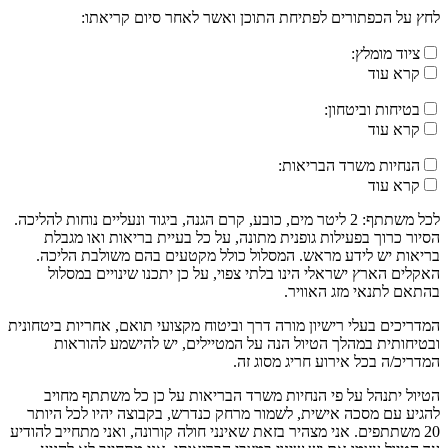
לחץ על הכפתורים לפתיחת התוכן ואשר לאחר סיום קריאתו:
ציוד מומלץ:
קרא עוד
בטיחות וביטחון:
קרא עוד
הנחיות משרד הבריאות:
קרא עוד
לכל משתתף: 2 ליטר מים, כובע, קרם הגנה, ביגוד ונעליים נוחות להליכה.
הסיור כרוך בפעילות גופנית מתונה, על כל בעיית בריאות ואו מגבלת
בריאות יש לידע מראש. המסלול כולל מקטעים בהם משולבת הליכה.
האקלים הארץ ישראלי הינו בלתי צפוי, על כן יתכנו שינויים במסלול
בהתאם לתנאי מזג האוויר.
המדריכים בעלי רישיון מורה דרך וביטוח מקצועי תואם, אחריות ביטחונית
ובטיחותית במהלך הטיול הנה על המטיילים, יש להישמע להוראות
המדריכ/ה בכל אירוע חריג מסוג זה.
הטיול יתנהל על פי הנחיות משרד הבריאות על כן כל משתתף מחויב
להגיע עם מסכה אישית, לשמור מרחק כנדרש, בקבוצה יהיו לכל היותר
20 משתתפים. אני מצהיר בזאת שאינני חולה קורונה, ואני מתחייב להודיע