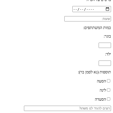
כמות המשתתפים:
בוגר:
ילד:
תוספות (נא לסמן בוי):
הסעה
לינה
הסעדה