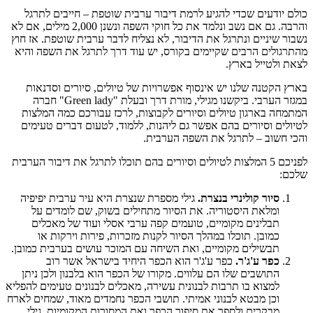
כולם יודעים שכדי להגיע לרמת דיבור ערבית שוטפת – חייבים לתרגל
והרבה. גם אם נשב ונלמד את כל חוקי השפה ונשנן 2,000 מילים, אם לא
נשבור שיניים ונתרגל את הדיבור, לא נצליח לדבר ערבית שוטפת. אז חוץ
מהתרגולים הרבים שקיימים בקורס, יש עוד דרך לתרגל את השפה והיא
לצאת ולטייל בארץ.
בארץ הקטנה שלנו יש אינסוף אפשרויות של טיולים, סיורים וסדנאות
במגזר הערבי. ביקשנו מגילי, מורת דרך ובעלת "Green lady" חברה
המתמחה בארגון טיולים וסיורים לקבוצות, לרכז עבורכם כמה המלצות
לטיולים וסיורים בהם אפשר גם ליהנות, ללמוד, לטעום דברים טעימים
והכי חשוב – לתרגל את השפה הערבית.
לפניכם 5 המלצות לטיולים וסיורים בהם תוכלו לתרגל את דיבור הערבית
שלכם:
סיור קולינרי בנצרת.
גילי מספרת שנצרת היא עיר ערבית יפיפיה
ומלאת היסטוריה. את הסיור מתחילים בשוק, שם לומדים על
תבלינים מקומיים, טועמים קפה ערבי אסלי ועוד של מאכלים
כמובן. תוכלו במהלך הסיור לקנות מזכרות, פירות וירקות או
תבשילים מקומיים, ואת השיחה עם המוכר עושים בערבית כמובן.
כפר ע'ג'ר.
כפר ע'ג'ר הוא הכפר היחיד בישראל אשר רוב
התושבים שלו הם עלווים. מקורו של הכפר הוא בלבנון ולכן ניתן
למצוא בו תרבות לבנונית עשירה, מאכלים לבנונים טעימים להפליא
וכן מבטא לבנוני אמיתי. תושבי הכפר נחמדים מאוד, שמחים לארח
מבקרים ולספר את סיפור הכפר ואת המסורות המקומיות. גילי