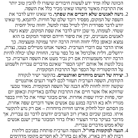
הכוונה שלה ומיד ידע לעשות חיבורים שיעזרו לו להבין טוב יותר
את התרבות מאשר מישהו שאינו מכיר כלל את השפה.
גישה לאנשים שלא דוברים את שפתך.
מי שאינו יודע לדבר את
השפה של המקום, מפסיד רובד שלם של חוויות. לדוגמא, מי שאינו
יודע לדבר ספרדית וילך לטייל בפרו למשל, יחווה טיול יחסית
שטחי. לעומתו, מי שכן יודע לדבר את שפת המקום, ימצא גישה
לאנשים מעניינים, יבין את סיפור חייהם וסיפור המקום בו הוא
נמצא ובאופן כללי יחווה חוויה הרבה יותר עמוקה ומעצימה. כך
אותו הדבר עם דוברי הערבית. כאשר אנחנו מטיילים בעכו, נצרת,
ירושלים, דלית אלכרמל או כל כפר ערבי, החוויה שלנו יכולה להיות
הרבה יותר משמעותית אם רק נכיר מעט את השפה הערבית. כך
נוכל לגשת אל אותם "זקני הכפר" שאינם מדברים עברית ולשמוע
על ההיסטוריה של הכפר ועל התרבות המקומית.
יצירה של רגעים מיוחדים ואותנטיים.
בהקשר ישיר לנקודה
הקודמת, השפה הערבית תעזור לכם ליצור רגעים אותנטיים
שקשה יהיה לחוות ללא הבנה של השפה המקומית. מאוד טבעי
שדווקא אלו אשר חיים את התרבות שלהם באדיקות ובאופן יום
יומי, פחות יכירו שפות אחרות. אדם מבוגר שחיי את כל חייו בכפר
מגוריו ולא בא הרבה במגע עם אנשים אשר דוברים שפה אחרת,
מן הסתם יוכל לחלוק איתנו חוויות מיוחדות – אם רק נדע לתקשר
איתו. כמובן שכיום בארץ רוב הערבים יודעים לדבר גם עברית, אך
מדובר בעיקר בדור הצעיר ואילו בדור המבוגר עדיין ישנם אנשים
שלא ממש מדברים עברית.
הגעה למקומות בחו"ל.
השפה הערבית פותחת בפניכם דלתות
רבות לא רק בארץ, אלא גם בחו"ל. לא חסרים מקומו מדהימים