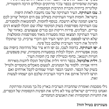
מציינת שהסיורים בכפר ע'ג'ר מרתקים וכוללים הרבה היסטוריה,
קולינריה בייתית והכרת התרבות המקומית.
עכו העתיקה.
העיר העתיקה של עכו נחשבת לאחת היפות
בישראל. חומות העיר העתיקות בשילוב עם הים הכחול יצרוב לכם
בראש תמונה שלא תישכח. בנוסף לחומות, לסימטאות ולמסגדים,
עכו העתיקה מפורסמת בשוק המקומי שלה שם תוכלו למצוא דגים
טריים, תבלינים, פירות וירקות וגם בגדים וצעצועים. באיזור של
העיר העתיקה תמצאו כמה מסעדות מאוד מפורסמות ומומלצות
שלא תרצו לפספס. רוב תושי העיר הם דוברי ערבית, כך שתוכלו
לתרגל את דיבור הערבית שלכם בכל פינה.
יפו העתיקה.
בדומה לעכו, גם יפו היא עיר נמל מדהימה ביופיה עם
מגוון אפשרויות. תוכלו לבלות במסעדות מקומיות, שוק פשפשים,
חנויות וינטאג', בחוף ובטיילת יפה בין חומות העיר.
דלית אלכרמל.
בכפר דרוזי דלית אלכרמל תוכלו ליהנות מאירוח
דרוזי אמיתי. ללמוד על המנהגים, לטעום מאכלים מקומיים ולטייל
בשוק של הכפר. תושבי הכפר תמיד שמחים לקבל אורחים ואם
תרצו לתרגל איתם את דיבור הערבית שלכם הם ישמחו לעשות
זאת.
גילי מסכמת ואומרת שהחברה הערבית בארץ כל-כך מגוונת ומרתקת
ואנחנו כתיירים ישראלים עוד לא גילינו את הפינות הקסומות של הכפרים,
את החנויות המקומיות ואת האנשים הנחמדים.
מעוניינים בטיול הזה?