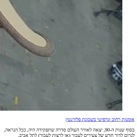
אומנות רחוב וגרפיטי בשכונת פלורנטין
בסוף שנות ה-90, יצאה לאוויר העולם סדרה שתפקידה היה, ככל הנראה,
לגרום לדור חדש של צעירים לעבור (או לרצות לעבור) לתל אביב,