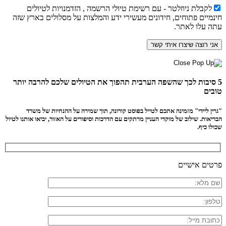
לקבלת ניוזלטר - עם רשימת טיולי הרשמה , הזדמנויות לטיולים
חינמיים פתוחים, חידונים מעשירי ידע והמלצות על מסלולים בארץ שזה
עתה עלו לאתר.
5 סיבות לכך שהשפה הערבית תהפוך את הטיולים שלכם להרבה יותר
טובים
"גרין ליידי" מזמינה אתכם לטייל בפוסט קורונה, תוך שמירה על ההנחיות של משרד
הבריאות. שילוב של מוקדי העניין מרתקים עם הדרכות וסיפורים על האזור, יביאו אותנו לטיול
שכולו כיף.
פרטים אישיים