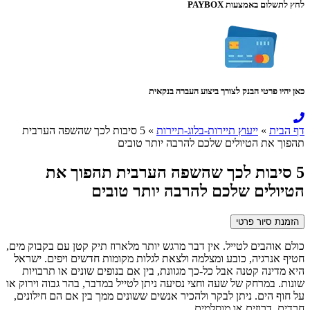
לחץ לתשלום באמצעות PAYBOX
כאן יהיו פרטי הבנק לצורך ביצוע העברה בנקאית
דף הבית
»
ייעוץ תיירות-בלוג-תיירות
»
5 סיבות לכך שהשפה הערבית
תהפוך את הטיולים שלכם להרבה יותר טובים
5 סיבות לכך שהשפה הערבית תהפוך את
הטיולים שלכם להרבה יותר טובים
הזמנת סיור פרטי
כולם אוהבים לטייל. אין דבר מרגש יותר מלארוז תיק קטן עם בקבוק מים,
חטיף אנרגיה, כובע ומצלמה ולצאת לגלות מקומות חדשים ויפים. ישראל
היא מדינה קטנה אבל כל-כך מגוונת, בין אם בנופים שונים או תרבויות
שונות. במרחק של שעה וחצי נסיעה ניתן לטייל במדבר, בהר גבוה וירוק או
על חוף הים. ניתן לבקר ולהכיר אנשים ששונים ממך בין אם הם חילונים,
חרדים, דרוזים או מוסלמים.