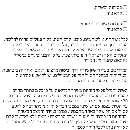
בטיחות וביטחון:
קרא עוד
הנחיות משרד הבריאות:
קרא עוד
לכל משתתף: 2 ליטר מים, כובע, קרם הגנה, ביגוד ונעליים נוחות להליכה.
הסיור כרוך בפעילות גופנית מתונה, על כל בעיית בריאות ואו מגבלת
בריאות יש לידע מראש. המסלול כולל מקטעים בהם משולבת הליכה.
האקלים הארץ ישראלי הינו בלתי צפוי, על כן יתכנו שינויים במסלול
בהתאם לתנאי מזג האוויר.
המדריכים בעלי רישיון מורה דרך וביטוח מקצועי תואם, אחריות ביטחונית
ובטיחותית במהלך הטיול הנה על המטיילים, יש להישמע להוראות
המדריכ/ה בכל אירוע חריג מסוג זה.
הטיול יתנהל על פי הנחיות משרד הבריאות על כן כל משתתף מחויב
להגיע עם מסכה אישית, לשמור מרחק כנדרש, בקבוצה יהיו לכל היותר
20 משתתפים. אני מצהיר בזאת שאינני חולה קורונה, ואני מתחייב להודיע
עד הטיול עצמו אם יש שינוי במצבי הבריאותי. אני מתחייב לא להגיע
לטיול אם חל שינוי באחד מתסמיני. כמובן במידה והמצב הביטחוני
וההנחיות המפורסמות מטעם משרד הבריאות / ביטחון לא יאפשרו קיום
סיור, יוחזרו דמי ההרשמה. בגין כל סיבה אחרת של ביטול ההשתתפות -
לא יהיה ניתן לקבל החזר כספי. *