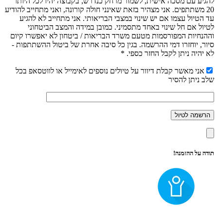
להגיע עם מסכה אישית, לשמור מרחק כנדרש, בקבוצה יהיו לכל היותר
20 משתתפים. אני מצהיר בזאת שאינני חולה קורונה, ואני מתחייב להודיע
עד הטיול עצמו אם יש שינוי במצבי הבריאותי. אני מתחייב לא להגיע
לטיול אם חל שינוי באחד מתסמיני. כמובן במידה והמצב הביטחוני
וההנחיות המפורסמות מטעם משרד הבריאות / ביטחון לא יאפשרו קיום
סיור, יוחזרו דמי ההרשמה. בגין כל סיבה אחרת של ביטול ההשתתפות -
לא יהיה ניתן לקבל החזר כספי. *
אני מאשר קבלת דיוור על טיולים נוספים לאימייל או לווטסאפ בכל
שלב ניתן להסיר
תודה על ההזמנה!