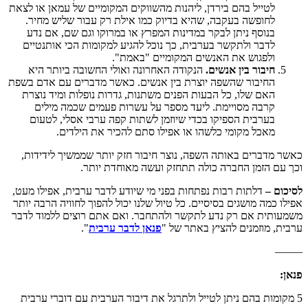
לטייל בהם בירדן, ליהנות מהשווקים המקומיים של עמאן או לצאת
לחופשה בעקבה, שהיא בדיוק כמו אילת רק עבור שליש מחיר.
בנוסף ניתן לבקר במדינות המפרץ או במרוקו וגם שם, אם נדע
לדבר ולתקשר בערבית, כך נוכל להגיע למקומות הכי אותנטיים
ולפגוש את האנשים המקומיים "באמת".
חיבור בין אנשים.
הנקודה האחרונה ואולי החשובה ביותר היא
החיבור שהשפה יוצרת בין אנשים. כאשר מדברים עם אדם בשפת
האם שלו, כל הבעות הפנים משתנות, גדרות נופלות ומיד נוצרת
קרבה מסויימת. ליעד מספר על עשרות פעמים שכמה מילים
בערבית הספיקו בכדי שיוזמן לשתות קפה ערבי אסלי, לטעום
מאכל מקומי כלשהו או אפילו סתם להכיר את הילדים.
כאשר מדברים באותה השפה, נוצר חיבור חזק יותר שממשיך לידידות,
וכך עם הזמן החברה כולה תתחזק ועשה מאוחדת יותר.
לסיכום –
דלתות רבות נפתחות בפני מי שיודע לדבר ערבית, אפילו מעט,
אפילו כמה מושגים בסיסיים. כל טיול שלנו יכול להפוך לחוויה הרבה יותר
משמעותית אם רק נדע לתקשר ולהתחבר. ואם אתם רוצים ללמוד לדבר
ערבית, מוזמנים להציץ באתר של "
פנאן לדבר ערבית
".
——–
פנאן:
5 מקומות בהם ניתן לטייל ולתרגל את דיבור הערבית עם דוברי ערבית