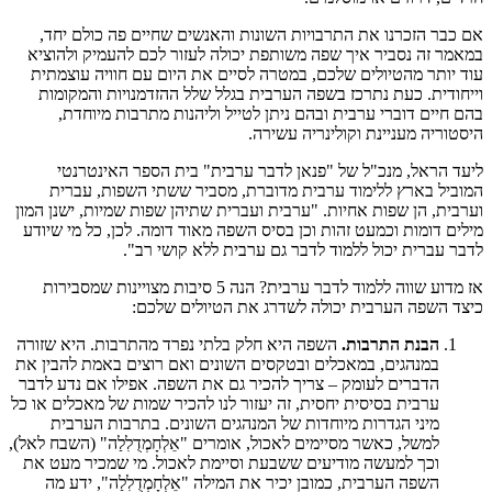
אם כבר הזכרנו את התרבויות השונות והאנשים שחיים פה כולם יחד,
במאמר זה נסביר איך שפה משותפת יכולה לעזור לכם להעמיק ולהוציא
עוד יותר מהטיולים שלכם, במטרה לסיים את היום עם חוויה עוצמתית
וייחודית. כעת נתרכז בשפה הערבית בגלל שלל ההזדמנויות והמקומות
בהם חיים דוברי ערבית ובהם ניתן לטייל וליהנות מתרבות מיוחדת,
היסטוריה מעניינת וקולינריה עשירה.
ליעד הראל, מנכ"ל של "פנאן לדבר ערבית" בית הספר האינטרנטי
המוביל בארץ ללימוד ערבית מדוברת, מסביר ששתי השפות, עברית
וערבית, הן שפות אחיות. "ערבית ועברית שתיהן שפות שמיות, ישנן המון
מילים דומות וכמעט זהות וכן בסיס השפה מאוד דומה. לכן, כל מי שיודע
לדבר עברית יכול ללמוד לדבר גם ערבית ללא קושי רב".
אז מדוע שווה ללמוד לדבר ערבית? הנה 5 סיבות מצויינות שמסבירות
כיצד השפה הערבית יכולה לשדרג את הטיולים שלכם:
הבנת התרבות.
השפה היא חלק בלתי נפרד מהתרבות. היא שזורה
במנהגים, במאכלים ובטקסים השונים ואם רוצים באמת להבין את
הדברים לעומק – צריך להכיר גם את השפה. אפילו אם נדע לדבר
ערבית בסיסית יחסית, זה יעזור לנו להכיר שמות של מאכלים או כל
מיני הגדרות מיוחדות של המנהגים השונים. בתרבות הערבית
למשל, כאשר מסיימים לאכול, אומרים "אֵלְחָמְדֻלִלַה" (השבח לאל),
וכך למעשה מודיעים ששבעת וסיימת לאכול. מי שמכיר מעט את
השפה הערבית, כמובן יכיר את המילה "אֵלְחָמְדֻלִלַה", ידע מה