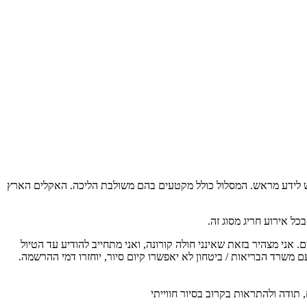
 בריאות יש לידע מראש. המסלול כולל מקטעים בהם משולבת הליכה. האקלים הארץ
ל אירוע חריג מסוג זה.
ת משרד הבריאות על כן כל משתתף מחויב להגיע עם מסכה אישית, לשמור מרחק כנדרש, בקבוצה יהיו לכל היותר 20 משתתפים. אני מצהיר בזאת שאינני חולה קורונה, ואני מתחייב להודיע עד הטיול
ם משרד הבריאות / ביטחון לא יאפשרו קיום סיור, יוחזרו דמי ההרשמה.
 תודה ולהתראות בקרוב בסיור חווייתי