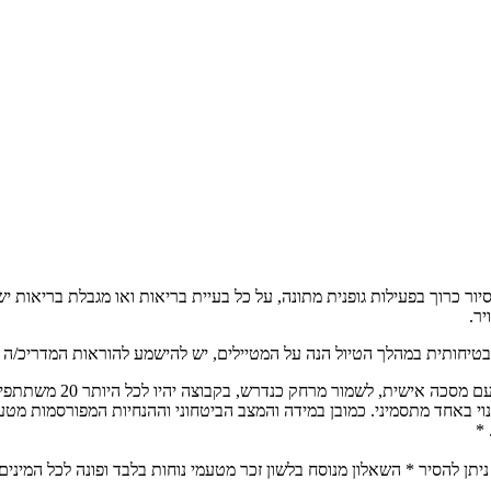
ת להליכה. הסיור כרוך בפעילות גופנית מתונה, על כל בעיית בריאות ואו מגבלת
יר.
בטיחותית במהלך הטיול הנה על המטיילים, יש להישמע להוראות המדריכ/ה בכ
הטיול יתנהל על פי הנחיו
נוי באחד מתסמיני. כמובן במידה והמצב הביטחוני וההנחיות המפורסמות מטע
 *
יתן להסיר * השאלון מנוסח בלשון זכר מטעמי נוחות בלבד ופונה לכל המינים,