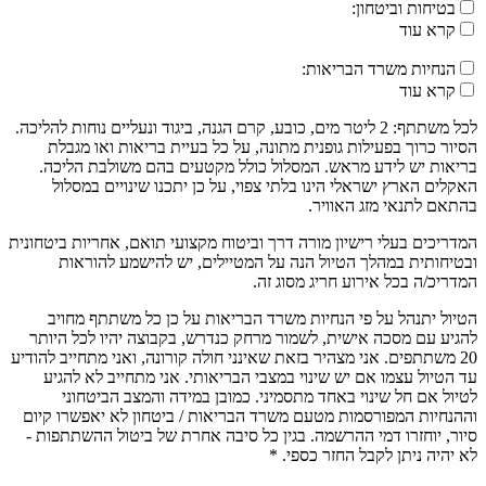
בטיחות וביטחון:
קרא עוד
הנחיות משרד הבריאות:
קרא עוד
לכל משתתף: 2 ליטר מים, כובע, קרם הגנה, ביגוד ונעליים נוחות להליכה.
הסיור כרוך בפעילות גופנית מתונה, על כל בעיית בריאות ואו מגבלת
בריאות יש לידע מראש. המסלול כולל מקטעים בהם משולבת הליכה.
האקלים הארץ ישראלי הינו בלתי צפוי, על כן יתכנו שינויים במסלול
בהתאם לתנאי מזג האוויר.
המדריכים בעלי רישיון מורה דרך וביטוח מקצועי תואם, אחריות ביטחונית
ובטיחותית במהלך הטיול הנה על המטיילים, יש להישמע להוראות
המדריכ/ה בכל אירוע חריג מסוג זה.
הטיול יתנהל על פי הנחיות משרד הבריאות על כן כל משתתף מחויב
להגיע עם מסכה אישית, לשמור מרחק כנדרש, בקבוצה יהיו לכל היותר
20 משתתפים. אני מצהיר בזאת שאינני חולה קורונה, ואני מתחייב להודיע
עד הטיול עצמו אם יש שינוי במצבי הבריאותי. אני מתחייב לא להגיע
לטיול אם חל שינוי באחד מתסמיני. כמובן במידה והמצב הביטחוני
וההנחיות המפורסמות מטעם משרד הבריאות / ביטחון לא יאפשרו קיום
סיור, יוחזרו דמי ההרשמה. בגין כל סיבה אחרת של ביטול ההשתתפות -
לא יהיה ניתן לקבל החזר כספי. *