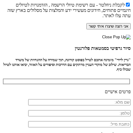
לקבלת ניוזלטר - עם רשימת טיולי הרשמה , הזדמנויות לטיולים
חינמיים פתוחים, חידונים מעשירי ידע והמלצות על מסלולים בארץ שזה
עתה עלו לאתר.
סיור גרפיטי בסמטאות פלורנטין
"גרין ליידי" מזמינה אתכם לטייל בפוסט קורונה, תוך שמירה על ההנחיות של משרד
הבריאות. שילוב של מוקדי העניין מרתקים עם הדרכות וסיפורים על האזור, יביאו אותנו לטיול
שכולו כיף.
פרטים אישיים