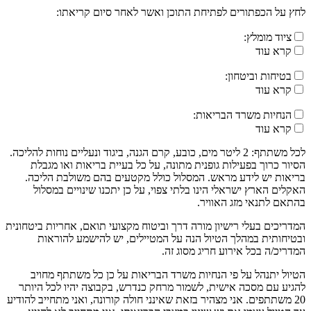
לחץ על הכפתורים לפתיחת התוכן ואשר לאחר סיום קריאתו:
ציוד מומלץ:
קרא עוד
בטיחות וביטחון:
קרא עוד
הנחיות משרד הבריאות:
קרא עוד
לכל משתתף: 2 ליטר מים, כובע, קרם הגנה, ביגוד ונעליים נוחות להליכה.
הסיור כרוך בפעילות גופנית מתונה, על כל בעיית בריאות ואו מגבלת
בריאות יש לידע מראש. המסלול כולל מקטעים בהם משולבת הליכה.
האקלים הארץ ישראלי הינו בלתי צפוי, על כן יתכנו שינויים במסלול
בהתאם לתנאי מזג האוויר.
המדריכים בעלי רישיון מורה דרך וביטוח מקצועי תואם, אחריות ביטחונית
ובטיחותית במהלך הטיול הנה על המטיילים, יש להישמע להוראות
המדריכ/ה בכל אירוע חריג מסוג זה.
הטיול יתנהל על פי הנחיות משרד הבריאות על כן כל משתתף מחויב
להגיע עם מסכה אישית, לשמור מרחק כנדרש, בקבוצה יהיו לכל היותר
20 משתתפים. אני מצהיר בזאת שאינני חולה קורונה, ואני מתחייב להודיע