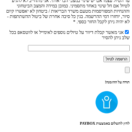
עד הטיול עצמו אם יש שינוי במצבי הבריאותי. אני מתחייב לא להגיע
לטיול אם חל שינוי באחד מתסמיני. כמובן במידה והמצב הביטחוני
וההנחיות המפורסמות מטעם משרד הבריאות / ביטחון לא יאפשרו קיום
סיור, יוחזרו דמי ההרשמה. בגין כל סיבה אחרת של ביטול ההשתתפות -
לא יהיה ניתן לקבל החזר כספי. *
אני מאשר קבלת דיוור על טיולים נוספים לאימייל או לווטסאפ בכל
שלב ניתן להסיר
תודה על ההזמנה!
לחץ לתשלום באמצעות PAYBOX