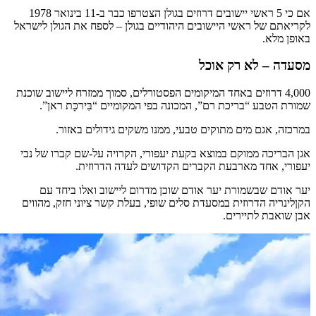
אם כי 5 ראשי יישובים דרוזים בגולן הצטרפו כבר ב-11 בינואר 1978
לקריאתם של ראשי היישובים היהודיים בגולן – לספח את הגולן לישראל
באופן מלא.
מסעדה – לא רק אוכל
4,000 דרוזים באחד המיקומים הפסטורלים, סמוך ממזרח ליישוב שוכנת
שמורת הטבע “בריכת רם”, המכונה בפי המקומיים “בִּירכָּת ראן”.
במרכזה, אגם מים מתוקים טבעי, ממנו משקים גידולים באזור.
אגן הבריכה ממוקם במוצא בקעת יעפורי, הקרויה על-שם קברו של נבי
יעפורי, אחד מארבעת הקברים הקדושים לעדה הדרוזית.
יער אודם שבשמורת יער אודם שוכן מדרום ליישוב ואלו ביחד עם
הקןלינריה הדרוזית במסעדת סלים שופי, בעלת קשר ציוני חזק, מהווים
אבן שואבת לתיירים.