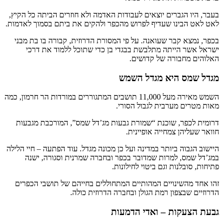
בעבר, היו הגברים יוצאים לעבודות האדמה ולא חוזרים הביתה כל הקיץ,
לאט לאט הבינו שעדיף לפרוש מהכפר ולהקים את ביתם בסמוך לאדמות.
בכפר, נמצא קבר שעואנה. על פי המסורת הדרוזית, קבורה בו בת מבני
ישראל אשר הייתה מתלבשת בבגדי בן כדי שתוכל ללמוד את דרכי
האלוהים מחבורה של קדושים.
מגדל שמס היא מגדל השמש
השמש מאירה מעל 11,000 תושבים המתגוררים במורדות הר חרמון, כמה
מאות מטרים מערבית לגבול הסורי.
דרומית לכפר, שוכנת “שמורת גבעות מג’דל שמס”, המורכבת מגבעות
חוואר שעליהן צמחייה אופיינית.
היישוב הגבוה ביותר במדינה ועל כן מכונה מגדל. עוד הפתעה – חיי הלילה
במג’דל שמס, למרות שמדובר בכפר ובחברה שמרנית וסגורה, ישנה
פתיחות, סובלנות וגם ביטוי לחילונות.
זהו אחד מהשינויים המהותיים המתחוללים בחייהם של תושבי הכפרים
הדרוזיים שבצפון רמת הגולן ובחברה הדרוזית כולה.
גבעת הצעקות – ואדי הדמעות