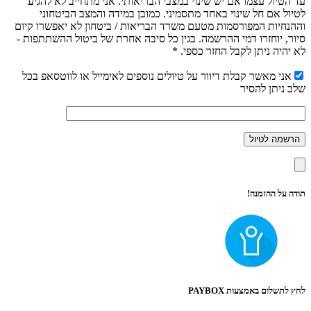
עד הטיול עצמו אם יש שינוי במצבי הבריאותי. אני מתחייב לא להגיע
לטיול אם חל שינוי באחד מתסמיני. כמובן במידה והמצב הביטחוני
וההנחיות המפורסמות מטעם משרד הבריאות / ביטחון לא יאפשרו קיום
סיור, יוחזרו דמי ההרשמה. בגין כל סיבה אחרת של ביטול ההשתתפות -
לא יהיה ניתן לקבל החזר כספי. *
אני מאשר קבלת דיוור על טיולים נוספים לאימייל או לווטסאפ בכל
שלב ניתן להסיר
תודה על ההזמנה!
לחץ לתשלום באמצעות PAYBOX