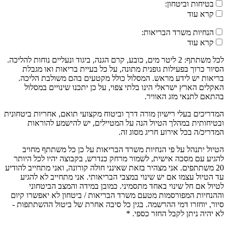
בטיחות וביטחון:
קרא עוד
הנחיות משרד הבריאות:
קרא עוד
לכל משתתף: 2 ליטר מים, כובע, קרם הגנה, ביגוד ונעליים נוחות להליכה.
הסיור כרוך בפעילות גופנית מתונה, על כל בעיית בריאות ואו מגבלת
בריאות יש לידע מראש. המסלול כולל מקטעים בהם משולבת הליכה.
האקלים הארץ ישראלי הינו בלתי צפוי, על כן יתכנו שינויים במסלול
בהתאם לתנאי מזג האוויר.
המדריכים בעלי רישיון מורה דרך וביטוח מקצועי תואם, אחריות ביטחונית
ובטיחותית במהלך הטיול הנה על המטיילים, יש להישמע להוראות
המדריכ/ה בכל אירוע חריג מסוג זה.
הטיול יתנהל על פי הנחיות משרד הבריאות על כן כל משתתף מחויב
להגיע עם מסכה אישית, לשמור מרחק כנדרש, בקבוצה יהיו לכל היותר
20 משתתפים. אני מצהיר בזאת שאינני חולה קורונה, ואני מתחייב להודיע
עד הטיול עצמו אם יש שינוי במצבי הבריאותי. אני מתחייב לא להגיע
לטיול אם חל שינוי באחד מתסמיני. כמובן במידה והמצב הביטחוני
וההנחיות המפורסמות מטעם משרד הבריאות / ביטחון לא יאפשרו קיום
סיור, יוחזרו דמי ההרשמה. בגין כל סיבה אחרת של ביטול ההשתתפות -
לא יהיה ניתן לקבל החזר כספי. *