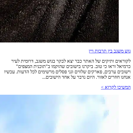
גוש משגב בין תרבות ויין
לקוראים ותיקים של האתר כבר יצא לבקר בגוש משגב, דרומית לעיר
כרמיאל וראו כי טוב. ביקרנו בישובים שהוקמו ב"תוכנית המצפים"
וישובים ערבים, פארקים שלווים וגני פסלים מרשימים לכל הדעות. עכשיו
אנחנו חוזרים לאזור. היום נדבר על אחד הישובים...
המשיכו לקרוא >