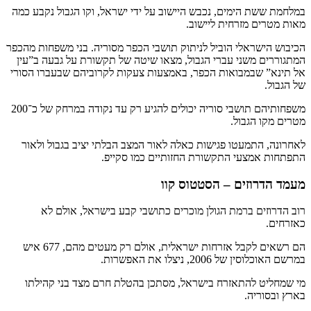
במלחמת ששת הימים, נכבש היישוב על ידי ישראל, וקו הגבול נקבע כמה
מאות מטרים מזרחית ליישוב.
הכיבוש הישראלי הוביל לניתוק תושבי הכפר מסוריה. בני משפחות מהכפר
המתגוררים משני עברי הגבול, מצאו שיטה של תקשורת על גבעה ב”עין
אל תינא” שבמבואות הכפר, באמצעות צעקות לקרוביהם שבעברו הסורי
של הגבול.
משפחותיהם תושבי סוריה יכולים להגיע רק עד נקודה במרחק של כ־200
מטרים מקו הגבול.
לאחרונה, התמעטו פגישות כאלה לאור המצב הבלתי יציב בגבול ולאור
התפתחות אמצעי התקשורת החזותיים כמו סקייפ.
מעמד הדרוזים – הסטטוס קוו
רוב הדרוזים ברמת הגולן מוכרים כתושבי קבע בישראל, אולם לא
כאזרחים.
הם רשאים לקבל אזרחות ישראלית, אולם רק מעטים מהם, 677 איש
במרשם האוכלוסין של 2006, ניצלו את האפשרות.
מי שמחליט להתאזרח בישראל, מסתכן בהטלת חרם מצד בני קהילתו
בארץ ובסוריה.