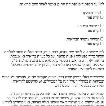
לחץ על הכפתורים לפתיחת התוכן ואשר לאחר סיום קריאתו:
ציוד מומלץ:
קרא עוד
בטיחות וביטחון:
קרא עוד
הנחיות משרד הבריאות:
קרא עוד
לכל משתתף: 2 ליטר מים, כובע, קרם הגנה, ביגוד ונעליים נוחות להליכה.
הסיור כרוך בפעילות גופנית מתונה, על כל בעיית בריאות ואו מגבלת
בריאות יש לידע מראש. המסלול כולל מקטעים בהם משולבת הליכה.
האקלים הארץ ישראלי הינו בלתי צפוי, על כן יתכנו שינויים במסלול
בהתאם לתנאי מזג האוויר.
המדריכים בעלי רישיון מורה דרך וביטוח מקצועי תואם, אחריות ביטחונית
ובטיחותית במהלך הטיול הנה על המטיילים, יש להישמע להוראות
המדריכ/ה בכל אירוע חריג מסוג זה.
הטיול יתנהל על פי הנחיות משרד הבריאות על כן כל משתתף מחויב
להגיע עם מסכה אישית, לשמור מרחק כנדרש, בקבוצה יהיו לכל היותר
20 משתתפים. אני מצהיר בזאת שאינני חולה קורונה, ואני מתחייב להודיע