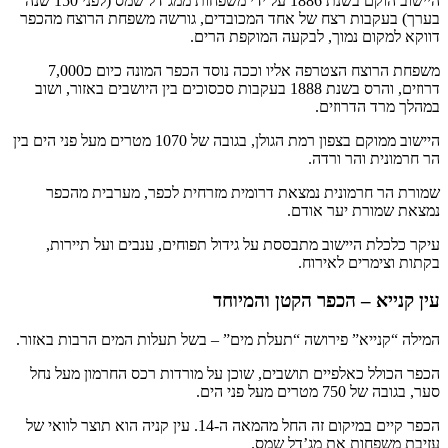
היישוב הוקם בשנת 1886 על ידי משפחות ממג’דל שמס (לפני 150 שנה
בערך) בעקבות רצח של אחד המכובדים, גורשה משפחת הרוצח מהכפר
דווקא למקום נמוך, לבקעה המוקפת הרים.
משפחת הרוצח הצטרפה אליו וככה נוסד הכפר המונה כיום כ7,000
דרוזים, והרס בשנת 1888 בעקבות סכסוכים בין היושבים באזור, ושוב
במהלך מרד הדרוזים.
היישוב ממוקם בצפון רמת הגולן, בגובה של 1070 מטרים מעל פני הים בין
הר חרמונית והר ורדה.
שמורת הר חרמונית נמצאת דרומית מזרחית לכפר, מערבית מהכפר
נמצאת שמורת יער אודם.
עיקר כלכלת היישוב מתבססת על גידול תפוחים, ענבים ועל תיירות,
בקתות וצימרים לאירוח.
עין קנייא – הכפר הקטן והמיוחד
המילה “קנייא” פירושה “תעלת מים” – בשל תעלות המים הרבות באזור.
הכפר הכולל כאלפיים תושבים, שוכן על מורדות רכס החרמון מעל נחל
סער, בגובה של 750 מטרים מעל פני הים.
הכפר קיים במיקום זה החל מהמאה ה-14. עין קניה הוא תוצר לוואי של
עזיבת משפחות את מג’דל שמס.