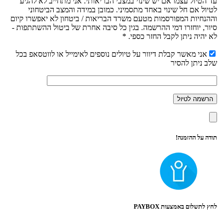
עד הטיול עצמו אם יש שינוי במצבי הבריאותי. אני מתחייב לא להגיע
לטיול אם חל שינוי באחד מתסמיני. כמובן במידה והמצב הביטחוני
וההנחיות המפורסמות מטעם משרד הבריאות / ביטחון לא יאפשרו קיום
סיור, יוחזרו דמי ההרשמה. בגין כל סיבה אחרת של ביטול ההשתתפות -
לא יהיה ניתן לקבל החזר כספי. *
אני מאשר קבלת דיוור על טיולים נוספים לאימייל או לווטסאפ בכל
שלב ניתן להסיר
תודה על ההזמנה!
לחץ לתשלום באמצעות PAYBOX