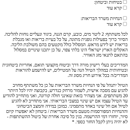
בטיחות וביטחון:
קרא עוד
הנחיות משרד הבריאות:
קרא עוד
לכל משתתף: 2 ליטר מים, כובע, קרם הגנה, ביגוד ונעליים נוחות להליכה.
הסיור כרוך בפעילות גופנית מתונה, על כל בעיית בריאות ואו מגבלת
בריאות יש לידע מראש. המסלול כולל מקטעים בהם משולבת הליכה.
האקלים הארץ ישראלי הינו בלתי צפוי, על כן יתכנו שינויים במסלול
בהתאם לתנאי מזג האוויר.
המדריכים בעלי רישיון מורה דרך וביטוח מקצועי תואם, אחריות ביטחונית
ובטיחותית במהלך הטיול הנה על המטיילים, יש להישמע להוראות
המדריכ/ה בכל אירוע חריג מסוג זה.
הטיול יתנהל על פי הנחיות משרד הבריאות על כן כל משתתף מחויב
להגיע עם מסכה אישית, לשמור מרחק כנדרש, בקבוצה יהיו לכל היותר
20 משתתפים. אני מצהיר בזאת שאינני חולה קורונה, ואני מתחייב להודיע
עד הטיול עצמו אם יש שינוי במצבי הבריאותי. אני מתחייב לא להגיע
לטיול אם חל שינוי באחד מתסמיני. כמובן במידה והמצב הביטחוני
וההנחיות המפורסמות מטעם משרד הבריאות / ביטחון לא יאפשרו קיום
סיור, יוחזרו דמי ההרשמה. בגין כל סיבה אחרת של ביטול ההשתתפות -
לא יהיה ניתן לקבל החזר כספי. *