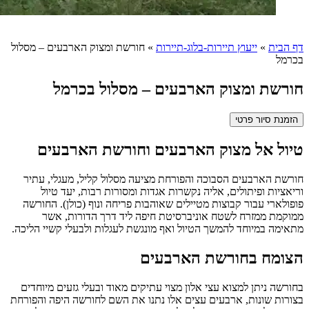
דף הבית
»
ייעוץ תיירות-בלוג-תיירות
»
חורשת ומצוק הארבעים – מסלול
בכרמל
חורשת ומצוק הארבעים – מסלול בכרמל
הזמנת סיור פרטי
טיול אל מצוק הארבעים וחורשת הארבעים
חורשת הארבעים הסבוכה והפורחת מציעה מסלול קליל, מעגלי, עתיר
וריאציות ופיתולים, אליה נקשרות אגדות ומסורות רבות, יעד טיול
פופולארי עבור קבוצות מטיילים שאוהבות פריחה ונוף (כולן). החורשה
ממוקמת ממזרח לשטח אוניברסיטת חיפה ליד דרך הדורות, אשר
מתאימה במיוחד להמשך הטיול ואף מונגשת לעגלות ולבעלי קשיי הליכה.
הצומח בחורשת הארבעים
בחורשה ניתן למצוא עצי אלון מצוי עתיקים מאוד ובעלי גזעים מיוחדים
בצורות שונות, ארבעים עצים אלו נתנו את השם לחורשה היפה והפורחת