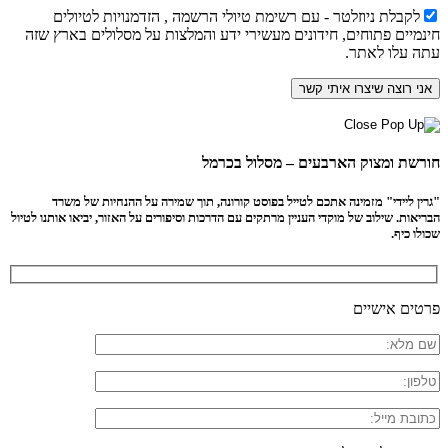
לקבלת ניוזלטר - עם רשימת טיולי הרשמה , הזדמנויות לטיולים
חינמיים פתוחים, חידונים מעשירי ידע והמלצות על מסלולים בארץ שזה
עתה עלו לאתר.
חורשת ומצוק הארבעים – מסלול בכרמל
"גרין ליידי" מזמינה אתכם לטייל בפוסט קורונה, תוך שמירה על ההנחיות של משרד
הבריאות. שילוב של מוקדי העניין מרתקים עם הדרכות וסיפורים על האזור, יביאו אותנו לטיול
שכולו כיף.
פרטים אישיים