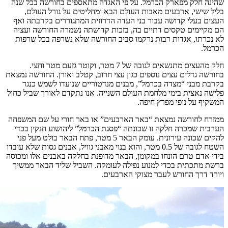
שהינה חלק מפארק הכרמל. על פי האגדה מתאספים בחורשה בכל שנה
בליל שישי, ארבעים מאבות העולם הבא ומחליטים על גורל העולם,
העצים בעלי קדושה עבור בני העדה הדרוזית המתגוררים בקרבתה ואף
הם מקיימים טקסים דתיים בה, בזכות קדושתה נשמרה החורשה ועציה
לא נכרתו, אגדות רבות נרקמו סביב החורשה שלא נשרפה בכל שרפות
הכרמל.
חלק מהעצים מתנשאים לגובה של 7 מטר, וקוטר גזעם מטר וחצי.
בחורשה גדלים עצים נוספים כגון עצי חרוב, קטלב ואורן. החורשה נמצאת
בקרבת מבני “מצדה בכרמל”, מבנים מנדטוריים שנועדו לשמש כנגד
פלישה נאצית בימי מלחמת העולם השנייה. אנו נתקדם לאורך שביל כחול
המשקיף על נופי מפרץ חיפה.
ממזרח לחורשה נמצאת “באר הארבעים” או באר חורי על שם המשפחה
הערבית שמכרה חלקה זו שכונתה “פסגת הכרמל” ליהושוע חנקין בכדי
להקים שכונה עירונית. עומק הבאר 5 מטר, פתח הבאר בולט מעל פני
השטח לגובה של 0.5 מטר, והוא בנוי מאבני גוויל, אבנים גסות שלא עובדו
בידי אדם טרם הונחו במקומן, הבאר מדופנת בחלקה באבנים אלו ומכוסה
ברשת מתכתית בכדי למנוע נפילה לעומקה. השביל שליד הבאר ממשיך
ויורד דרך החורש לעבר מצוקי הארבעים.