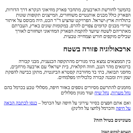
בהמשך לחורשת הארבעים, מתחבר פארק מוזיאוני הנקרא דרך הדורות,
הפארק כולל מבנים אותנטיים משוחזרים, המייצגים תקופות שונות
בתולדות ארץ-ישראל. הפרויקט שהציע ד”ר הכט, היה מבוסס על איתור
שרידי מבנים קדומים צפויים להרס, במקומות שונים בארץ, העברתם
מאתריהם לשטח שיועד להקמת הפארק המוזיאוני ושחזורם לאורך
שבילים מוקפים חורש וצמחייה טבעית.
ארכאולוגיה פזורה בשטח
בין הממצאים נמצא בתי מגורים מהתקופה הכנענית, מבני קבורה
ברונזאים מהר הנגב, חווה חקלאית, בית ישראלי עם ארבעה מרחבים,
מחסני תבואה, בתי בד מחורבת קסטרא הביזנטית, מתקן כבישה להפקת
שמן זית ומבנה קבורה כלכוליתי מפלמחים.
מוזמנים להתרשם מסיורים נוספים באזור חיפה, מסלולי טבע בכרמל בהם
נחל מערות
,
נחל שיח
ועוד מגוון מסלולים
ואם אתם חפצים בסיור עירוני על חיפה ועל הכרמל –
כנסו לכתבה הבאה
על חיפה
והכרמל (לחצו על הלינק)
מעוניינים בטיול הזה?
הגעתם למקום הנכון!