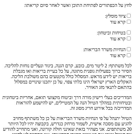
לחץ על הכפתורים לפתיחת התוכן ואשר לאחר סיום קריאתו:
ציוד מומלץ:
קרא עוד
בטיחות וביטחון:
קרא עוד
הנחיות משרד הבריאות:
קרא עוד
לכל משתתף: 2 ליטר מים, כובע, קרם הגנה, ביגוד ונעליים נוחות להליכה.
הסיור כרוך בפעילות גופנית מתונה, על כל בעיית בריאות ואו מגבלת
בריאות יש לידע מראש. המסלול כולל מקטעים בהם משולבת הליכה.
האקלים הארץ ישראלי הינו בלתי צפוי, על כן יתכנו שינויים במסלול
בהתאם לתנאי מזג האוויר.
המדריכים בעלי רישיון מורה דרך וביטוח מקצועי תואם, אחריות ביטחונית
ובטיחותית במהלך הטיול הנה על המטיילים, יש להישמע להוראות
המדריכ/ה בכל אירוע חריג מסוג זה.
הטיול יתנהל על פי הנחיות משרד הבריאות על כן כל משתתף מחויב
להגיע עם מסכה אישית, לשמור מרחק כנדרש, בקבוצה יהיו לכל היותר
20 משתתפים. אני מצהיר בזאת שאינני חולה קורונה, ואני מתחייב להודיע