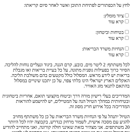
לחץ על הכפתורים לפתיחת התוכן ואשר לאחר סיום קריאתו:
ציוד מומלץ:
קרא עוד
בטיחות וביטחון:
קרא עוד
הנחיות משרד הבריאות:
קרא עוד
לכל משתתף: 2 ליטר מים, כובע, קרם הגנה, ביגוד ונעליים נוחות להליכה.
הסיור כרוך בפעילות גופנית מתונה, על כל בעיית בריאות ואו מגבלת
בריאות יש לידע מראש. המסלול כולל מקטעים בהם משולבת הליכה.
האקלים הארץ ישראלי הינו בלתי צפוי, על כן יתכנו שינויים במסלול
בהתאם לתנאי מזג האוויר.
המדריכים בעלי רישיון מורה דרך וביטוח מקצועי תואם, אחריות ביטחונית
ובטיחותית במהלך הטיול הנה על המטיילים, יש להישמע להוראות
המדריכ/ה בכל אירוע חריג מסוג זה.
הטיול יתנהל על פי הנחיות משרד הבריאות על כן כל משתתף מחויב
להגיע עם מסכה אישית, לשמור מרחק כנדרש, בקבוצה יהיו לכל היותר
20 משתתפים. אני מצהיר בזאת שאינני חולה קורונה, ואני מתחייב להודיע