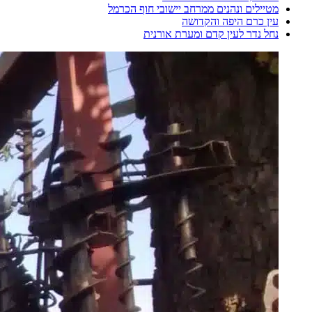
מטיילים ונהנים ממרחב יישובי חוף הכרמל
עין כרם היפה והקדושה
נחל נדר לעין קדם ומערת אורנית