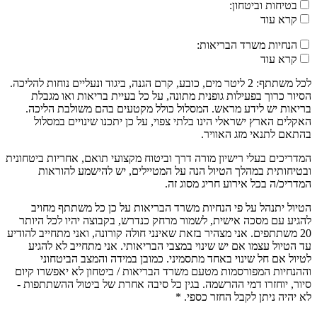
בטיחות וביטחון:
קרא עוד
הנחיות משרד הבריאות:
קרא עוד
לכל משתתף: 2 ליטר מים, כובע, קרם הגנה, ביגוד ונעליים נוחות להליכה.
הסיור כרוך בפעילות גופנית מתונה, על כל בעיית בריאות ואו מגבלת
בריאות יש לידע מראש. המסלול כולל מקטעים בהם משולבת הליכה.
האקלים הארץ ישראלי הינו בלתי צפוי, על כן יתכנו שינויים במסלול
בהתאם לתנאי מזג האוויר.
המדריכים בעלי רישיון מורה דרך וביטוח מקצועי תואם, אחריות ביטחונית
ובטיחותית במהלך הטיול הנה על המטיילים, יש להישמע להוראות
המדריכ/ה בכל אירוע חריג מסוג זה.
הטיול יתנהל על פי הנחיות משרד הבריאות על כן כל משתתף מחויב
להגיע עם מסכה אישית, לשמור מרחק כנדרש, בקבוצה יהיו לכל היותר
20 משתתפים. אני מצהיר בזאת שאינני חולה קורונה, ואני מתחייב להודיע
עד הטיול עצמו אם יש שינוי במצבי הבריאותי. אני מתחייב לא להגיע
לטיול אם חל שינוי באחד מתסמיני. כמובן במידה והמצב הביטחוני
וההנחיות המפורסמות מטעם משרד הבריאות / ביטחון לא יאפשרו קיום
סיור, יוחזרו דמי ההרשמה. בגין כל סיבה אחרת של ביטול ההשתתפות -
לא יהיה ניתן לקבל החזר כספי. *