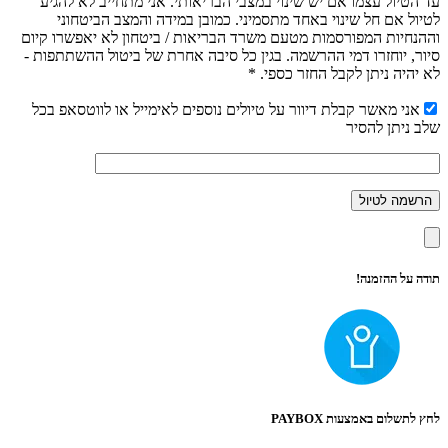
עד הטיול עצמו אם יש שינוי במצבי הבריאותי. אני מתחייב לא להגיע
לטיול אם חל שינוי באחד מתסמיני. כמובן במידה והמצב הביטחוני
וההנחיות המפורסמות מטעם משרד הבריאות / ביטחון לא יאפשרו קיום
סיור, יוחזרו דמי ההרשמה. בגין כל סיבה אחרת של ביטול ההשתתפות -
לא יהיה ניתן לקבל החזר כספי. *
אני מאשר קבלת דיוור על טיולים נוספים לאימייל או לווטסאפ בכל
שלב ניתן להסיר
תודה על ההזמנה!
לחץ לתשלום באמצעות PAYBOX