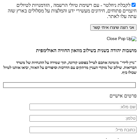
לקבלת ניוזלטר - עם רשימת טיולי הרשמה , הזדמנויות לטיולים
חינמיים פתוחים, חידונים מעשירי ידע והמלצות על מסלולים בארץ שזה
עתה עלו לאתר.
מושבות יהודה בשנית בשילוב מוזאון החוויה האולימפית
"גרין ליידי" מזמינה אתכם לטייל בפוסט קורונה, תוך שמירה על ההנחיות של משרד
הבריאות. שילוב של מוקדי העניין מרתקים עם הדרכות וסיפורים על האזור, יביאו אותנו לטיול
שכולו כיף.
פרטים אישיים